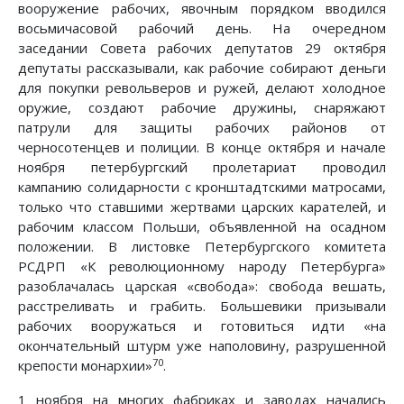
вооружение рабочих, явочным порядком вводился
восьмичасовой рабочий день. На очередном
заседании Совета рабочих депутатов 29 октября
депутаты рассказывали, как рабочие собирают деньги
для покупки револьверов и ружей, делают холодное
оружие, создают рабочие дружины, снаряжают
патрули для защиты рабочих районов от
черносотенцев и полиции. В конце октября и начале
ноября петербургский пролетариат проводил
кампанию солидарности с кронштадтскими матросами,
только что ставшими жертвами царских карателей, и
рабочим классом Польши, объявленной на осадном
положении. В листовке Петербургского комитета
РСДРП «К революционному народу Петербурга»
разоблачалась царская «свобода»: свобода вешать,
расстреливать и грабить. Большевики призывали
рабочих вооружаться и готовиться идти «на
окончательный штурм уже наполовину, разрушенной
70
крепости монархии»
.
1 ноября на многих фабриках и заводах начались