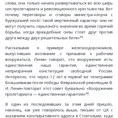
слова, она только начала развертываться во всю ширь
сил пролетариата и революционного крестьянства. Вот
почему переговоры и сговоры министра-клоуна с
буржуазией носят такой мертвенный характер: они не
могут получить серьезного значения во время горячей
борьбы, когда враждебные силы стоят друг против
65
друга между двух решительных битв»
.
Рассказывая о примере железнодорожников,
выпустивших воззвание с призывом к рабочим
вооружаться, Ленин говорит, что вооружение есть
единственная наша гарантия, единственная
непризрачная конституция свободной России.
Интересно, что через 12 лет в первой же телеграмме
большевикам после победы Февральской революции В.
И. Ленин повторит этот совет буквально: «Вооружение
66
пролетариата — единственная гарантия»
.
В один из последовавших за этим дней пришло,
наконец, как уже говорилось выше, письмо от ЦК с
указанием конспиративного адреса в Стокгольме, куда