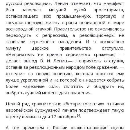
русской революции», Ленин отмечает, что манифест
был завоеван могучей рукой пролетариата,
остановившего всю промышленную, торговую и
государственную жизнь страны невиданной в мире
всенародной стачкой. Правительство не осмеливалось
переходить к репрессиям, а революционеры не
начинали серьезного нападения. И в последнюю
минуту царское правительство отступило.
«Неприятель не принял серьезного сражения, —
делает вывод В. И. Ленин.— Неприятель отступил,
оставив за революционным народом поле сражения, —
отступил на новую позицию, которая кажется ему
лучше укрепленной и на которой он надеется собрать
более надежные силы, сплотить и ободрить их,
выбрать лучший момент для нападения.
Целый ряд сравнительно «беспристрастных» отзывов
европейской буржуазной печати подтверждает такую
54
оценку великого дня 17 октября»
.
А тем временем в России «захватывающие сцены