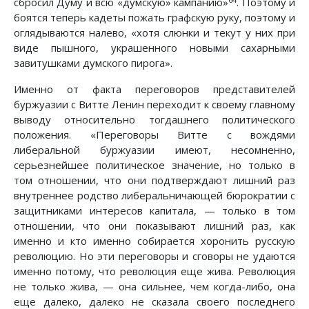
сбросил Думу и всю «думскую» кампанию»
. Поэтому и
боятся теперь кадеты пожать графскую руку, поэтому и
оглядываются налево, «хотя слюнки и текут у них при
виде пышного, украшенного новыми сахарными
завитушками думского пирога».
Именно от факта переговоров представителей
буржуазии с Витте Ленин переходит к своему главному
выводу относительно тогдашнего политического
положения. «Переговоры Витте с вождями
либеральной буржуазии имеют, несомненно,
серьезнейшее политическое значение, но только в
том отношении, что они подтверждают лишний раз
внутреннее родство либеральничающей бюрократии с
защитниками интересов капитала, — только в том
отношении, что они показывают лишний раз, как
именно и кто именно собирается хоронить русскую
революцию. Но эти переговоры и сговоры не удаются
именно потому, что революция еще жива. Революция
не только жива, — она сильнее, чем когда-либо, она
еще далеко, далеко не сказала своего последнего