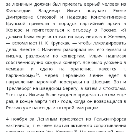
за Лениным должен был приехать верный человек из
Финляндии. Владимир Ильич поручает Елене
Дмитриевне Стасовой и Надежде Константиновне
Крупской привести в порядок партийный архив в
Женеве и приготовиться к отъезду в Россию. «Я
должна была еще остаться на пару недель в Женеве,
— вспоминает Н. К. Крупская, — чтобы ликвидировать
дела. Вместе с Ильичем разобрали мы его бумаги и
письма, разложили по конвертам, Ильич надписал
собственноручно каждый конверт. Все было уложено в
чемодан и сдано на хранение, кажется т.
67
Карпинскому»
. Через Германию Ленин едет в
направлении паромной переправы на Швецию. Вот и
Треллеборг на шведском берегу, а затем и Стокгольм.
Этот путь Ильичу было суждено проделать потом еще
раз, в конце марта 1917 года, когда он возвращался в
Россию уже навсегда из второй эмиграции.
4 ноября за Лениным приезжает из Гельсингфорса
«активист», т. е. член партии активного сопротивления
68
царизму, магистр Ула Кастрен
. На следующий день