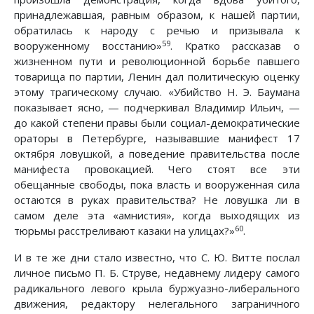
принадлежавшая, равным образом, к нашей партии,
обратилась к народу с речью и призывала к
59
вооруженному восстанию»
. Кратко рассказав о
жизненном пути и революционной борьбе павшего
товарища по партии, Ленин дал политическую оценку
этому трагическому случаю. «Убийство Н. Э. Баумана
показывает ясно, — подчеркивал Владимир Ильич, —
до какой степени правы были социал-демократические
ораторы в Петербурге, называвшие манифест 17
октября ловушкой, а поведение правительства после
манифеста провокацией. Чего стоят все эти
обещанные свободы, пока власть и вооруженная сила
остаются в руках правительства? Не ловушка ли в
самом деле эта «амнистия», когда выходящих из
60
тюрьмы расстреливают казаки на улицах?»
.
И в те же дни стало известно, что С. Ю. Витте послал
личное письмо П. Б. Струве, недавнему лидеру самого
радикального левого крыла буржуазно-либерального
движения, редактору нелегального заграничного