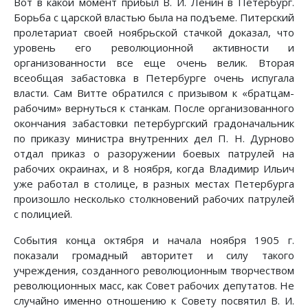
Вот в какой момент прибыл В. И. Ленин в Петербург.
Борьба с царской властью была на подъеме. Питерский
пролетариат своей ноябрьской стачкой доказал, что
уровень его революционной активности и
организованности все еще очень велик. Вторая
всеобщая забастовка в Петербурге очень испугала
власти. Сам Витте обратился с призывом к «братцам-
рабочим» вернуться к станкам. После организованного
окончания забастовки петербургский градоначальник
по приказу министра внутренних дел П. Н. Дурново
отдал приказ о разоружении боевых патрулей на
рабочих окраинах, и 8 ноября, когда Владимир Ильич
уже работал в столице, в разных местах Петербурга
произошло несколько столкновений рабочих патрулей
с полицией.
События конца октября и начала ноября 1905 г.
показали громадный авторитет и силу такого
учреждения, созданного революционным творчеством
революционных масс, как Совет рабочих депутатов. Не
случайно именно отношению к Совету посвятил В. И.