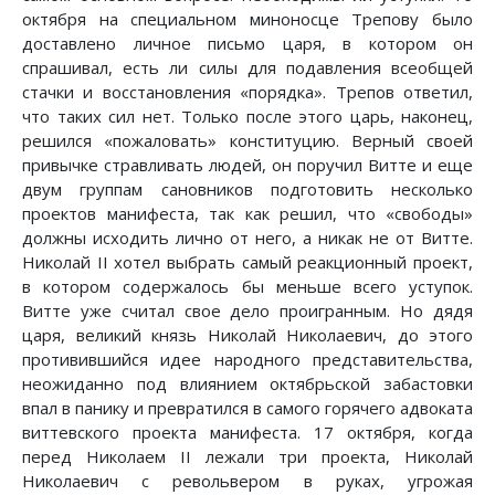
октября на специальном миноносце Трепову было
доставлено личное письмо царя, в котором он
спрашивал, есть ли силы для подавления всеобщей
стачки и восстановления «порядка». Трепов ответил,
что таких сил нет. Только после этого царь, наконец,
решился «пожаловать» конституцию. Верный своей
привычке стравливать людей, он поручил Витте и еще
двум группам сановников подготовить несколько
проектов манифеста, так как решил, что «свободы»
должны исходить лично от него, а никак не от Витте.
Николай II хотел выбрать самый реакционный проект,
в котором содержалось бы меньше всего уступок.
Витте уже считал свое дело проигранным. Но дядя
царя, великий князь Николай Николаевич, до этого
противившийся идее народного представительства,
неожиданно под влиянием октябрьской забастовки
впал в панику и превратился в самого горячего адвоката
виттевского проекта манифеста. 17 октября, когда
перед Николаем II лежали три проекта, Николай
Николаевич с револьвером в руках, угрожая