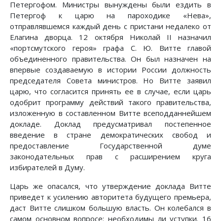
Петергофом. Министры вынуждены были ездить в
Петергоф к царю на пароходике «Нева»,
отправлявшемся каждый день с пристани недалеко от
Елагина дворца. 12 октября Николай II назначил
«портсмутского героя» графа С. Ю. Витте главой
объединенного правительства. Он был назначен на
впервые создаваемую в истории России должность
председателя Совета министров. Но Витте заявил
царю, что согласится принять ее в случае, если царь
одобрит программу действий такого правительства,
изложенную в составленном Витте всеподданнейшем
докладе. Доклад предусматривал постепенное
введение в стране демократических свобод и
предоставление Государственной думе
законодательных прав с расширением круга
избирателей в Думу.
Царь же опасался, что утверждение доклада Витте
приведет к усилению авторитета будущего премьера,
даст Витте слишком большую власть. Он колебался в
самом основном вопросе: необходимы ли уступки. 16