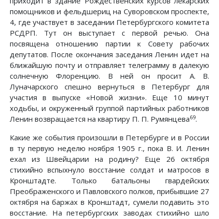
приходит в здание Рождественских курсов лекарских
помощников и фельдшериц на Суворовском проспекте,
4, где участвует в заседании Петербургского комитета
РСДРП. Тут он выступает с первой речью. Она
посвящена отношению партии к Совету рабочих
депутатов. После окончания заседания Ленин идет на
ближайшую почту и отправляет телеграмму в далекую
солнечную Флоренцию. В ней он просит А. В.
Луначарского спешно вернуться в Петербург для
участия в выпуске «Новой жизни». Еще 10 минут
ходьбы, и окруженный группой партийных работников
69
Ленин возвращается на квартиру П. П. Румянцева
.
Какие же события произошли в Петербурге и в России
в ту первую неделю ноября 1905 г., пока В. И. Ленин
ехал из Швейцарии на родину? Еще 26 октября
стихийно вспыхнуло восстание солдат и матросов в
Кронштадте. Только батальоны гвардейских
Преображенского и Павловского полков, прибывшие 27
октября на баржах в Кронштадт, сумели подавить это
восстание. На петербургских заводах стихийно шло