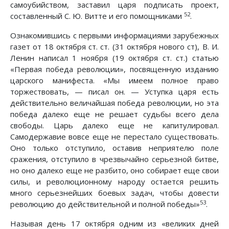
самоубийством, заставил царя подписать проект,
52
составленный С. Ю. Витте и его помощниками
.
Ознакомившись с первыми информациями зарубежных
газет от 18 октября ст. ст. (31 октября нового ст), В. И.
Ленин написал 1 ноября (19 октября ст. ст.) статью
«Первая победа революции», посвященную изданию
царского манифеста. «Мы имеем полное право
торжествовать, — писал он. — Уступка царя есть
действительно величайшая победа революции, но эта
победа далеко еще не решает судьбы всего дела
свободы. Царь далеко еще не капитулировал.
Самодержавие вовсе еще не перестало существовать.
Оно только отступило, оставив неприятелю поле
сражения, отступило в чрезвычайно серьезной битве,
но оно далеко еще не разбито, оно собирает еще свои
силы, и революционному народу остается решить
много серьезнейших боевых задач, чтобы довести
53
революцию до действительной и полной победы»
.
Называя день 17 октября одним из «великих дней