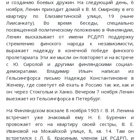
и созданию боевых дружин. На следующий день, 6
ноября, Ленин приходит домой к В. М. Смирнову в его
квартиру по Елизаветинской улице, 19 (ныне
Лиисанкату). Во время беседы, специально
посвященной политическому положению в Финляндии,
Ленин высказывает от имени РСДРП поддержку
стремлению финского народа к независимости,
выражает надежду в конечной победе финского
пролетариата. Эти же мысли он повторяет и на встрече
с Ю. Сиролой и другими финляндскими социал-
демократами. Владимир Ильич написал из
Гельсингфорса письмо Надежде Константиновне в
Женеву, где советует ей ехать в Россию так же, как и
он: через Стокгольм и Ханко. Вечером 7 ноября Ленин
выезжает из Гельсингфорса в Петербург.
На Финляндском вокзале 8 ноября 1905 г. В. И. Ленина
встречает уже знакомый ему Н. Е. Буренин и
провожает его на квартиру своей сестры, В. Е.
Ивановой на Можайской улице, 8, кв. 14. Там он
встретился с Л. Б. Красиным, членом ЦК РСДРП, и