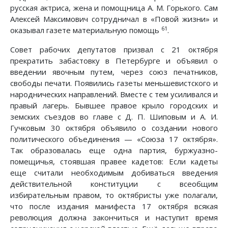
русская актриса, жена и помощница А. М. Горького. Сам
Алексей Максимович сотрудничал в «Повой жизни» и
61
оказывал газете материальную помощь
.
Совет рабочих депутатов призвал с 21 октября
прекратить забастовку в Петербурге и объявил о
введении явочным путем, через союз печатников,
свободы печати. Появились газеты меньшевистского и
народнических направлений. Вместе с тем усиливался и
правый лагерь. Бывшее правое крыло городских и
земских съездов во главе с Д. П. Шиповым и А. И.
Гучковым 30 октября объявило о создании нового
политического объединения — «Союза 17 октября».
Так образовалась еще одна партия, буржуазно-
помещичья, стоявшая правее кадетов: Если кадеты
еще считали необходимым добиваться введения
действительной конституции с всеобщим
избирательным правом, то октябристы уже полагали,
что после издания манифеста 17 октября всякая
революция должна закончиться и наступит время