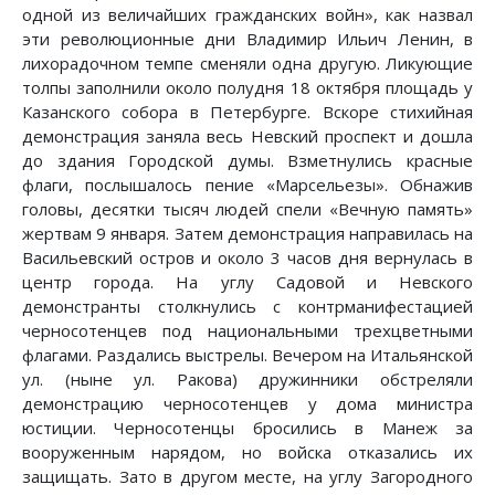
одной из величайших гражданских войн», как назвал
эти революционные дни Владимир Ильич Ленин, в
лихорадочном темпе сменяли одна другую. Ликующие
толпы заполнили около полудня 18 октября площадь у
Казанского собора в Петербурге. Вскоре стихийная
демонстрация заняла весь Невский проспект и дошла
до здания Городской думы. Взметнулись красные
флаги, послышалось пение «Марсельезы». Обнажив
головы, десятки тысяч людей спели «Вечную память»
жертвам 9 января. Затем демонстрация направилась на
Васильевский остров и около 3 часов дня вернулась в
центр города. На углу Садовой и Невского
демонстранты столкнулись с контрманифестацией
черносотенцев под национальными трехцветными
флагами. Раздались выстрелы. Вечером на Итальянской
ул. (ныне ул. Ракова) дружинники обстреляли
демонстрацию черносотенцев у дома министра
юстиции. Черносотенцы бросились в Манеж за
вооруженным нарядом, но войска отказались их
защищать. Зато в другом месте, на углу Загородного