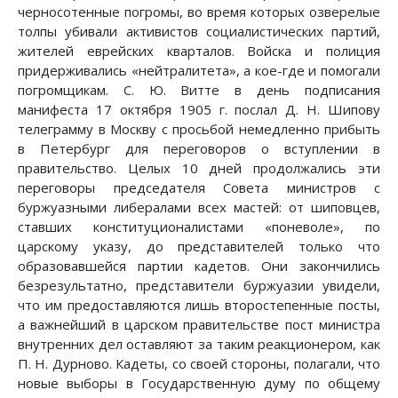
черносотенные погромы, во время которых озверелые
толпы убивали активистов социалистических партий,
жителей еврейских кварталов. Войска и полиция
придерживались «нейтралитета», а кое-где и помогали
погромщикам. С. Ю. Витте в день подписания
манифеста 17 октября 1905 г. послал Д. Н. Шипову
телеграмму в Москву с просьбой немедленно прибыть
в Петербург для переговоров о вступлении в
правительство. Целых 10 дней продолжались эти
переговоры председателя Совета министров с
буржуазными либералами всех мастей: от шиповцев,
ставших конституционалистами «поневоле», по
царскому указу, до представителей только что
образовавшейся партии кадетов. Они закончились
безрезультатно, представители буржуазии увидели,
что им предоставляются лишь второстепенные посты,
а важнейший в царском правительстве пост министра
внутренних дел оставляют за таким реакционером, как
П. Н. Дурново. Кадеты, со своей стороны, полагали, что
новые выборы в Государственную думу по общему