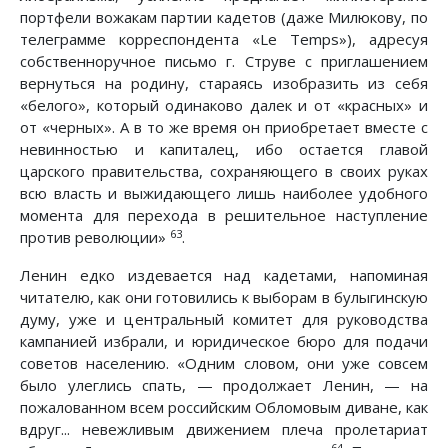
портфели вожакам партии кадетов (даже Милюкову, по
телеграмме корреспондента «Le Temps»), адресуя
собственноручное письмо г. Струве с приглашением
вернуться на родину, стараясь изобразить из себя
«белого», который одинаково далек и от «красных» и
от «черных». А в то же время он приобретает вместе с
невинностью и капиталец, ибо остается главой
царского правительства, сохраняющего в своих руках
всю власть и выжидающего лишь наиболее удобного
момента для перехода в решительное наступление
63
против революции»
.
Ленин едко издевается над кадетами, напоминая
читателю, как они готовились к выборам в булыгинскую
думу, уже и центральный комитет для руководства
кампанией избрали, и юридическое бюро для подачи
советов населению. «Одним словом, они уже совсем
было улеглись спать, — продолжает Ленин, — на
пожалованном всем российским Обломовым диване, как
вдруг... невежливым движением плеча пролетариат
64