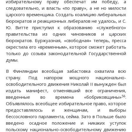
избирательному праву обеспечат им победу, а
следовательно, и власть «по праву», а не но милости
царского временщика. Создать коалицию либеральных
бюрократов и реакционных либералов не удалось, и С.
Ю. Витте приступил к образованию «служебного»
правительства из одних чиновников и царских
бюрократов. Буржуазная, «свободная» теперь, пресса
окрестила его «временным», которое сможет работать
только до созыва законодательной Государственной
думы.
В Финляндии всеобщая забастовка охватила всю
страну. Под напором мощного национально-
освободительного движения Николай II вынужден был
издать манифест, отменявший все ограничения,
56
введенные во времена «бобриковщины»
.
Объявлялось всеобщее избирательное право, которое
предоставлялось и женщинам, и выборы
бессословного парламента, сейма. Зато в Польше было
введено осадное положение и никаких уступок
польскому национально-освободительному движению