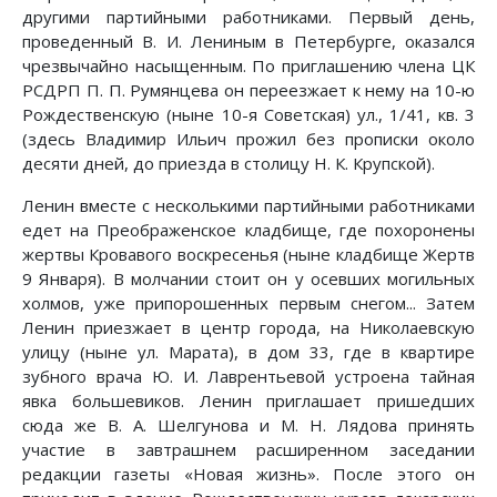
другими партийными работниками. Первый день,
проведенный В. И. Лениным в Петербурге, оказался
чрезвычайно насыщенным. По приглашению члена ЦК
РСДРП П. П. Румянцева он переезжает к нему на 10-ю
Рождественскую (ныне 10-я Советская) ул., 1/41, кв. 3
(здесь Владимир Ильич прожил без прописки около
десяти дней, до приезда в столицу Н. К. Крупской).
Ленин вместе с несколькими партийными работниками
едет на Преображенское кладбище, где похоронены
жертвы Кровавого воскресенья (ныне кладбище Жертв
9 Января). В молчании стоит он у осевших могильных
холмов, уже припорошенных первым снегом... Затем
Ленин приезжает в центр города, на Николаевскую
улицу (ныне ул. Марата), в дом 33, где в квартире
зубного врача Ю. И. Лаврентьевой устроена тайная
явка большевиков. Ленин приглашает пришедших
сюда же В. А. Шелгунова и М. Н. Лядова принять
участие в завтрашнем расширенном заседании
редакции газеты «Новая жизнь». После этого он