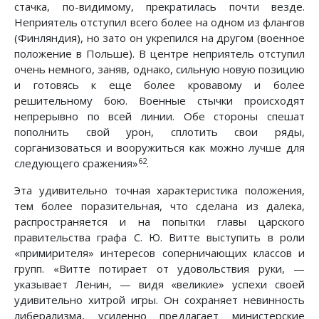
стачка, по-видимому, прекратилась почти везде.
Неприятель отступил всего более на одном из флангов
(Финляндия), но зато он укрепился на другом (военное
положение в Польше). В центре неприятель отступил
очень немного, заняв, однако, сильную новую позицию
и готовясь к еще более кровавому и более
решительному бою. Военные стычки происходят
непрерывно по всей линии. Обе стороны спешат
пополнить свой урон, сплотить свои ряды,
сорганизоваться и вооружиться как можно лучше для
62
следующего сражения»
.
Эта удивительно точная характеристика положения,
тем более поразительная, что сделана из далека,
распространяется и на попытки главы царского
правительства графа С. Ю. Витте выступить в роли
«примирителя» интересов соперничающих классов и
групп. «Витте потирает от удовольствия руки, —
указывает Ленин, — видя «великие» успехи своей
удивительно хитрой игры. Он сохраняет невинность
либерализма, усиленно предлагает министерские