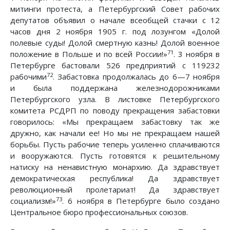
митинги протеста, а Петербургский Совет рабочих
депутатов объявил о начале всеобщей стачки с 12
часов дня 2 ноября 1905 г. под лозунгом «Долой
полевые суды! Долой смертную казнь! Долой военное
71
положение в Польше и по всей России!»
. 3 ноября в
Петербурге бастовали 526 предприятий с 119232
72
рабочими
. Забастовка продолжалась до 6—7 ноября
и была поддержана железнодорожниками
Петербургского узла. В листовке Петербургского
комитета РСДРП по поводу прекращения забастовки
говорилось: «Мы прекращаем забастовку так же
дружно, как начали ее! Но мы не прекращаем нашей
борьбы. Пусть рабочие теперь усиленно сплачиваются
и вооружаются. Пусть готовятся к решительному
натиску на ненавистную монархию. Да здравствует
демократическая республика! Да здравствует
революционный пролетариат! Да здравствует
73
социализм!»
. 6 ноября в Петербурге было создано
Центральное бюро профессиональных союзов.