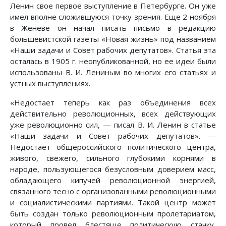
Ленин свое первое выступление в Петербурге. Он уже
имел вполне сложившуюся точку зрения. Еще 2 ноября
в Женеве он начал писать письмо в редакцию
большевистской газеты «Новая жизнь» под названием
«Наши задачи и Совет рабочих депутатов». Статья эта
осталась в 1905 г. неопубликованной, но ее идеи были
использованы В. И. Лениным во многих его статьях и
устных выступлениях.
«Недостает теперь как раз объединения всех
действительно революционных, всех действующих
уже революционно сил, — писал В. И. Ленин в статье
«Наши задачи и Совет рабочих депутатов». —
Недостает общероссийского политического центра,
живого, свежего, сильного глубокими корнями в
народе, пользующегося безусловным доверием масс,
обладающего кипучей революционной энергией,
связанного тесно с организованными революционными
и социалистическими партиями. Такой центр может
быть создан только революционным пролетариатом,
который провел блестяще политическую стачку,