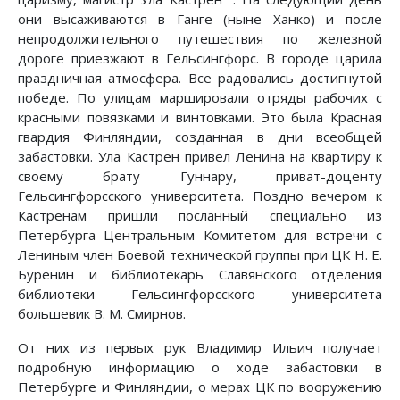
они высаживаются в Ганге (ныне Ханко) и после
непродолжительного путешествия по железной
дороге приезжают в Гельсингфорс. В городе царила
праздничная атмосфера. Все радовались достигнутой
победе. По улицам маршировали отряды рабочих с
красными повязками и винтовками. Это была Красная
гвардия Финляндии, созданная в дни всеобщей
забастовки. Ула Кастрен привел Ленина на квартиру к
своему брату Гуннару, приват-доценту
Гельсингфорсского университета. Поздно вечером к
Кастренам пришли посланный специально из
Петербурга Центральным Комитетом для встречи с
Лениным член Боевой технической группы при ЦК Н. Е.
Буренин и библиотекарь Славянского отделения
библиотеки Гельсингфорсского университета
большевик В. М. Смирнов.
От них из первых рук Владимир Ильич получает
подробную информацию о ходе забастовки в
Петербурге и Финляндии, о мерах ЦК по вооружению