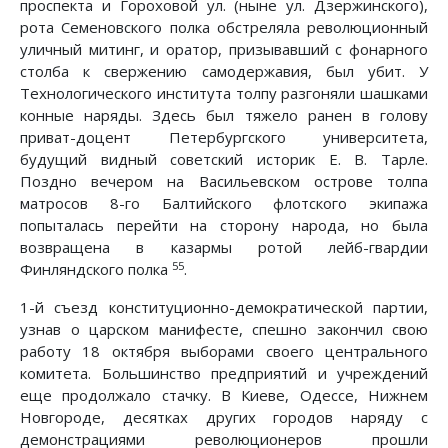
проспекта и Гороховой ул. (ныне ул. Дзержинского),
рота Семеновского полка обстреляла революционный
уличный митинг, и оратор, призывавший с фонарного
столба к свержению самодержавия, был убит. У
Технологического института толпу разгоняли шашками
конные наряды. Здесь был тяжело ранен в голову
приват-доцент Петербургского университета,
будущий видный советский историк Е. В. Тарле.
Поздно вечером на Васильевском острове толпа
матросов 8-го Балтийского флотского экипажа
попыталась перейти на сторону народа, но была
возвращена в казармы ротой лейб-гвардии
55
Финляндского полка
.
1-й съезд конституционно-демократической партии,
узнав о царском манифесте, спешно закончил свою
работу 18 октября выборами своего центрального
комитета. Большинство предприятий и учреждений
еще продолжало стачку. В Киеве, Одессе, Нижнем
Новгороде, десятках других городов наряду с
демонстрациями революционеров прошли