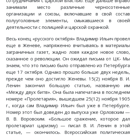
сотрудничания с царской властью. Ещё дальше вправо
занимали место различные черносотенные
организации и союзы, включавшие в свой состав
полууголовные элементы, смыкавшиеся в своей
деятельности с полицией и царской охранкой.
Весь конец «русского октября» Владимир Ильич провел
еще в Женеве, напряженно вчитываясь в материалы
заграничных газет, жадно ловя каждое новое слово,
сказанное о революции. Он ожидал письма от ЦК- Мы
знаем, что это письмо было отправлено из Петербурга
еще 17 октября. Однако прошло больше двух недель,
прежде чем оно достигло Женевы. 15(2) ноября В. И.
Ленин закончил большую статью, названную им
«Между двух битв». Она была напечатана в последнем
номере «Пролетария», вышедшем 25(12) ноября 1905
г., когда сам Владимир Ильич был уже в Петербурге.
Номер этот был доведен до выпуска уже Орловским —
В. В. Воровским. «Большое сражение, которое дал
пролетариат царизму) — писал В. И. Ленин в этой
статье, — окончилось. Всероссийская политическая