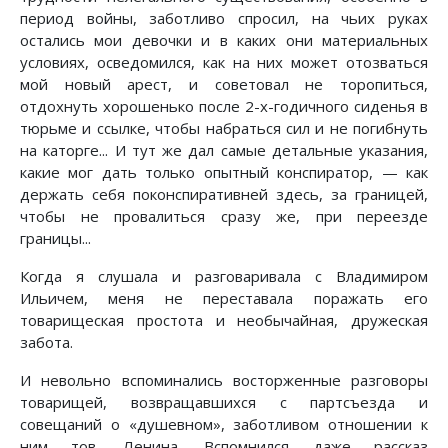
период войны, заботливо спросил, на чьих руках
остались мои девочки и в каких они материальных
условиях, осведомился, как на них может отозваться
мой новый арест, и советовал не торопиться,
отдохнуть хорошенько после 2-х-годичного сиденья в
тюрьме и ссылке, чтобы набраться сил и не погибнуть
на каторге... И тут же дал самые детальные указания,
какие мог дать только опытный конспиратор, — как
держать себя поконспиративней здесь, за границей,
чтобы не провалиться сразу же, при переезде
границы...
Когда я слушала и разговаривала с Владимиром
Ильичем, меня не переставала поражать его
товарищеская простота и необычайная, дружеская
забота.
И невольно вспоминались восторженные разговоры
товарищей, возвращавшихся с партсъезда и
совещаний о «душевном», заботливом отношении к
ним тов. Ленина. Вспомнился даже рассказ