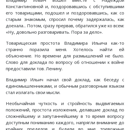
Владимир Ильич вошел вместе с Надеждой
Константиновной и, поздоровавшись с обступившими
его товарищами, подошел и поздоровавшись, как со
старым знакомым, спросил почему задержалась, как
доехала... Потом, сразу прервав, обратился уже ко всем:
«Ну, довольно разговаривать. Пора за дело».
Товарищеская простота Владимира Ильича как-то
странно поразила меня. Хотелось найти ей
объяснение. Но времени для размышлений не было.
Слово для доклада по вопросу об отношении к войне
предоставили тов. Ленину.
Владимир Ильич начал свой доклад, как беседу с
единомышленниками, и обычным разговорным языком
стал излагать свои мысли.
Необычайная чуткость и стройность выдвигаемых
положений, простота изложения, делавшие доклад по
сложнейшему и запутаннейшему в то время вопросу
доступным пониманию каждого, напрягли внимание до
крайних пределов и будили во мне тревожные