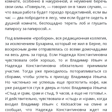
комнате, особенно в накуренной, и неумение беречь
свои силы. «Поверьте, — говорил он в таких случаях, —
что ваша работа будет гораздо продуктивней, если вы
час — два побродите в лесу, чем если будете сидеть в
душной комнате, беспощадно тереть лоб и глушить
папиросу за папиросой...».
Под влиянием «проборки», вся редакционная коллегия,
за исключением Бухарина, который не жил в Берне, по
воскресным дням отправлялась со всеми домочадцами
на весь день за город. Если Надежда Константиновна
чувствовала себя хорошо, то и Владимир Ильич и
Надежда Константиновна обязательно принимали
участие. Тогда уже приходилось поторапливаться со
сборами, чтобы успеть к приходу Владимира Ильича.
Но частенько не успеешь еще проглотить кофе, как
уже раздается стук в дверь и голос Владимира Ильича:
«Стыд и срам, срам и стыд, 9 часов, а еще не готовы!..».
И действительно, чувствовала и «стыд» и «срам», когда
входил Владимир Ильич с Kiicksack’oм на спине и
сообщал, что Надежда Константиновна ждет на