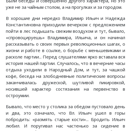
Были беседы и совершенно другого характера, но это
уже не за чайным столом, а на прогулках и за городом.
В хорошие дни нередко Владимир Ильич и Надежда
Константиновна приходили вечерком с предложением
пойти в лес подышать свежим воздухом и тут, бывало,
«спровоцируешь» Владимира, Ильича, и он начинал
рассказывать о своих первых революционных шагах, о
жизни и работе в ссылке, о борьбе с меньшевиками и
расколе партии... Перед слушателями ярко вставала вся
история нашей партии. Случалось, что в вечерние часы
отдыха уходили в Народный Дом, и тут, за чашкой
кофе, беседа на злободневные политические вопросы
заканчивалась дружеской, шутливой пикировкой,
носившей характер состязания на первенство в
остроумии.
Бывало, что место у столика за обедом пустовало день
и два, это означало, что Вл. Ильич ушел в горы
побродить: «размять старые кости»... Бродить Ильич
любил. И поругивал нас частенько за сидение в