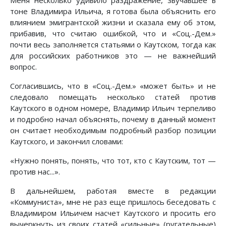
Меня несколько удивило раздражение, звучавшее в
тоне Владимира Ильича, я готова была объяснить его
влиянием эмигрантской жизни и сказала ему об этом,
прибавив, что считаю ошибкой, что и «Соц.-Дем.»
почти весь заполняется статьями о Каутском, тогда как
для российских работников это — не важнейший
вопрос.
Согласившись, что в «Соц.-Дем.» «может быть» и не
следовало помещать несколько статей против
Каутского в одном номере, Владимир Ильич терпеливо
и подробно начал объяснять, почему в данный момент
он считает необходимым подробный разбор позиции
Каутского, и закончил словами:
«Нужно понять, понять, что тот, кто с Каутским, тот —
против нас...».
В дальнейшем, работая вместе в редакции
«Коммуниста», мне не раз еще пришлось беседовать с
Владимиром Ильичем насчет Каутского и просить его
вычеркнуть из своих статей «сильные» (ругательные)