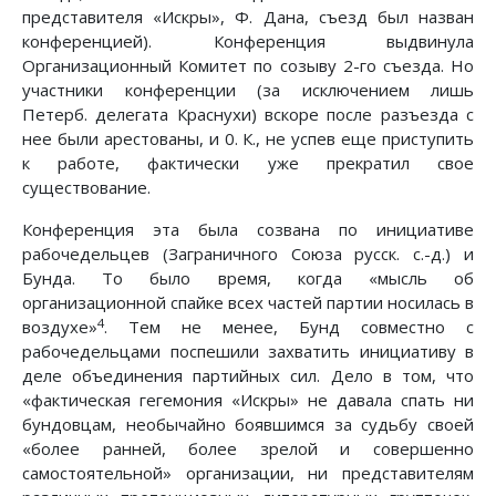
представителя «Искры», Ф. Дана, съезд был назван
конференцией). Конференция выдвинула
Организационный Комитет по созыву 2-го съезда. Но
участники конференции (за исключением лишь
Петерб. делегата Краснухи) вскоре после разъезда с
нее были арестованы, и 0. К., не успев еще приступить
к работе, фактически уже прекратил свое
существование.
Конференция эта была созвана по инициативе
рабочедельцев (Заграничного Союза русск. с.-д.) и
Бунда. То было время, когда «мысль об
организационной спайке всех частей партии носилась в
4
воздухе»
. Тем не менее, Бунд совместно с
рабочедельцами поспешили захватить инициативу в
деле объединения партийных сил. Дело в том, что
«фактическая гегемония «Искры» не давала спать ни
бундовцам, необычайно боявшимся за судьбу своей
«более ранней, более зрелой и совершенно
самостоятельной» организации, ни представителям