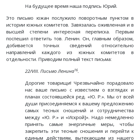
На будущее время наша подпись Юрий.
Это письмо южан послужило поворотным пунктом в
истории южных комитетов. Завязалась оживленная и в
высшей степени интересная переписка. Первым
поспешил ответить тов. Ленин. Он, главным образом,
добивается точных сведений относительно
направлений каждого из южных комитетов в
отдельности. Приводим полный текст письма:
16
22/VIII. Письмо Ленина
.
Дорогие товарищи! Чрезвычайно порадовало
нас ваше письмо с известием о взглядах и
планах состоявшейся ред. «Ю. Р.». Мы от всей
души присоединяемся к вашему предложению
самых тесных сношений и сотрудничества
между «Ю. Р.» и «Искрой]». Надо немедленно
принять самые энергичные меры, чтобы
закрепить эти тесные сношения и перейти к
единым действиям, вытекающим из нашего