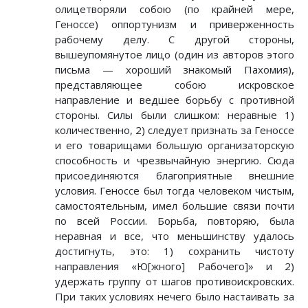
олицетворяли собою (по крайней мере,
Геноссе) оппортунизм и приверженность
рабочему делу. С другой стороны,
вышеупомянутое лицо (один из авторов этого
письма — хороший знакомый Пахомия),
представляющее собою искровское
направление и ведшее борьбу с противной
стороны. Силы были слишком: неравные 1)
количественно, 2) следует признать за Геноссе
и его товарищами большую организаторскую
способность и чрезвычайную энергию. Сюда
присоединяются благоприятные внешние
условия. Геноссе был тогда человеком чистым,
самостоятельным, имел большие связи почти
по всей России. Борьба, повторяю, была
неравная и все, что меньшинству удалось
достигнуть, это: 1) сохранить чистоту
направления «Ю[жного] Рабочего]» и 2)
удержать группу от шагов противоискровских.
При таких условиях нечего было настаивать за