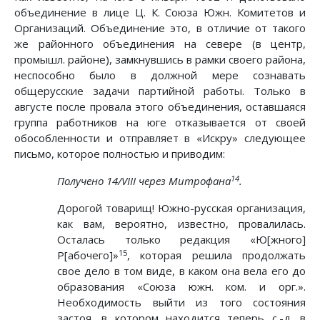
объединение в лице Ц. К. Союза Южн. Комитетов и
Организаций. Объединение это, в отличие от такого
же районного объединения на севере (в центр,
промышл. районе), замкнувшись в рамки своего района,
неспособно было в должной мере сознавать
общерусские задачи партийной работы. Только в
августе после провала этого объединения, оставшаяся
группа работников на юге отказывается от своей
обособленности и отправляет в «Искру» следующее
письмо, которое полностью и приводим:
14
Получено 14/VIII через Митрофана
.
Дорогой товарищ! Южно-русская организация,
как вам, вероятно, известно, провалилась.
Осталась только редакция «Ю[жного]
15
Р[абочего]»
, которая решила продолжать
свое дело в том виде, в каком она вела его до
образования «Союза южн. ком. и орг.».
Необходимость выйти из того состояния
застоя, в котором находится теперь с.-д. в