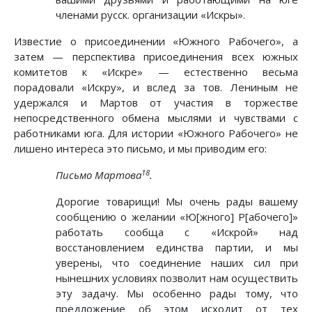
членами русск. организации «Искры».
Известие о присоединении «Южного Рабочего», а
затем — перспектива присоединения всех южных
комитетов к «Искре» — естественно весьма
порадовали «Искру», и вслед за тов. Лениным не
удержался и Мартов от участия в торжестве
непосредственного обмена мыслями и чувствами с
работниками юга. Для истории «Южного Рабочего» не
лишено интереса это письмо, и мы приводим его:
18
Письмо Мартова
.
Дорогие товарищи! Мы очень рады вашему
сообщению о желании «Ю[жного] Р[абочего]»
работать сообща с «Искрой» над
восстановлением единства партии, и мы
уверены, что соединение наших сил при
нынешних условиях позволит нам осуществить
эту задачу. Мы особенно рады тому, что
предложение об этом исходит от тех