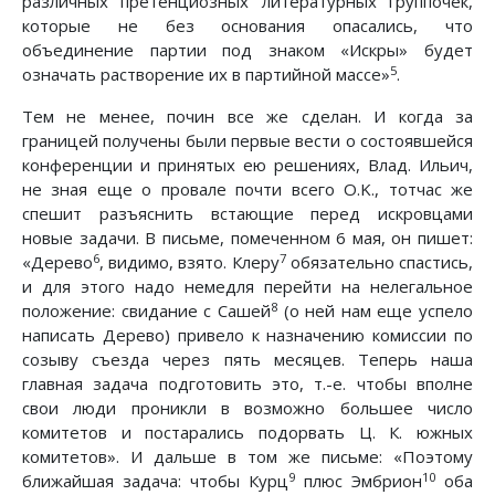
различных претенциозных литературных группочек,
которые не без основания опасались, что
объединение партии под знаком «Искры» будет
5
означать растворение их в партийной массе»
.
Тем не менее, почин все же сделан. И когда за
границей получены были первые вести о состоявшейся
конференции и принятых ею решениях, Влад. Ильич,
не зная еще о провале почти всего O.K., тотчас же
спешит разъяснить встающие перед искровцами
новые задачи. В письме, помеченном 6 мая, он пишет:
6
7
«Дерево
, видимо, взято. Клеру
обязательно спастись,
и для этого надо немедля перейти на нелегальное
8
положение: свидание с Сашей
(о ней нам еще успело
написать Дерево) привело к назначению комиссии по
созыву съезда через пять месяцев. Теперь наша
главная задача подготовить это, т.-е. чтобы вполне
свои люди проникли в возможно большее число
комитетов и постарались подорвать Ц. К. южных
комитетов». И дальше в том же письме: «Поэтому
9
10
ближайшая задача: чтобы Курц
плюс Эмбрион
оба