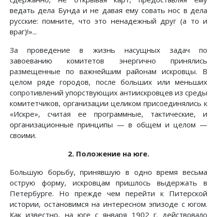
ведать дела Бунда и не давая ему совать нос в дела
русские: помните, что это ненадежный друг (а то и
враг)!»...
За проведение в жизнь насущных задач по
завоеванию комитетов энергично принялись
размещенные по важнейшим районам искровцы. В
целом ряде городов, после больших или меньших
сопротивлений упорствующих антиискровцев из среды
комитетчиков, организации целиком присоединялись к
«Искре», считая ее программные, тактические, и
организационные принципы — в общем и целом —
своими.
2. Положение на юге.
Большую борьбу, принявшую в одно время весьма
острую форму, искровцам пришлось выдержать в
Петербурге. Но прежде чем перейти к Питерской
истории, остановимся на интересном эпизоде с югом.
Как известно, на юге с января 1902 г. действовало