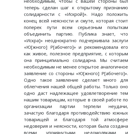
необходимым, чтобы с вашей стороны был
теперь сделан шаг к открытому признанию
солидарности с «Искрой]». Надо положить
конец всей неясности и смуте, которая стоит
поперек пути всем серьезным попыткам
объединить партию. Публика знает, что
«Искра]» неоднократно подчеркивала заслуги
«Ю[жного] Р[абочего]» и рекомендовала его
как живое, полезное предприятие, с которым
она принципиально солидарна. Мы считаем
необходимым не менее открытое аналогичное
заявление со стороны «Ю[жного] Р[абочего]».
Одно такое заявление сделает много для
облегчения нашей общей работы. Только оно
одно даст надлежащее удовлетворение тем
нашим товарищам, которые в своей работе по
организации партии терпели неудачи,
зачастую благодаря противодействию южных
товарищей и благодаря той атмосфере
недоверия и неясности, которая была создана
всеми упомянутыми недомолвками и