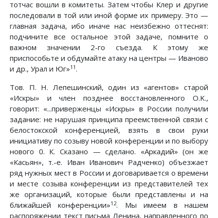
тотчас вошли в комитеты. Затем чтобы Клер и другие
последовали в той или иной форме их примеру. Это —
главная задача, ибо иначе нас неизбежно оттеснят:
подчините все остальное этой задаче, помните о
важном значении 2-го съезда. К этому же
приспособьте и обдумайте атаку на центры — Иваново
11
и др., Урал и Юг»
.
Тов. П. Н. Лепешинский, один из «агентов» старой
«Искры» и член позднее восстановленного O.K.,
говорит: «...приверженцы «Искры» в России получили
задание: не нарушая принципа преемственной связи с
белостокской конференцией, взять в свои руки
инициативу по созыву новой конференции и по выбору
нового 0. К. Сказано — сделано. «Аркадий» (он же
«Касьян», т.-е. Иван Иванович Радченко) объезжает
ряд нужных мест в России и договаривается о времени
и месте созыва конференции из представителей тех
же организаций, которые были представлены и на
12
ближайшей конференции»
. Мы имеем в нашем
распоряжении текст письма Ленина, направленного по