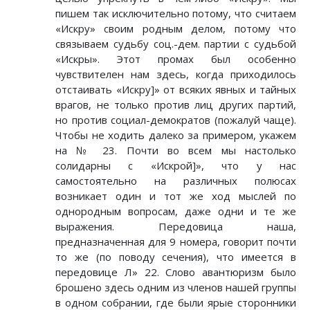
пишем так исключительно потому, что считаем
«Искру» своим родным делом, потому что
связываем судьбу соц.-дем. партии с судьбой
«Искры». Этот промах был особенно
чувствителен нам здесь, когда приходилось
отстаивать «Искру]» от всяких явных и тайных
врагов, не только против лиц других партий,
но против социал-демократов (пожалуй чаще).
Чтобы не ходить далеко за примером, укажем
на № 23. Почти во всем мы настолько
солидарны с «Искрой]», что у нас
самостоятельно на различных полюсах
возникает один и тот же ход мыслей по
однородным вопросам, даже одни и те же
выражения. Передовица наша,
предназначенная для 9 номера, говорит почти
то же (по поводу сечения), что имеется в
передовице Л» 22. Слово авантюризм было
брошено здесь одним из членов нашей группы
в одном собрании, где были ярые сторонники