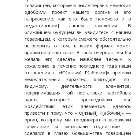
товарищей, которые в числе первых немногих
одобрили проект нашего органа и его
направление, как оно было намечено и в
редакционном] нашем заявлении. В
ближайшем будущем вы увидитесь с нашим
товарищем, с которым сможете обстоятельно
поговорить о том, в каких формах может
проявиться наш союз. В свою очередь, мы бы
желали его сделать наиболее тесным. К
сожалению, в течение последнего года наши
отношения с «Ю[жным] Р[абочим]» приняли
нежелательный характер, благодаря, по-
видимому, деятельности элементов,
непринимавших той постановки партийных
задач, которые преследовали мы.
Воздействию этих элементов удалось
привести к тому, что «Ю[жный] Р[абочий]» —
орган, которому мы неоднократно выражали
сочувствие и оказывали содействие —
сделался в глазах большинства товарищей