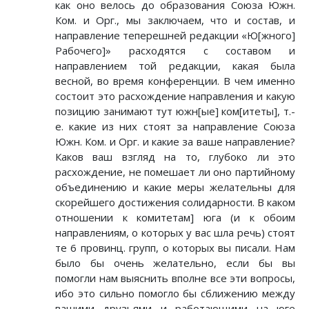
как оно велось до образования Союза Южн.
Ком. и Орг., мы заключаем, что и состав, и
направление теперешней редакции «Ю[жного]
Рабочего]» расходятся с составом и
направлением той редакции, какая была
весной, во время конференции. В чем именно
состоит это расхождение направления и какую
позицию занимают тут южн[ые] ком[итеты], т.-
е. какие из них стоят за направление Союза
Южн. Ком. и Орг. и какие за ваше направление?
Каков ваш взгляд на то, глубоко ли это
расхождение, не помешает ли оно партийному
объединению и какие меры желательны для
скорейшего достижения солидарности. В каком
отношении к комитетам] юга (и к обоим
направлениям, о которых у вас шла речь) стоят
те 6 провинц. групп, о которых вы писали. Нам
было бы очень желательно, если бы вы
помогли нам выяснить вполне все эти вопросы,
ибо это сильно помогло бы сближению между
вашими друзьями и работающими на юге