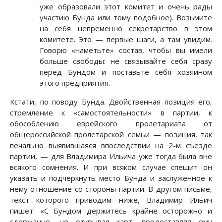
уже образовали этот комитет и очень рады
участию Бунда или тому подобное). Возьмите
на себя непременно секретарство в этом
комитете. Это — первые шаги, а там увидим.
Говорю «наметьте» состав, чтобы вы имели
больше свободы: не связывайте себя сразу
перед Бундом и поставьте себя хозяином
этого предприятия.
Кстати, по поводу Бунда. Двойственная позиция его,
стремление к «самостоятельности» в партии, к
обособлению еврейского пролетариата от
общероссийской пролетарской семьи — позиция, так
печально выявившаяся впоследствии на 2-м съезде
партии, — для Владимира Ильича уже тогда была вне
всякого сомнения. И при всяком случае спешит он
указать и подчеркнуть место Бунда и заслуженное к
нему отношение со стороны партии. В другом письме,
текст которого приводим ниже, Владимир Ильич
пишет: «С Бундом держитесь крайне осторожно и
сдержанно, не открывая карт, предоставляя ему