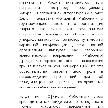
главным в России антагонистом того
направления, кот[орое] предст[авляет]
«Искра». В заграничной литературе («Рабочее
Дело», «Борьба») «Ю|жный] Р[абочий]» и
группирующаяся около него организация
открыто выставлялись как представители
направления, враждебного «Искре», и эти
утверждения остались неопровергнутыми, а на
партийной конференции делегат южной
организации выступал как сторонник
эклектического направления «Р[абочего]
Д[ела]». Как торжество того же направления
принят и отчет об южн. конференции. Все эти
обстоятельства сыграли свою роль в
нагромождении препятствий для той
объединит[ельной] работы, которую мы
поставили себе главной задачей.
Когда имя «Ю|жного] Р[абочего]» стало
приводиться как свидетельство господства в
России «анти-искр.» направления, мы