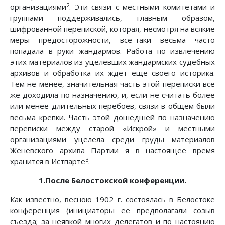
2
организациями
. Эти связи с местными комитетами и
группами поддерживались, главным образом,
шифрованной перепиской, которая, несмотря на всякие
меры предосторожности, все-таки весьма часто
попадала в руки жандармов. Работа по извлечению
этих материалов из уцелевших жандармских судебных
архивов и обработка их ждет еще своего историка.
Тем не менее, значительная часть этой переписки все
же доходила по назначению, и, если не считать более
или менее длительных перебоев, связи в общем были
весьма крепки. Часть этой дошедшей по назначению
переписки между старой «Искрой» и местными
организациями уцелела среди груды материалов
Женевского архива Партии я в настоящее время
3
хранится в Истпарте
.
1.После Белостокской конференции.
Как известно, весною 1902 г. состоялась в Белостоке
конференция (инициаторы ее предполагали созыв
съезда; за неявкой многих делегатов и по настоянию