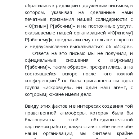
обратились к редакции с дружеским письмом, в
котором, указывая на сделанные нами
печатные признания нашей солидарности с
«Ю[жным] Р[абочим]» и на постоянные услуги,
оказываемые нашей организацией «Ю[жному]
Р[абочему]», предлагали ему столь же открыто
и недвусмысленно высказываться об «Искре».
— Ответа на это письмо мы не получили, и
официальные сношения с «Ю[жным]
Р[абочим]», таким образом, прекратились, а на
состоявшейся вскоре после того южной
19
конференции
не была приглашена ни одна
группа «искровцев», ни один наш агент, с
кот[орым] южане имели дело.
Ввиду этих фактов и в интересах создания той
нравственной атмосферы, которая была бы
благоприятна этой объединительной
партийной работе, какую ставят себе ныне обе
наши организации, мы считаем крайне