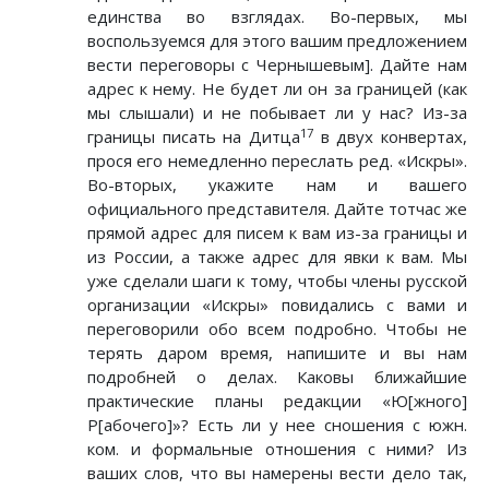
единства во взглядах. Во-первых, мы
воспользуемся для этого вашим предложением
вести переговоры с Чернышевым]. Дайте нам
адрес к нему. Не будет ли он за границей (как
мы слышали) и не побывает ли у нас? Из-за
17
границы писать на Дитца
в двух конвертах,
прося его немедленно переслать ред. «Искры».
Во-вторых, укажите нам и вашего
официального представителя. Дайте тотчас же
прямой адрес для писем к вам из-за границы и
из России, а также адрес для явки к вам. Мы
уже сделали шаги к тому, чтобы члены русской
организации «Искры» повидались с вами и
переговорили обо всем подробно. Чтобы не
терять даром время, напишите и вы нам
подробней о делах. Каковы ближайшие
практические планы редакции «Ю[жного]
Р[абочего]»? Есть ли у нее сношения с южн.
ком. и формальные отношения с ними? Из
ваших слов, что вы намерены вести дело так,