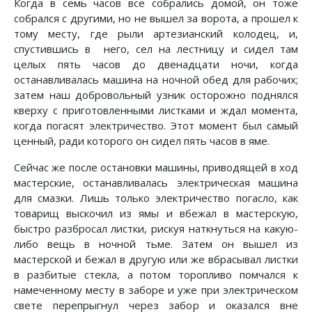
Когда в семь часов все собрались домой, он тоже
собрался с другими, но не вышел за ворота, а прошел к
тому месту, где рыли артезианский колодец, и,
спустившись в него, сел на лестницу и сидел там
целых пять часов до двенадцати ночи, когда
останавливалась машина на ночной обед для рабочих;
затем наш добровольный узник осторожно поднялся
кверху с приготовленными листками и ждал момента,
когда погасят электричество. Этот момент был самый
ценный, ради которого он сидел пять часов в яме.
Сейчас же после остановки машины, приводящей в ход
мастерские, останавливалась электрическая машина
для смазки. Лишь только электричество погасло, как
товарищ выскочил из ямы и вбежал в мастерскую,
быстро разбросал листки, рискуя наткнуться на какую-
либо вещь в ночной тьме. Затем он вышел из
мастерской и бежал в другую или же вбрасывал листки
в разбитые стекла, а потом торопливо помчался к
намеченному месту в заборе и уже при электрическом
свете перепрыгнул через забор и оказался вне