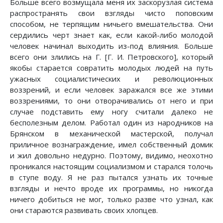
Больше всего возмущала меня их заскорузлая система
распространять свои взгляды чисто поповским
способом, не терпящим ничьего вмешательства. Они
сердились черт знает как, если какой-либо молодой
человек начинал выходить из-под влияния. Больше
всего они злились на Г. [Г. И. Петровского], который
якобы старается совратить молодых людей на путь
ужасных социалистических и революционных
воззрений, и если человек заражался все же этими
воззрениями, то они отворачивались от него и при
случае подставить ему ногу считали далеко не
бесполезным делом. Работал один из народников на
Брянском в механической мастерской, получал
приличное вознаграждение, имел собственный домик
и жил довольно недурно. Поэтому, видимо, неохотно
проникался настоящим социализмом и старался толочь
в ступе воду. Я не раз пытался узнать их точные
взгляды и нечто вроде их программы, но никогда
ничего добиться не мог, только разве что узнал, как
они стараются развивать своих хлопцев.