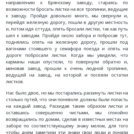
направлению к Брянскому заводу, стараясь по
возможности бросать листки на все тропинки, ведущие
к заводу. Пройдя довольно много, мы свернули и,
перейдя железную дорогу, пошли в другую местность
и, потом идя оттуда, опять бросали листки, так как путь
шел к заводам. Пройдя около забора и побросав тут,
поднялись опять на железную дорогу, прошли под
вагонами стоявшего у семафора поезда и опять на
дороге побросали листки. Когда мы увидели, что
карманы наши опустели, то повернули обратно и,
миновав завод, прошли к очень людной тропинке,
ведущей на завод, на которой и посеяли остатки
листков.
Нас было двое, но мы постарались раскинуть листки на
столько путей, что они поневоле должны были попасть
на каждый завод. Раскидав таким образом листки и
оставшись совершенно чистыми, мы спокойно
возвращались по домам, сделав в известных местах на
заборе по соответствующему знаку мелом, для того
чтобы днем заметили эти знаки свои люди и поняли