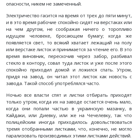
опасности, никем не замеченный.
Электричество гасится на время от трех до пяти минут,
и в это время рабочие спокойно сидят на верстаках или
на чем другом, не соображая ничего о торопливо
идущем человеке, бросающем бумагу; когда же
появляется свет, то всякий хватает лежащий на полу
или верстаке листок и принимается за чтение его. В это
время виновник, перескочив через забор, разбивал
стекло в контору, совал туда листок и уже после этого
спокойно приходил домой и ложился спать. Утром,
придя на завод, он читал этот листок как новость с
завода. Такой способ употреблялся часто.
Ночью все власти спят и листки отбирать приходят
только утром, когда их на заводе остается очень мало,
когда они попали частью в украинскую мазанку, в
Кайдаки, или Диевку, или же на Чечелевку, так что
полицейским иногда приходилось довольствоваться
тремя отобранными листками, что, конечно, не могло
парализовать производимых этими листками действий.