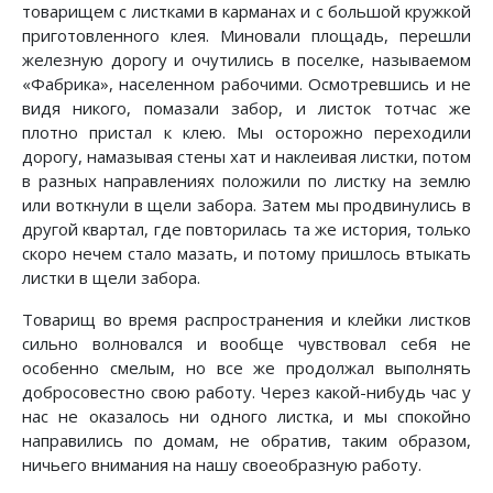
товарищем с листками в карманах и с большой кружкой
приготовленного клея. Миновали площадь, перешли
железную дорогу и очутились в поселке, называемом
«Фабрика», населенном рабочими. Осмотревшись и не
видя никого, помазали забор, и листок тотчас же
плотно пристал к клею. Мы осторожно переходили
дорогу, намазывая стены хат и наклеивая листки, потом
в разных направлениях положили по листку на землю
или воткнули в щели забора. Затем мы продвинулись в
другой квартал, где повторилась та же история, только
скоро нечем стало мазать, и потому пришлось втыкать
листки в щели забора.
Товарищ во время распространения и клейки листков
сильно волновался и вообще чувствовал себя не
особенно смелым, но все же продолжал выполнять
добросовестно свою работу. Через какой-нибудь час у
нас не оказалось ни одного листка, и мы спокойно
направились по домам, не обратив, таким образом,
ничьего внимания на нашу своеобразную работу.