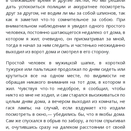
в ближайшее время и другие листки, но мы решили
дать успокоиться полиции и аккуратнее посмотреть
друг за другом, не водим ли мы за собой шпионов, так
как я заметил что-то сомнительное за собою. При
внимательном наблюдении я увидел одного простого
человека, постоянно шатающегося недалеко от дома, в
котором я жил; очевидно, он присматривал за мной,
тогда я начал за ним следить и частенько неожиданно
выходил из ворот дома и смотрел в его сторону.
Простой человек в мужицкой шапке, в короткой
тужурке или пальтишке продолжал по дням сидеть или
крутиться все на одном месте, по видимости не
обращая никакого внимания на тот дом, в котором я
жил. Чувствуя что-то недоброе, я сообщил, чтобы
никто ко мне не ходил, и сам старался высиживаться по
целым дням дома, а вечером выходил из комнаты, не
гася лампы; на случай, если вздумает кто издали
посмотреть в окно,— убедились бы, что я якобы дома.
Сам же спускался в обрыв по забору, а потом спрыгивал
и, очутившись сразу на далеком расстоянии от своей