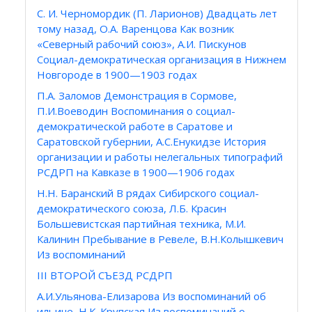
С. И. Черномордик (П. Ларионов) Двадцать лет
тому назад, О.А. Варенцова Как возник
«Северный рабочий союз», А.И. Пискунов
Социал-демократическая организация в Нижнем
Новгороде в 1900—1903 годах
П.А. Заломов Демонстрация в Сормове,
П.И.Воеводин Воспоминания о социал-
демократической работе в Саратове и
Саратовской губернии, А.С.Енукидзе История
организации и работы нелегальных типографий
РСДРП на Кавказе в 1900—1906 годах
Н.Н. Баранский В рядах Сибирского социал-
демократического союза, Л.Б. Красин
Большевистская партийная техника, М.И.
Калинин Пребывание в Ревеле, В.Н.Колышкевич
Из воспоминаний
III ВТОРОЙ СЪЕЗД РСДРП
А.И.Ульянова-Елизарова Из воспоминаний об
ильиче, Н.К. Крупская Из воспоминаний о