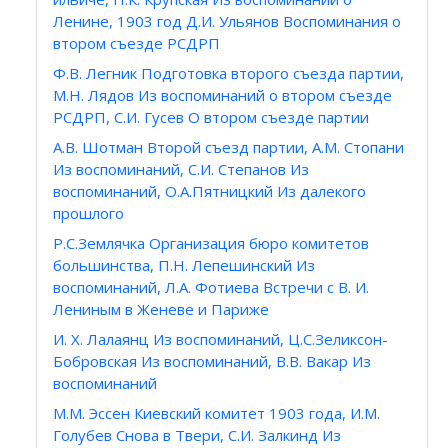
Ленине, 1903 год Д.И. Ульянов Воспоминания о
втором съезде РСДРП
Ф.В. Легник Подготовка второго съезда партии,
М.Н. Лядов Из воспоминаний о втором съезде
РСДРП, С.И. Гусев О втором съезде партии
А.В. Шотман Второй съезд партии, А.М. Стопани
Из воспоминаний, С.И. Степанов Из
воспоминаний, О.А.Пятницкий Из далекого
прошлого
Р.С.Землячка Организация бюро комитетов
большинства, П.Н. Лепешинский Из
воспоминаний, Л.А. Фотиева Встречи с В. И.
Лениным в Женеве и Париже
И. X. Лалаянц Из воспоминаний, Ц.С.Зеликсон-
Бобровская Из воспоминаний, В.В. Вакар Из
воспоминаний
М.М. Эссен Киевский комитет 1903 года, И.М.
Голубев Снова в Твери, С.И. Залкинд Из