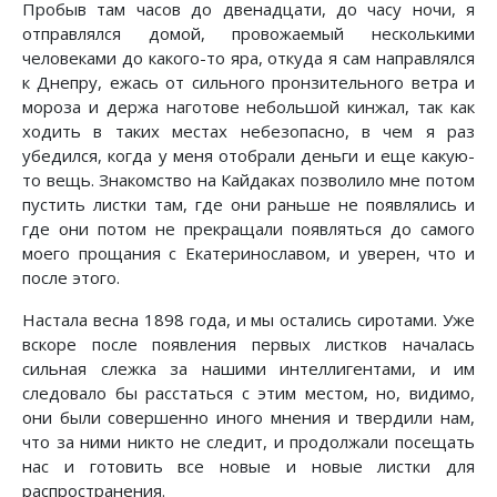
Пробыв там часов до двенадцати, до часу ночи, я
отправлялся домой, провожаемый несколькими
человеками до какого-то яра, откуда я сам направлялся
к Днепру, ежась от сильного пронзительного ветра и
мороза и держа наготове небольшой кинжал, так как
ходить в таких местах небезопасно, в чем я раз
убедился, когда у меня отобрали деньги и еще какую-
то вещь. Знакомство на Кайдаках позволило мне потом
пустить листки там, где они раньше не появлялись и
где они потом не прекращали появляться до самого
моего прощания с Екатеринославом, и уверен, что и
после этого.
Настала весна 1898 года, и мы остались сиротами. Уже
вскоре после появления первых листков началась
сильная слежка за нашими интеллигентами, и им
следовало бы расстаться с этим местом, но, видимо,
они были совершенно иного мнения и твердили нам,
что за ними никто не следит, и продолжали посещать
нас и готовить все новые и новые листки для
распространения.