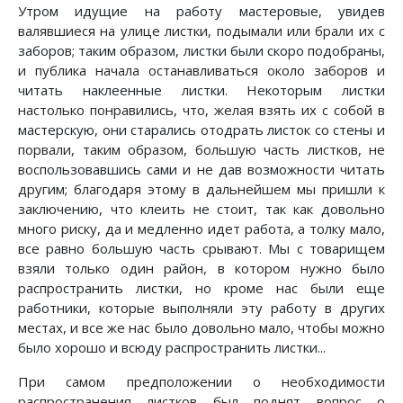
Утром идущие на работу мастеровые, увидев
валявшиеся на улице листки, подымали или брали их с
заборов; таким образом, листки были скоро подобраны,
и публика начала останавливаться около заборов и
читать наклеенные листки. Некоторым листки
настолько понравились, что, желая взять их с собой в
мастерскую, они старались отодрать листок со стены и
порвали, таким образом, большую часть листков, не
воспользовавшись сами и не дав возможности читать
другим; благодаря этому в дальнейшем мы пришли к
заключению, что клеить не стоит, так как довольно
много риску, да и медленно идет работа, а толку мало,
все равно большую часть срывают. Мы с товарищем
взяли только один район, в котором нужно было
распространить листки, но кроме нас были еще
работники, которые выполняли эту работу в других
местах, и все же нас было довольно мало, чтобы можно
было хорошо и всюду распространить листки...
При самом предположении о необходимости
распространения листков был поднят вопрос о