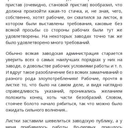
пристав (очевидно, становой пристав) вообразил, что
должна произойти какая-то стачка, и, не зная, чего,
собственно, хотят рабочие, он схватился за листок, в
котором были выставлены требования, каковые без
всякой просьбы со стороны рабочих были тут же
удовлетворены. На некоторых заводах точно так же
было удовлетворено много требований.
Обычно всякая заводская администрация старается
уверить всех о самых наилучших порядках у них на
заводе, о довольстве рабочих условиями работы и т. п.
И вдруг такое разоблачение без всяких замалчиваний о
разного рода злоупотреблениях! Рабочие, прочтя в
листке то, что было на самом деле, и видя наглядно
справедливость указаний, проникались желанием
положить конец хоть части безобразий. Словом,
стоячее болото начало рябиться, так что можно было
ожидать сильного волнения...
Листки заставили шевелиться заводскую публику, а у
меня прибавилось работы. Во-первых, пришлось