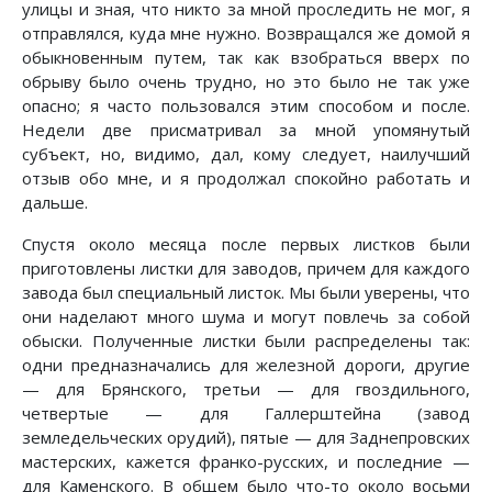
улицы и зная, что никто за мной проследить не мог, я
отправлялся, куда мне нужно. Возвращался же домой я
обыкновенным путем, так как взобраться вверх по
обрыву было очень трудно, но это было не так уже
опасно; я часто пользовался этим способом и после.
Недели две присматривал за мной упомянутый
субъект, но, видимо, дал, кому следует, наилучший
отзыв обо мне, и я продолжал спокойно работать и
дальше.
Спустя около месяца после первых листков были
приготовлены листки для заводов, причем для каждого
завода был специальный листок. Мы были уверены, что
они наделают много шума и могут повлечь за собой
обыски. Полученные листки были распределены так:
одни предназначались для железной дороги, другие
— для Брянского, третьи — для гвоздильного,
четвертые — для Галлерштейна (завод
земледельческих орудий), пятые — для Заднепровских
мастерских, кажется франко-русских, и последние —
для Каменского. В общем было что-то около восьми