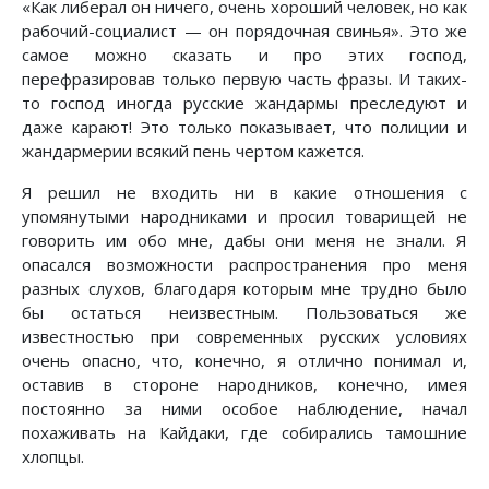
«Как либерал он ничего, очень хороший человек, но как
рабочий-социалист — он порядочная свинья». Это же
самое можно сказать и про этих господ,
перефразировав только первую часть фразы. И таких-
то господ иногда русские жандармы преследуют и
даже карают! Это только показывает, что полиции и
жандармерии всякий пень чертом кажется.
Я решил не входить ни в какие отношения с
упомянутыми народниками и просил товарищей не
говорить им обо мне, дабы они меня не знали. Я
опасался возможности распространения про меня
разных слухов, благодаря которым мне трудно было
бы остаться неизвестным. Пользоваться же
известностью при современных русских условиях
очень опасно, что, конечно, я отлично понимал и,
оставив в стороне народников, конечно, имея
постоянно за ними особое наблюдение, начал
похаживать на Кайдаки, где собирались тамошние
хлопцы.