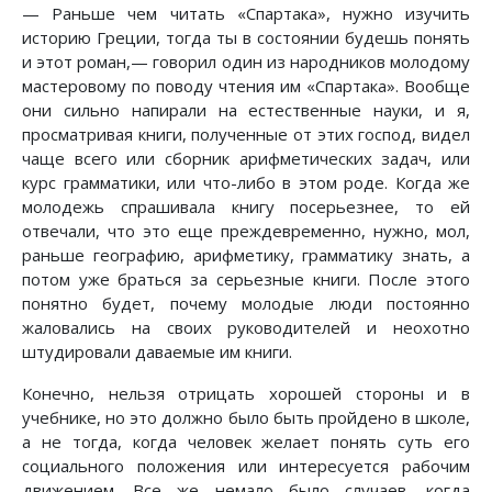
— Раньше чем читать «Спартака», нужно изучить
историю Греции, тогда ты в состоянии будешь понять
и этот роман,— говорил один из народников молодому
мастеровому по поводу чтения им «Спартака». Вообще
они сильно напирали на естественные науки, и я,
просматривая книги, полученные от этих господ, видел
чаще всего или сборник арифметических задач, или
курс грамматики, или что-либо в этом роде. Когда же
молодежь спрашивала книгу посерьезнее, то ей
отвечали, что это еще преждевременно, нужно, мол,
раньше географию, арифметику, грамматику знать, а
потом уже браться за серьезные книги. После этого
понятно будет, почему молодые люди постоянно
жаловались на своих руководителей и неохотно
штудировали даваемые им книги.
Конечно, нельзя отрицать хорошей стороны и в
учебнике, но это должно было быть пройдено в школе,
а не тогда, когда человек желает понять суть его
социального положения или интересуется рабочим
движением. Все же немало было случаев, когда