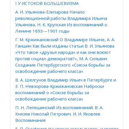
I У ИСТОКОВ БОЛЬШЕВИЗМА
А. И. Ульянова-Елизарова Начало
революционной работы Владимира Ильича
Ульянова, Н. К. Крупская Из воспоминаний о
Ленине 1893—1901 годы
Г. М. Кржижановский О Владимире Ильиче, А. А.
Ганшин Как были изданы статьи В. И. Ульянова
«Что такое «друзья народа» и как они воюют
против социал-демократов?», М. А. Сильвин
Создание Петербургского «Союза борьбы за
освобождение рабочего класса»
В. А. Шелгунов Владимир Ильич в Петербурге и
3. П. Невзорова-Кржижановская Наброски
воспоминаний о «Союзе борьбы за
освобождение рабочего класса»
П. Н. Лепешинский Из воспоминаний. В. А.
Князев Николай Петрович. И. И. Яковлев
Воспоминания
Е. П. Онуфриев На уроках складывались и крепли