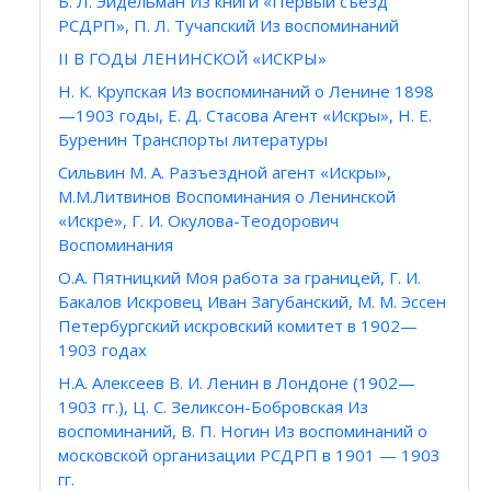
Б. Л. Эйдельман Из книги «Первый съезд
РСДРП», П. Л. Тучапский Из воспоминаний
II В ГОДЫ ЛЕНИНСКОЙ «ИСКРЫ»
Н. К. Крупская Из воспоминаний о Ленине 1898
—1903 годы, Е. Д. Стасова Агент «Искры», Н. Е.
Буренин Транспорты литературы
Сильвин М. А. Разъездной агент «Искры»,
М.М.Литвинов Воспоминания о Ленинской
«Искре», Г. И. Окулова-Теодорович
Воспоминания
О.А. Пятницкий Моя работа за границей, Г. И.
Бакалов Искровец Иван Загубанский, М. М. Эссен
Петербургский искровский комитет в 1902—
1903 годах
Н.А. Алексеев В. И. Ленин в Лондоне (1902—
1903 гг.), Ц. С. Зеликсон-Бобровская Из
воспоминаний, В. П. Ногин Из воспоминаний о
московской организации РСДРП в 1901 — 1903
гг.