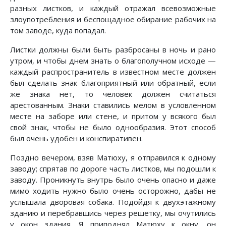
разных листков, и каждый отражал всевозможные
злоупотребления и беспощадное обирание рабочих на
том заводе, куда попадал.
Листки должны были быть разбросаны в ночь и рано
утром, и чтобы днем знать о благополучном исходе —
каждый распространитель в известном месте должен
был сделать знак благоприятный или обратный, если
же знака нет, то человек должен считаться
арестованным. Знаки ставились мелом в условленном
месте на заборе или стене, и притом у всякого был
свой знак, чтобы не было однообразия. Этот способ
был очень удобен и конспиративен.
Поздно вечером, взяв Матюху, я отправился к одному
заводу; спрятав по дороге часть листков, мы подошли к
заводу. Проникнуть внутрь было очень опасно и даже
мимо ходить нужно было очень осторожно, дабы не
услышала дворовая собака. Подойдя к двухэтажному
зданию и перебравшись через решетку, мы очутились
у окон здания. Я приподнял Матюху к окну, он