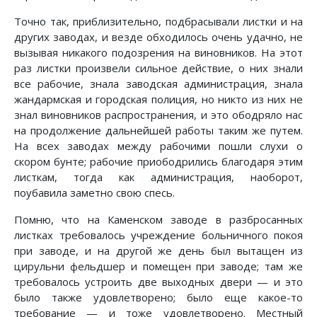
Точно так, приблизительно, подбрасывали листки и на
других заводах, и везде обходилось очень удачно, не
вызывая никакого подозрения на виновников. На этот
раз листки произвели сильное действие, о них знали
все рабочие, знала заводская администрация, знала
жандармская и городская полиция, но никто из них не
знал виновников распространения, и это ободряло нас
на продолжение дальнейшей работы таким же путем.
На всех заводах между рабочими пошли слухи о
скором бунте; рабочие приободрились благодаря этим
листкам, тогда как администрация, наоборот,
поубавила заметно свою спесь.
Помню, что на Каменском заводе в разбросанных
листках требовалось учреждение больничного покоя
при заводе, и на другой же день был вытащен из
цирульни фельдшер и помещен при заводе; там же
требовалось устроить две выходных двери — и это
было также удовлетворено; было еще какое-то
требование — и тоже удовлетворено. Местный