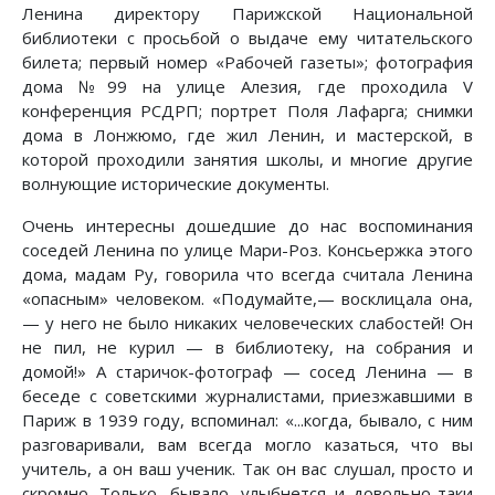
Ленина директору Парижской Национальной
библиотеки с просьбой о выдаче ему читательского
билета; первый номер «Рабочей газеты»; фотография
дома №99 на улице Алезия, где проходила V
конференция РСДРП; портрет Поля Лафарга; снимки
дома в Лонжюмо, где жил Ленин, и мастерской, в
которой проходили занятия школы, и многие другие
волнующие исторические документы.
Очень интересны дошедшие до нас воспоминания
соседей Ленина по улице Мари-Роз. Консьержка этого
дома, мадам Ру, говорила что всегда считала Ленина
«опасным» человеком. «Подумайте,— восклицала она,
— у него не было никаких человеческих слабостей! Он
не пил, не курил — в библиотеку, на собрания и
домой!» А старичок-фотограф — сосед Ленина — в
беседе с советскими журналистами, приезжавшими в
Париж в 1939 году, вспоминал: «...когда, бывало, с ним
разговаривали, вам всегда могло казаться, что вы
учитель, а он ваш ученик. Так он вас слушал, просто и
скромно. Только, бывало, улыбнется и довольно-таки