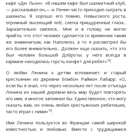
кафе «Дю Льон». «В нашем кафе был шахматный клуб,
— рассказывал он,— и Ленин часто приходил сыграть в
шахматы. Я хорошо его помню. Невысокого роста,
огромный лысеющий лоб, слегка прищуренные глаза...
Заразительно смеялся... Мне и в голову не могло
прийти, что этот человек сделается со временем таким
же знаменитым, как Наполеон, а то я рассмотрел бы
его более внимательно... Должен еще сказать, что это
был человек большой Доброты: у него всегда в
18
кармане находилась горсть конфет для ребят»
.
О любви Ленина к детям вспоминает и старый
крестьянин из деревни Бомбон Раймон Лабарр: «О,
если бы я знал, что через несколько лет после отъезда
Ленина из нашей деревни весь мир будет повторять
его имя, я многое запомнил бы. Единственное, что могу
сказать вам, он очень любил крестьянских ребятишек,
19
часто играл с ними»
.
Имя Ленина пользуется во Франции самой широкой
известностью и любовью. Вместе с трудящимися