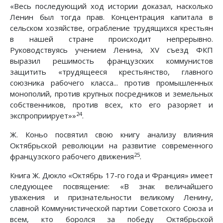
«Весь последующий ход истории доказал, насколько
Ленин был тогда прав. Концентрация капитала в
сельском хозяйстве, ограбление трудящихся крестьян
в нашей стране происходит непрерывно.
Руководствуясь учением Ленина, XV съезд ФКП
выразил решимость французских коммунистов
защитить «трудящееся крестьянство, главного
союзника рабочего класса... против промышленных
монополий, против крупных посредников и земельных
собственников, против всех, кто его разоряет и
24
экспроприирует»»
.
Ж. Коньо посвятил свою книгу анализу влияния
Октябрьской революции на развитие современного
25
французского рабочего движения
.
Книга Ж. Дюкло «Октябрь 17-го года и Франция» имеет
следующее посвящение: «В знак величайшего
уважения и признательности великому Ленину,
славной Коммунистической партии Советского Союза и
всем, кто боролся за победу Октябрьской