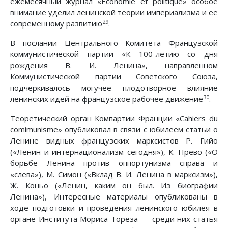
ежемесячный журнал «Economie et politique» особое
внимание уделил ленинской теории империализма и ее
29
современному развитию
.
В послании Центрального Комитета Французской
коммунистической партии «К 100-летию со дня
рождения В. И. Ленина», направленном
Коммунистической партии Советского Союза,
подчеркивалось могучее плодотворное влияние
30
ленинских идей на французское рабочее движение
.
Теоретический орган Компартии Франции «Cahiers du
comimunisme» опубликовал в связи с юбилеем статьи о
Ленине видных французских марксистов Р. Гийо
(«Ленин и интернационализм сегодня»), К. Прево («О
борьбе Ленина против оппортунизма справа и
«слева»), М. Симон («Вклад В. И. Ленина в марксизм»),
Ж. Коньо («Ленин, каким он был. Из биографии
Ленина»), Интересные материалы опубликованы в
ходе подготовки и проведения ленинского юбилея в
органе Института Мориса Тореза — среди них статья