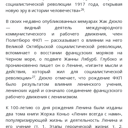
социалистической революции 1917 года, открывая
26
новую эру в истории человечества»
.
В своих недавно опубликованных мемуарах Жак Дюкло
— видный деятель международного
коммунистического и рабочего движения, член
Политбюро ФКП — рассказывает о влиянии на него
Великой Октябрьской социалистической революции,
вспоминает о восстании французских моряков на
Черном море, о подвиге Жанны Лябурб. Глубоко и
проникновенно пишет он о Ленине, «гиганте мысли и
действия, который жил для социалистической
27
революции»
. Дюкло отмечает, что рождение ФКП
было результатом влияния ленинского учения,
ленинских идей и означало соединение французского
рабочего движения с ленинизмом.
К 100-летию со дня рождения Ленина были изданы
два тома книги Жоржа Коньо «Ленин всегда с нами»,
популяризирующей жизнь и деятельность Ленина и
его учение (т. 1. Этапы героической жизни; т. 2.