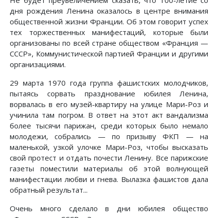
Не будет преувеличением сказать, что 100-летие со
дня рождения Ленина оказалось в центре внимания
общественной жизни Франции. Об этом говорит успех
тех торжественных манифестаций, которые были
организованы по всей стране обществом «Франция —
СССР», Коммунистической партией Франции и другими
организациями.
29 марта 1970 года группа фашистских молодчиков,
пытаясь сорвать празднование юбилея Ленина,
ворвалась в его музей-квартиру на улице Мари-Роз и
учинила там погром. В ответ на этот акт вандализма
более тысячи парижан, среди которых было немало
молодежи, собрались — по призыву ФКП — на
маленькой, узкой улочке Мари-Роз, чтобы высказать
свой протест и отдать почести Ленину. Все парижские
газеты поместили материалы об этой волнующей
манифестации любви и гнева. Вылазка фашистов дала
обратный результат...
Очень много сделало в дни юбилея общество