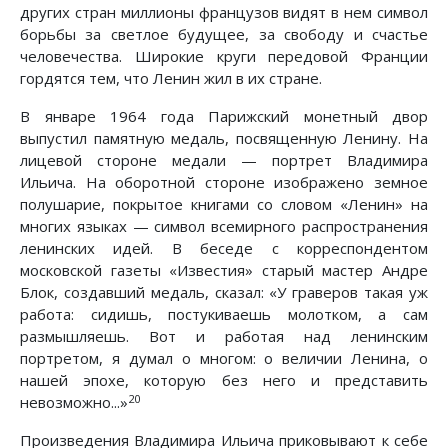
других стран миллионы французов видят в нем символ
борьбы за светлое будущее, за свободу и счастье
человечества. Широкие круги передовой Франции
гордятся тем, что Ленин жил в их стране.
В январе 1964 года Парижский монетный двор
выпустил памятную медаль, посвященную Ленину. На
лицевой стороне медали — портрет Владимира
Ильича. На оборотной стороне изображено земное
полушарие, покрытое книгами со словом «Ленин» на
многих языках — символ всемирного распространения
ленинских идей. В беседе с корреспондентом
московской газеты «Известия» старый мастер Андре
Блок, создавший медаль, сказал: «У граверов такая уж
работа: сидишь, постукиваешь молотком, а сам
размышляешь. Вот и работая над ленинским
портретом, я думал о многом: о величии Ленина, о
нашей эпохе, которую без него и представить
20
невозможно...»
Произведения Владимира Ильича приковывают к себе