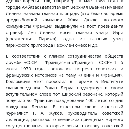
удовлетворены. Так, например, в мае 1969 года в
городе Амбазак (департамент Верхняя Вьенна) именем
Ленина названа главная площадь (это было во время
предвыборной кампании Жака Дюкло, которого
коммунисты Франции выдвинули на пост президента
страны). Имя Ленина носит главная улица Иври
(предместье Парижа), одна из главных улиц
парижского пригорода Гарж-ле-Гонесс и др.
В соответствии с планом сотрудничества обществ
дружбы «СССР — Франция» и «Франция— СССР» 4—5
июня 1970 года состоялась встреча советских и
французских историков на тему «Ленин и Франция».
Коллоквиум этот проходил в Париже в Институте
славяноведения. Ролан Леруа подчеркнул в своем
вступительном слове тот широкий резонанс, который
получило во Франции празднование 100-летия со дня
рождения Ленина. В ответном слове известный
журналист Г. А. Жуков, руководитель советской
делегации, рассказал о ленинских принципах мирного
сосуществования, которые легли в основу советской