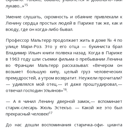
15
лукаво...»
Умение слушать, скромность и обаяние привлекали к
Ленину сердца простых людей в Париже так же, как и
всюду, где он когда-либо бывал.
Профессор Мальтерр продолжает жить в доме № 4 по
улице Мари-Роз. Это у его отца — букиниста брал
Владимир Ильич книги полвека назад. Когда в Париже
в 1963 году шли съемки фильма о пребывании Ленина
во Франции Мальтерр рассказывал: «Вечером он
возьмет большую кипу, целый груз человеческих
премудростей, а утром возвратит. Неужели прочитали?
— удивлялся мой отец.— И даже проштудировал,—
16
отвечал господин Ульянов»
.
— А я чинил Ленину дверной замок,— вспоминает
старик-слесарь Жюль Эстекъо. — Какой же это был
17
прекрасный человек!
До нас дошли воспоминания старичка-офи- цианта