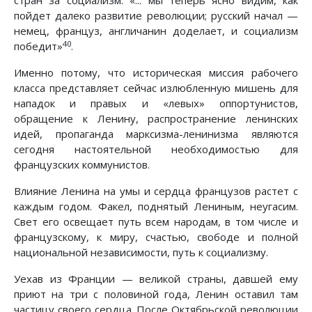
стран за социализм: «... мы теперь ясно видим, как
пойдет далеко развитие революции; русский начал —
немец, француз, англичанин доделает, и социализм
40
победит»
.
Именно потому, что историческая миссия рабочего
класса представляет сейчас излюбленную мишень для
нападок и правых и «левых» оппортунистов,
обращение к Ленину, распространение ленинских
идей, пропаганда марксизма-ленинизма являются
сегодня настоятельной необходимостью для
французских коммунистов.
Влияние Ленина на умы и сердца французов растет с
каждым годом. Факел, поднятый Лениным, неугасим.
Свет его освещает путь всем народам, в том числе и
французскому, к миру, счастью, свободе и полной
национальной независимости, путь к социализму.
Уехав из Франции — великой страны, давшей ему
приют на три с половиной года, Ленин оставил там
частицу своего сердца. После Октябрьской революции