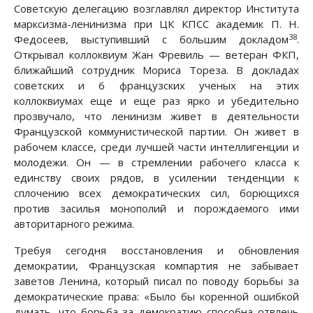
Советскую делегацию возглавлял директор Института
марксизма-ленинизма при ЦК КПСС академик П. Н.
38
Федосеев, выступивший с большим докладом
.
Открывал коллоквиум Жан Фревиль — ветеран ФКП,
ближайший сотрудник Мориса Тореза. В докладах
советских и 6 французских ученых на этих
коллоквиумах еще и еще раз ярко и убедительно
прозвучало, что ленинизм живет в деятельности
Французской коммунистической партии. Он живет в
рабочем классе, среди лучшей части интеллигенции и
молодежи. Он — в стремлении рабочего класса к
единству своих рядов, в усилении тенденции к
сплочению всех демократических сил, борющихся
против засилья монополий и порождаемого ими
авторитарного режима.
Требуя сегодня восстановления и обновления
демократии, Французская компартия не забывает
заветов Ленина, который писал по поводу борьбы за
демократические права: «Было бы коренной ошибкой
думать, что борьба за демократию способна отвлечь