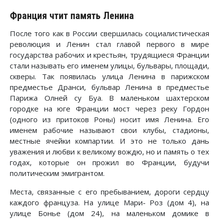
Франция чтит память Ленина
После того как в России свершилась социалистическая
революция и Ленин стал главой первого в мире
государства рабочих и крестьян, трудящиеся Франции
стали называть его именем улицы, бульвары, площади,
скверы. Так появилась улица Ленина в парижском
предместье Дранси, бульвар Ленина в предместье
Парижа Олней су Буа. В маленьком шахтерском
городке на юге Франции мост через реку Гордон
(одного из притоков Роны) носит имя Ленина. Его
именем рабочие называют свои клубы, стадионы,
местные ячейки компартии. И это не только дань
уважения и любви к великому вождю, но и память о тех
годах, которые он прожил во Франции, будучи
политическим эмигрантом.
Места, связанные с его пребыванием, дороги сердцу
каждого француза. На улице Мари- Роз (дом 4), на
улице Бонье (дом 24), на маленьком домике в