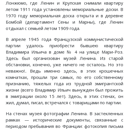
Лонжюмо, где Ленин и Крупская снимали квартиру
летом 1911 года установлены мемориальные доски. В
1970 году мемориальная доска открыта и в деревне
Бомбой (департамент Сены и Марны), где Ленин
отдыхал с семьей летом 1909 года.
В апреле 1945 года Французской коммунистической
партии удалось приобрести бывшею квартиру
Владимира Ильича в доме № 4 на улице Мари-Роз.
Здесь был организован музей Ленина. Из старой
обстановки, конечно, уже ничего не осталось. Но это
неважно!.. Ведь именно здесь, в этих крошечных
комнатках, прошли три самых, по его собственному
признанию, тяжелых года из трудной эмигрантской
жизни (всего Владимир Ильич вынужден был прожить
в эмиграции около 15 лет). Здесь, в этих стенах, он
жил, думал, писал, встречался с товарищами по партии.
На стенах музея фотографии Ленина. В застекленных
рамках — исторические документы, связанные с
периодом пребывания во Франции: фотокопия письма