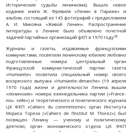
Исторические судьбы ленинизма). Вышло новое
издание книги Ж. Фревиля «Ленин в Париже» и
альбом, состоящий из 145 фотографий с предисловием
А. И. Микояна «Живой Ленин». Распространение
литературы о Ленине было объявлено почетной
28
задачей партийных организаций фКП в 1970 году
.
Журналы и газеты, издаваемые французскими
коммунистами, посвятили ленинскому юбилею любовно
подготовленные номера: центральный орган
Французской коммунистической партии газета
«Humianite» посвятила специальный номер своего
воскресного выпуака «Humianite-dimanche» (19 апреля
1970 года) жизни и деятельности Ленина; вышли
«ленинские» номера еженедельника партии («France-
nou- velle») и теоретического и политического журнала
ЦК ФКП «Cahiers du comrmmisme»; орган Института
Мориса Тореза («Cahiers de l’lnstitut М. Thorez») был
посвящен Ленину — ученому и политическому
деятелю; орган экономического отдела ЦК ФКП