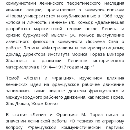
коммунистами ленинского теоретического наследия
явились лекции, прочитанные в коммунистическом
«Новом университете» и опубликованные в 1966 году:
«Эпоха и личность Ленина» (Ж. Коньо); «Дальнейшая
разработка марксистской теории после Ленина и
кризис буржуазной мысли» (Ж. Коньо); выступление
известного философа коммуниста Люсьена Сэва о
работе Ленина «Материализм и эмпириокритицизм»;
доклад директора Института Мориса Тореза Виктора
Жоаннеса о развитии Лениным исторического
23
материализма в 1914—1917 годах и др.
Темой «Ленин и Франция», изучением влияния
ленинских идей на французское рабочее движение
занимались такие видные деятели французского и
международного рабочего движения, как Морис Торез,
Жак Дюкло, Жорж Коньо.
В статье «Ленин и Франция» М. Торез писал о
значении ленинской работы «О тезисах по аграрному
вопросу Французской коммунистической партии»: