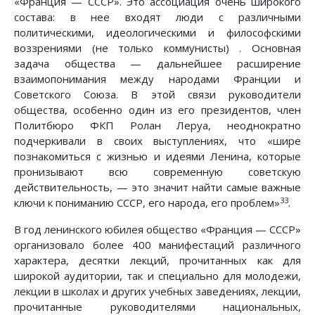
«Франция — СССР». Это ассоциация очень широкого
состава: в нее входят люди с различными
политическими, идеологическими и философскими
воззрениями (не только коммунисты) . Основная
задача общества — дальнейшее расширение
взаимопонимания между народами Франции и
Советского Союза. В этой связи руководители
общества, особенно один из его президентов, член
Политбюро ФКП Ролан Леруа, неоднократно
подчеркивали в своих выступлениях, что «шире
познакомиться с жизнью и идеями Ленина, которые
пронизывают всю современную советскую
действительность, — это значит найти самые важные
33
ключи к пониманию СССР, его народа, его проблем»
.
В год ленинского юбилея общество «Франция — СССР»
организовало более 400 манифестаций различного
характера, десятки лекций, прочитанных как для
широкой аудитории, так и специально для молодежи,
лекции в школах и других учебных заведениях, лекции,
прочитанные руководителями национальных,