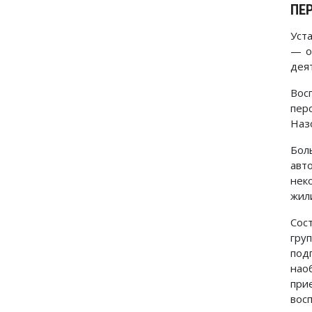
ПЕ
Уст
— о
дея
Вос
пер
Наз
Бол
авт
нек
жили
Сос
гру
под
нао
при
восп