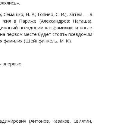
влялись».
Семашко, Н. А.; Гопнер, С. И.), затем — в
 жил в Париже (Александров; Наташа).
юционный псевдоним как фамилию и после
ях на первом месте будет стоять псевдоним
ая фамилия (Шейнфинкель, М. К.).
я впервые.
адимирович (Антонов, Казаков, Свиягин,