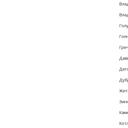
Вла
Вла
Гол
Гоп
Гре
Дав
Дег
Дуб
Жит
Зино
Каме
Кот