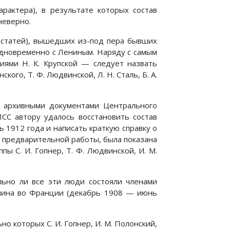
рактера), в результате которых состав
неверно.
и статей), вышедших из-под пера бывших
одновременно с Лениным. Наряду с самым
иями Н. К. Крупской — следует назвать
кого, Т. Ф. Людвинской, Л. Н. Сталь, Б. А.
с архивными документами Центрального
СС автору удалось восстановить состав
 1912 года и написать краткую справку о
й предварительной работы, была показана
 С. И. Гопнер, Т. Ф. Людвинской, И. М.
льно ли все эти люди состояли членами
енина во Франции (декабрь 1908 — июнь
о которых С. И. Гопнер, И. М. Полонский,