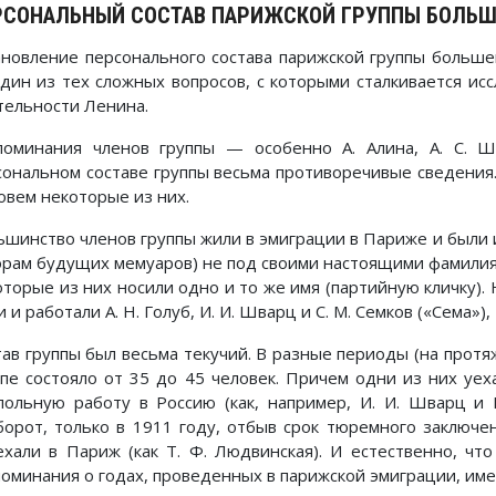
РСОНАЛЬНЫЙ СОСТАВ ПАРИЖСКОЙ ГРУППЫ БОЛЬШЕВ
ановление персонального состава парижской группы больше
дин из тех сложных вопросов, с которыми сталкивается ис
тельности Ленина.
поминания членов группы — особенно А. Алина, А. С. 
сональном составе группы весьма противоречивые сведения.
овем некоторые из них.
ьшинство членов группы жили в эмиграции в Париже и были 
орам будущих мемуаров) не под своими настоящими фамилия
оторые из них носили одно и то же имя (партийную кличку)
 и работали А. Н. Голуб, И. И. Шварц и С. М. Семков («Сема»),
тав группы был весьма текучий. В разные периоды (на прот
ппе состояло от 35 до 45 человек. Причем одни из них у
польную работу в Россию (как, например, И. И. Шварц и Б
борот, только в 1911 году, отбыв срок тюремного заключен
ехали в Париж (как Т. Ф. Людвинская). И естественно, ч
оминания о годах, проведенных в парижской эмиграции, имен