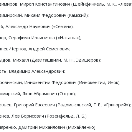
димиров, Мироп Константинович (Шейнфинкель, М. К., «Лева»
димирский, Михаил Федорович (Камский);
уб, Александр Наумович («Семен»);
нер, Серафима Ильинична («Наташа»);
чнев-Чернов, Андрей Семенович;
ыдов, Михаил (Давиташвили, М. Н., Эдишеров);
оть, Владимир Александрович;
ровинский, Иннокентий Федорович (Иннокентий, Инок);
омирский, Яков Абрамович (Отцов);
вьев, Григорий Евсеевич (Радомысльский, Г. Е., «Григорий»);
нев, Лев Борисович (Розенфельд, Л. Б.);
ляренко, Дмитрий Михайлович (Михайленко),