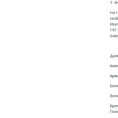
Т. Ф
На п
ско
Иск
1917
(нап
Дан
Алин
Арм
Бел
Бел
Бре
Попо