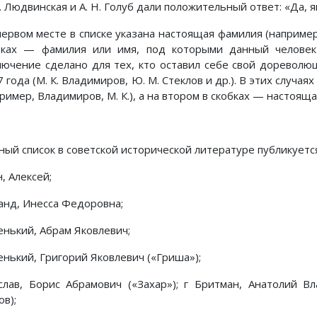
. Людвинская и А. Н. Голуб дали положительный ответ: «Да, я
ервом месте в списке указана настоящая фамилия (например, 
бках — фамилия или имя, под которыми данный человек
лючение сделано для тех, кто оставил себе свой доревол
 года (М. К. Владимиров, Ю. М. Стеклов и др.). В этих случа
ример, Владимиров, М. К.), а на втором в скобках — настоящ
ный список в советской исторической литературе публикуетс
, Алексей;
анд, Инесса Федоровна;
енький, Абрам Яковлевич;
енький, Григорий Яковлевич («Гриша»);
слав, Борис Абрамович («Захар»); г Бритман, Анатолий Вл
в);