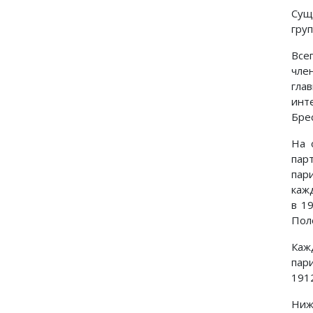
Сущ
гру
Все
чле
гла
инте
Брес
На 
пар
пар
каж
в 1
Поло
Каж
пар
1912
Ниже