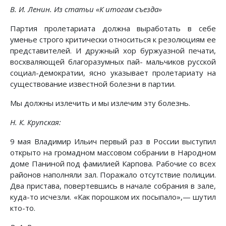
В. И. Ленин. Из статьи «К итогам съезда»
Партия пролетариата должна выработать в себе
уменье строго критически относиться к резолюциям ее
представителей. И дружный хор буржуазной печати,
восхваляющей благоразумных пай- мальчиков русской
социал-демократии, ясно указывает пролетариату на
существование известной болезни в партии.
Мы должны излечить и мы излечим эту болезнь.
Н. К. Крупская:
9 мая Владимир Ильич первый раз в России выступил
открыто на громадном массовом собрании в Народном
доме Паниной под фамилией Карпова. Рабочие со всех
районов наполняли зал. Поражало отсутствие полиции.
Два пристава, повертевшись в начале собрания в зале,
куда-то исчезли. «Как порошком их посыпало»,— шутил
кто-то.