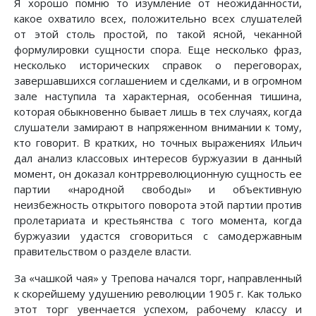
Я хорошо помню то изумление от неожиданности,
какое охватило всех, положительно всех слушателей
от этой столь простой, по такой ясной, чеканной
формулировки сущности спора. Еще несколько фраз,
несколько исторических справок о переговорах,
завершавшихся соглашением и сделками, и в огромном
зале наступила та характерная, особенная тишина,
которая обыкновенно бывает лишь в тех случаях, когда
слушатели замирают в напряженном внимании к тому,
кто говорит. В кратких, но точных выражениях Ильич
дал анализ классовых интересов буржуазии в данный
момент, он доказал контрреволюционную сущность ее
партии «народной свободы» и объективную
неизбежность открытого поворота этой партии против
пролетариата и крестьянства с того момента, когда
буржуазии удастся сговориться с самодержавным
правительством о разделе власти.
За «чашкой чая» у Трепова начался торг, направленный
к скорейшему удушению революции 1905 г. Как только
этот торг увенчается успехом, рабочему классу и