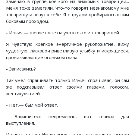
замечаю в группе кое-кого из знакомых товарищей...
Меня тоже заметили, что-то говорят незнакомому мне
товарищу и зовут к себе. Я с трудом пробираюсь к ним
боковым проходом.
- Ильич,— шепчет мне на ухо кто-то из товарищей.
Я чувствую крепкое энергичное рукопожатие, вижу
чудесную, ласково-приветливую улыбку и искрящиеся,
пронизывающие огоньком глаза.
- Записались?
Так умел спрашивать только Ильич: спрашивая, он сам
же подсказывал ответ своими глазами, голосом,
жестикуляцией.
- Нет,— был мой ответ.
- Запишитесь непременно, вот тезисы для
выступления.
И опять только Ильич умел так организовывать всякое