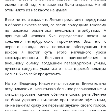
имели такой вид, что заметны были издалека. Но об
этом никто из нас как-то не думал.
Безотчетно я ждал, что Ленин предстанет перед нами
в образе некоего героя, со всеми присущими таковому
по законам романтики внешними атрибутами. А
пришедший человек был определенно похож на
среднего петербургского горожанина. Вид его с
первого взгляда меня несколько обескуражил. Но
вскоре я постиг суть этого наглядного урока
конспиративности. Большего приспособления к
внешнему облику тогдашней петербургской улицы,
лучшего средства укрыться от глаз царской полиции
нельзя было себе представить.
Но вот Владимир Ильич начал говорить. Внимательно
вслушиваюсь и... испытываю большое разочарование. Я
слышал простые, самые обычные слова, речь Ленина
не была украшена никакими ораторскими эффектами,
он не зажигал сразу же первыми звуками своего голоса,
скупые жесты также не привлекали внимания