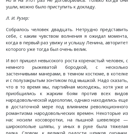
но и на этот раз не договорились. Только когда они
ушли, можно было приступить к докладу.
Л. И. Рузер:
Собралось человек двадцать. Нетрудно представить
себе, с каким чувством волнения я ожидал момента,
когда в первый раз увижу и услышу Ленина, авторитет
которого уже тогда был очень велик.
И вот пришел невысокого роста коренастый человек, с
немного рыжеватой бородкой, с несколько
застенчивыми манерами, в темном костюме, в котелке
и с полузакрытым зонтиком под мышкой. Надо сказать,
что в то время мы, партийная молодежь, хотя уже и
приобщились к жарким боям против всех видов
народовольческой идеологии, однако находились еще
в достаточной мере под влиянием революционного
романтизма народовольческих времен. Некоторые из
нас носили косоворотки, на пышной шевелюре —
широкополые шляпы, у иных в руке была тяжелая
палка. Словом, к великой радости шпиков охранки,