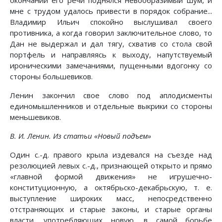
окончании его речи поднялся невообразимый шум, и
мне с трудом удалось привести в порядок собрание...
Владимир Ильич спокойно выслушивал своего
противника, а когда говорил заключительное слово, то
Дан не выдержал и дал тягу, схватив со стола свой
портфель и направляясь к выходу, напутствуемый
ироническими замечаниями, пущенными вдогонку со
стороны большевиков.
Ленин закончил свое слово под аплодисменты
единомышленников и отдельные выкрики со стороны
меньшевиков.
В. И. Ленин. Из статьи «Новый подъем»
Один с.-д. правого крыла издевался на съезде над
резолюцией левых с.-д., признающей открыто и прямо
«главной формой движения» не игрушечно-
конституционную, а октябрьско-декабрьскую, т. е.
выступление широких масс, непосредственно
отстраняющих и старые законы, и старые органы
власти, употребляющих новую, в самой борьбе