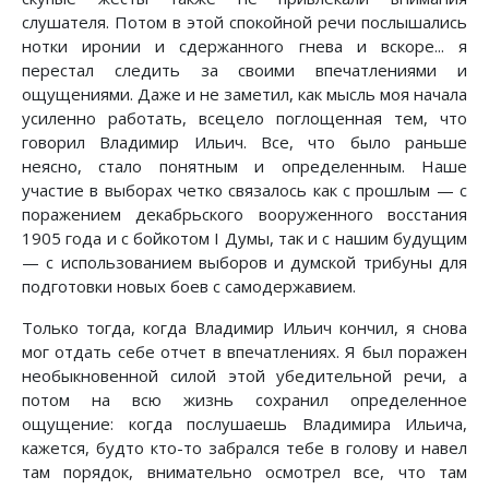
слушателя. Потом в этой спокойной речи послышались
нотки иронии и сдержанного гнева и вскоре... я
перестал следить за своими впечатлениями и
ощущениями. Даже и не заметил, как мысль моя начала
усиленно работать, всецело поглощенная тем, что
говорил Владимир Ильич. Все, что было раньше
неясно, стало понятным и определенным. Наше
участие в выборах четко связалось как с прошлым — с
поражением декабрьского вооруженного восстания
1905 года и с бойкотом I Думы, так и с нашим будущим
— с использованием выборов и думской трибуны для
подготовки новых боев с самодержавием.
Только тогда, когда Владимир Ильич кончил, я снова
мог отдать себе отчет в впечатлениях. Я был поражен
необыкновенной силой этой убедительной речи, а
потом на всю жизнь сохранил определенное
ощущение: когда послушаешь Владимира Ильича,
кажется, будто кто-то забрался тебе в голову и навел
там порядок, внимательно осмотрел все, что там