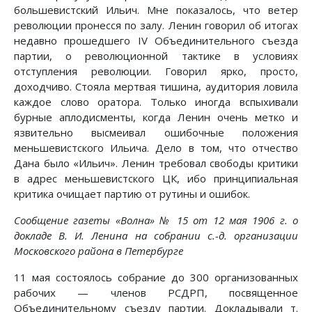
большевистский Ильич. Мне показалось, что ветер
революции пронесся по залу. Ленин говорил об итогах
недавно прошедшего IV Объединительного съезда
партии, о революционной тактике в условиях
отступления революции. Говорил ярко, просто,
доходчиво. Стояла мертвая тишина, аудитория ловила
каждое слово оратора. Только иногда вспыхивали
бурные аплодисменты, когда Ленин очень метко и
язвительно высмеивал ошибочные положения
меньшевистского Ильича. Дело в том, что отчество
Дана было «Ильич». Ленин требовал свободы критики
в адрес меньшевистского ЦК, ибо принципиальная
критика очищает партию от рутины и ошибок.
Сообщение газеты «Волна» № 15 от 12 мая 1906 г. о
докладе В. И. Ленина на собрании с.-д. организации
Московского района в Петербурге
11 мая состоялось собрание до 300 организованных
рабочих — членов РСДРП, посвященное
Объединительному съезду партии. Докладывали т.