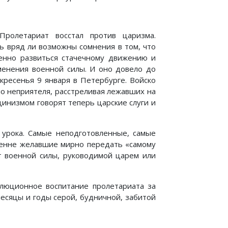
Пролетариат восстал против царизма.
ь вряд ли возможны сомнения в том, что
енно развиться стачечному движению и
менения военной силы. И оно довело до
кресенья 9 января в Петербурге. Войско
о неприятеля, расстреливая лежавших на
инизмом говорят теперь царские слуги и
о урока. Самые неподготовленные, самые
кренне желавшие мирно передать «самому
т военной силы, руководимой царем или
олюционное воспитание пролетариата за
месяцы и годы серой, будничной, забитой