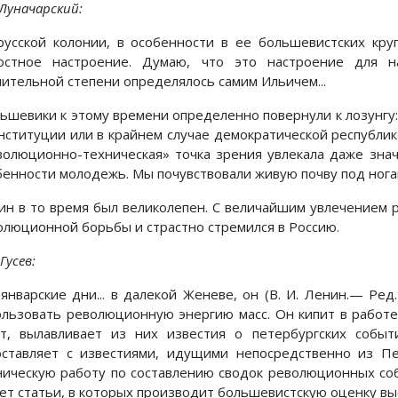
 Луначарский:
В русской колонии, в особенности в ее большевистских кру
остное настроение. Думаю, что это настроение для н
чительной степени определялось самим Ильичем...
ьшевики к этому времени определенно повернули к лозунгу:
онституции или в крайнем случае демократической республи
волюционно-техническая» точка зрения увлекала даже знач
бенности молодежь. Мы почувствовали живую почву под нога
ин в то время был великолепен. С величайшим увлечением
олюционной борьбы и страстно стремился в Россию.
 Гусев:
 январские дни... в далекой Женеве, он (В. И. Ленин.— Ре
ользовать революционную энергию масс. Он кипит в работе
ет, вылавливает из них известия о петербургских событи
оставляет с известиями, идущими непосредственно из Пе
ническую работу по составлению сводок революционных со
ет статьи, в которых производит большевистскую оценку вы