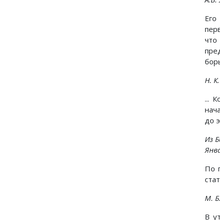
Его
пер
что
пре
бор
Н. К
...
нач
до 
Из 
Янва
По 
ста
М. Б
В у