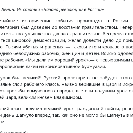
. Ленин. Из статьи «Начало революции в России»
ичайшие исторические события происходят в России. 
летариат был доведен до восстания правительством. Тепер
вительство умышленно давало сравнительно беспрепятств
аться широкой демонстрации, желая довести дело до при
го! Тысячи убитых и раненых — таковы итоги кровавого вос
едило безоружных рабочих, женщин и детей. Войско одолел
ле рабочих. «Мы дали им хороший урок!»,— с невыразимым ц
европейские лакеи из консервативной буржуазии.
 урок был великий! Русский пролетариат не забудет этог
талые слои рабочего класса, наивно верившие в царя и ис
ю» просьбы измученного народа, все они получили урок о
ей царя, великим князем Владимиром.
очий класс получил великий урок гражданской войны; рев
н день шагнуло вперед так, как оно не могло бы шагнуть в 
ни.
 Луначарский: