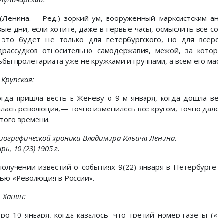
 (Ленина.— Ред.) зоркий ум, вооруженный марксистским ан
вые дни, если хотите, даже в первые часы, осмыслить все с
 это будет не только для петербургского, но для всеро
драссудков относительно самодержавия, межой, за кото
ьбы пролетариата уже не кружками и группами, а всем его ма
. Крупская:
 Когда пришла весть в Женеву о 9-м января, когда дошла в
алась революция,— точно изменилось все кругом, точно дале
этого времени.
Биографической хроники Владимира Ильича Ленина
.
рь, 10 (23) 1905 г.
получении известий о событиях 9(22) января в Петербург
тью «Революция в России».
. Ханин:
тро 10 января, когда казалось, что третий номер газеты (