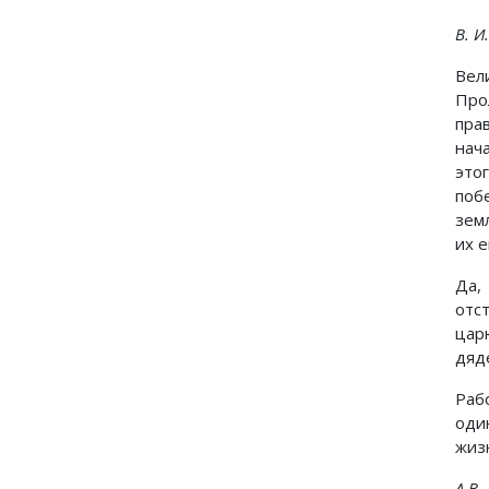
В. И
Вел
Про
пра
нач
это
поб
зем
их 
Да,
отс
цар
дяд
Раб
оди
жиз
А.В.