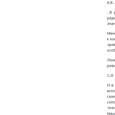
А.В.
...
рад
зна
Мен
к к
«ре
осо
Лен
рев
С.И.
И в
исп
газ
соп
тех
пиш