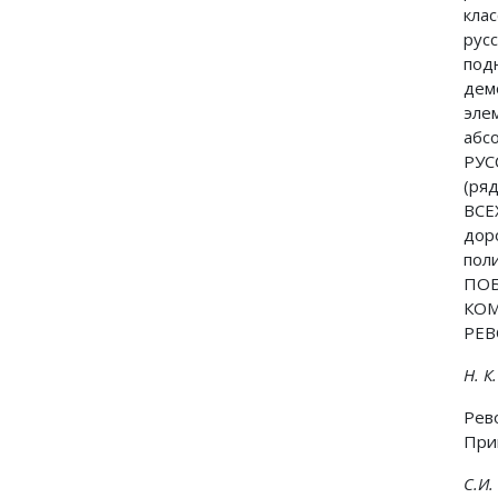
кла
ру
под
дем
эл
абс
РУС
(ря
ВС
до
пол
ПО
КО
РЕ
Н. К
Рев
При
С.И.