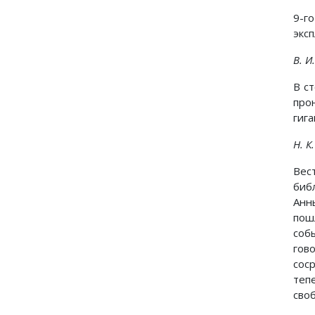
9-г
экс
В. И
В с
про
гиг
Н. К
Вес
биб
Анн
пош
соб
гов
сос
теп
своб