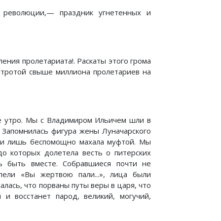
к революции,— праздник угнетенных и
ения пролетариата!. Раскаты этого грома
ыстротой свыше миллиона пролетариев на
е утро. Мы с Владимиром Ильичем шли в
. Запомнилась фигура жены Луначарского
я и лишь беспомощно махала муфтой. Мы
до которых долетела весть о питерских
сь быть вместе. Собравшиеся почти не
пели «Вы жертвою пали...», лица были
лась, что порваны путы веры в царя, что
 и восстанет парод, великий, могучий,