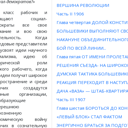
иал-демократов?»
ВЕРШИНА РЕВОЛЮЦИИ
 класс рабочих и
Часть II 1906
ращают социал-
Глава четвертая ДОЛОЙ КОНС
мократы все свое
БОЛЬШЕВИКИ ВЫПОЛНЯЮТ СВ
мание и всю свою
тельность. Когда
НАКАНУНЕ ОБЪЕДИНИТЕЛЬНОГО
едовые представители
БОЙ ПО ВСЕЙ ЛИНИИ...
 усвоят идеи научного
иализма, идею об
Глава пятая ОТ ИМЕНИ ПРОЛЕТАР
торической роли
РЕШЕНИЯ СЪЕЗДА- НА ШИРОКО
ского рабочего, когда
ДУМСКАЯ ТАКТИКА БОЛЬШЕВИК
 идеи получат широкое
пространение и среди
РЕАКЦИЯ ПЕРЕХОДИТ В НАСТУ
бочих создадутся
ДАЧА «ВАЗА» — ШТАБ-КВАРТИ
чные организации,
Часть III 1907
образующие
ерешнюю
Глава шестая БОРОТЬСЯ ДО КО
розненную
«ЛЕВЫЙ БЛОК» СТАЛ ФАКТОМ
номическую войну
ЭНЕРГИЧНО БРАТЬСЯ ЗА ПОДГО
очих в сознательную