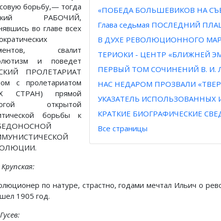
ссовую борьбу,— тогда
«ПОБЕДА БОЛЬШЕВИКОВ НА СЪ
сский РАБОЧИЙ,
Глава седьмая ПОСЛЕДНИЙ ПЛ
нявшись во главе всех
ократических
В ДУХЕ РЕВОЛЮЦИОННОГО МА
ементов, свалит
ТЕРИОКИ - ЦЕНТР «БЛИЖНЕЙ Э
олютизм и поведет
ПЕРВЫЙ ТОМ СОЧИНЕНИЙ В. И. 
СКИЙ ПРОЛЕТАРИАТ
дом с пролетариатом
НАС НЕДАРОМ ПРОЗВАЛИ «ТВ
ЕХ СТРАН) прямой
УКАЗАТЕЛЬ ИСПОЛЬЗОВАННЫХ 
рогой открытой
КРАТКИЕ БИОГРАФИЧЕСКИЕ СВ
итической борьбы к
БЕДОНОСНОЙ
Все страницы
ММУНИСТИЧЕСКОЙ
ВОЛЮЦИИ.
. Крупская:
олюционер по натуре, страстно, годами мечтал Ильич о рев
шел 1905 год.
 Гусев: