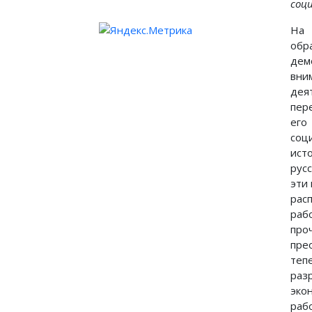
соц
На
об
де
вни
дея
пер
его
соц
ис
рус
эти
рас
ра
про
пре
теп
раз
эко
раб