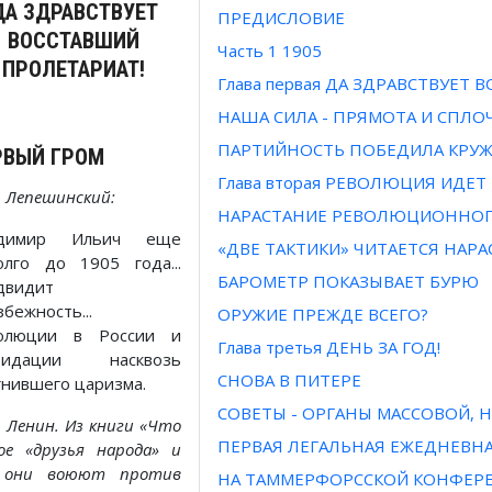
ДА ЗДРАВСТВУЕТ
ПРЕДИСЛОВИЕ
ВОССТАВШИЙ
Часть 1 1905
ПРОЛЕТАРИАТ!
Глава первая ДА ЗДРАВСТВУЕТ
НАША СИЛА - ПРЯМОТА И СПЛ
ПАРТИЙНОСТЬ ПОБЕДИЛА КРУ
РВЫЙ ГРОМ
Глава вторая РЕВОЛЮЦИЯ ИДЕТ
. Лепешинский:
НАРАСТАНИЕ РЕВОЛЮЦИОННО
адимир Ильич еще
«ДВЕ ТАКТИКИ» ЧИТАЕТСЯ НАРА
олго до 1905 года...
БАРОМЕТР ПОКАЗЫВАЕТ БУРЮ
двидит
бежность...
ОРУЖИЕ ПРЕЖДЕ ВСЕГО?
олюции в России и
Глава третья ДЕНЬ ЗА ГОД!
видации насквозь
СНОВА В ПИТЕРЕ
гнившего царизма.
СОВЕТЫ - ОРГАНЫ МАССОВОЙ,
. Ленин. Из книги «Что
ПЕРВАЯ ЛЕГАЛЬНАЯ ЕЖЕДНЕВН
ое «друзья народа» и
 они воюют против
НА ТАММЕРФОРССКОЙ КОНФЕР