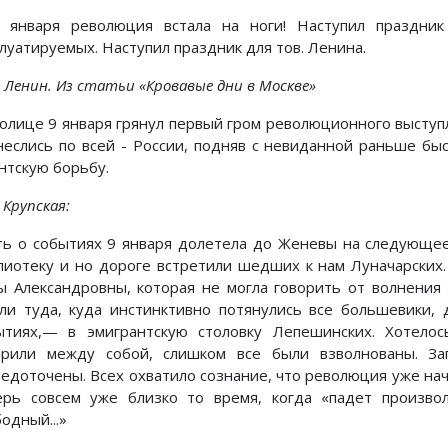
о января революция встала на ноги! Наступил праздни
плуатируемых. Наступил праздник для тов. Ленина.
. Ленин. Из статьи «Кровавые дни в Москве»
толице 9 января грянул первый гром революционного выступл
неслись по всей - России, подняв с невиданной раньше б
антскую борьбу.
. Крупская:
ть о событиях 9 января долетела до Женевы на следующе
лиотеку и но дороге встретили шедших к нам Луначарских
ы Александровны, которая не могла говорить от волнени
ли туда, куда инстинктивно потянулись все большевики, 
ытиях,— в эмигрантскую столовку Лепешинских. Хотело
орили между собой, слишком все были взволнованы. За
редоточены. Всех охватило сознание, что революция уже нача
ерь совсем уже близко то время, когда «падет произвол
одный...»