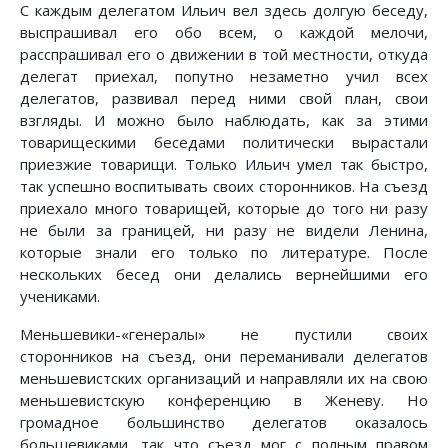
С каждым делегатом Ильич вел здесь долгую беседу,
выспрашивал его обо всем, о каждой мелочи,
расспрашивал его о движении в той местности, откуда
делегат приехал, попутно незаметно учил всех
делегатов, развивал перед ними свой план, свои
взгляды. И можно было наблюдать, как за этими
товарищескими беседами политически вырастали
приезжие товарищи. Только Ильич умел так быстро,
так успешно воспитывать своих сторонников. На съезд
приехало много товарищей, которые до того ни разу
не были за границей, ни разу не видели Ленина,
которые знали его только по литературе. После
нескольких бесед они делались вернейшими его
учениками.
Меньшевики-«генералы» не пустили своих
сторонников на съезд, они переманивали делегатов
меньшевистских организаций и направляли их на свою
меньшевистскую конференцию в Женеву. Но
громадное большинство делегатов оказалось
большевиками, так что съезд мог с полным правом