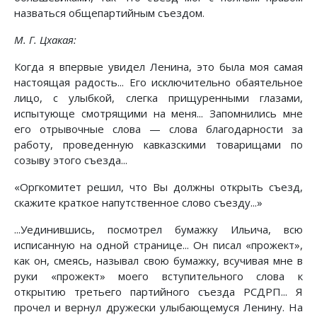
назваться общепартийным съездом.
М. Г. Цхакая:
Когда я впервые увидел Ленина, это была моя самая
настоящая радость... Его исключительно обаятельное
лицо, с улыбкой, слегка прищуренными глазами,
испытующе смотрящими на меня... Запомнились мне
его отрывочные слова — слова благодарности за
работу, проведенную кавказскими товарищами по
созыву этого съезда...
«Оргкомитет решил, что Вы должны открыть съезд,
скажите краткое напутственное слово съезду...»
...Уединившись, посмотрел бумажку Ильича, всю
исписанную на одной странице... Он писал «прожект»,
как он, смеясь, называл свою бумажку, всучивая мне в
руки «прожект» моего вступительного слова к
открытию третьего партийного съезда РСДРП... Я
прочел и вернул дружески улыбающемуся Ленину. На