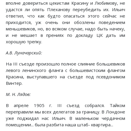
вполне довериться цекистам Красину и Любимову, не
удастся ли опять Плеханову переубедить их. Ильич
ответил, что как будто опасаться этого сейчас не
приходится, уж очень они обозлены поведением
меньшевиков, но, во всяком случае, надо быть начеку,
и не мешает в прениях по докладу ЦК дать им
хорошую трепку.
А.В. Луначарский:
На III съезде произошло полное слияние большевиков
левого ленинского фланга с большевистским флангом
Красина, выступавшего на съезде под псевдонимом
Винтер.
М. Н. Лядов:
В апреле 1905 г. III съезд собрался. Тайком
переправили мы всех делегатов за границу. В Лондоне
уже поджидал нас Ильич. В маленьком чердачном
помещении... была разбита наша штаб- квартира...