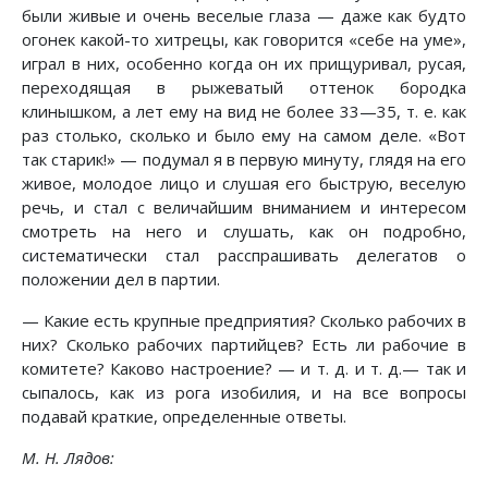
были живые и очень веселые глаза — даже как будто
огонек какой-то хитрецы, как говорится «себе на уме»,
играл в них, особенно когда он их прищуривал, русая,
переходящая в рыжеватый оттенок бородка
клинышком, а лет ему на вид не более 33—35, т. е. как
раз столько, сколько и было ему на самом деле. «Вот
так старик!» — подумал я в первую минуту, глядя на его
живое, молодое лицо и слушая его быструю, веселую
речь, и стал с величайшим вниманием и интересом
смотреть на него и слушать, как он подробно,
систематически стал расспрашивать делегатов о
положении дел в партии.
— Какие есть крупные предприятия? Сколько рабочих в
них? Сколько рабочих партийцев? Есть ли рабочие в
комитете? Каково настроение? — и т. д. и т. д.— так и
сыпалось, как из рога изобилия, и на все вопросы
подавай краткие, определенные ответы.
М. Н. Лядов: