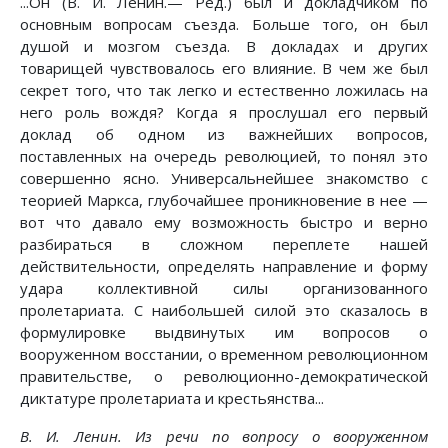
...Он (В. И. Ленин.— Ред.) был и докладчиком по
основным вопросам съезда. Больше того, он был
душой и мозгом съезда. В докладах и других
товарищей чувствовалось его влияние. В чем же был
секрет того, что так легко и естественно ложилась на
него роль вождя? Когда я прослушал его первый
доклад об одном из важнейших вопросов,
поставленных на очередь революцией, то понял это
совершенно ясно. Универсальнейшее знакомство с
теорией Маркса, глубочайшее проникновение в нее —
вот что давало ему возможность быстро и верно
разбираться в сложном переплете нашей
действительности, определять направление и форму
удара коллективной силы организованного
пролетариата. С наибольшей силой это сказалось в
формулировке выдвинутых им вопросов о
вооруженном восстании, о временном революционном
правительстве, о революционно-демократической
диктатуре пролетариата и крестьянства...
В. И. Ленин. Из речи по вопросу о вооруженном