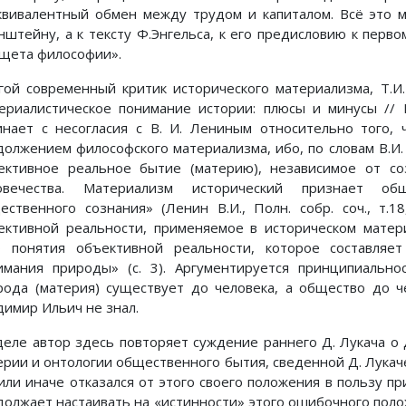
квивалентный обмен между трудом и капиталом. Всё это 
нштейну, а к тексту Ф.Энгельса, к его предисловию к перв
щета философии».
гой современный критик исторического материализма, Т.И
ериалистическое понимание истории: плюсы и минусы // 
инает с несогласия с В. И. Лениным относительно того, 
должением философского материализма, ибо, по словам В.И
ективное реальное бытие (материю), независимое от со
овечества. Материализм исторический признает о
ественного сознания» (Ленин В.И., Полн. собр. соч., т.1
ективной реальности, применяемое в историческом матер
о понятия объективной реальности, которое составляет
имания природы» (с. 3). Аргументируется принципиально
рода (материя) существует до человека, а общество до ч
димир Ильич не знал.
деле автор здесь повторяет суждение раннего Д. Лукача о
ерии и онтологии общественного бытия, сведенной Д. Лукачем
 или иначе отказался от этого своего положения в пользу п
должает настаивать на «истинности» этого ошибочного поло