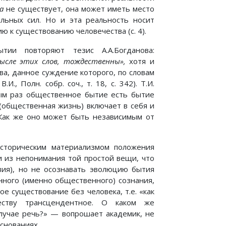
а
не существует, она может иметь место
льных сил. Но и эта реальность носит
 к существованию человечества (с. 4).
ии повторяют тезис А.А.Богданова:
ысле этих слов, тождественны»,
хотя и
ова, данное суждение которого, по словам
, Полн. собр. соч., т. 18, с. 342). Т.И.
рым раз общественное бытие есть бытие
(общественная жизнь) включает в себя и
 Как же оно может быть независимым от
сторическим материализмом положения
и из непонимания той простой вещи, что
вия), но не осознавать эволюцию бытия
нного (именно общественного) сознания,
е существование без человека, т.е. «как
ществу трансцендентное. О каком же
лучае речь?» — вопрошает академик, не
снованиях.