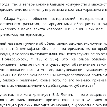
 тогда, так и теперь многие бывшие коммунисты и марксис
ериалистами, встали на путь ревизии и критики марксизма и 
, С.Кара-Мурза, обвиняя исторический материализм
ественного развития, за аргументами обращается к о
тического анализа текста которого В.И. Ленин начинает 
орическому материализму.
Блей называет учение об объективных законах экономики «
ет с этой «метафизикой», т.е. с материализмом, которы
ироды, и человек выступает лишь как нечто случайное по отн
. Полн.собр.соч., т. 18., с. 334). Это же самое обвине
ерждение, полагает он, что существуют объективные законы
существовании нет, и многие, заслуживающие уважения 
вития» не более чем полезным методологическим приёмом
2
и, близко к религии»
. Кроме того, по его мнению, призна
3
знать их «независимыми от действующих субъектов»
.
учается, что кого критикует В.И. Ленин, — того защищае
мого им заимствования критического текста Ф. Блея о
плуатацию рабочих выводит из морали, а формально эконо