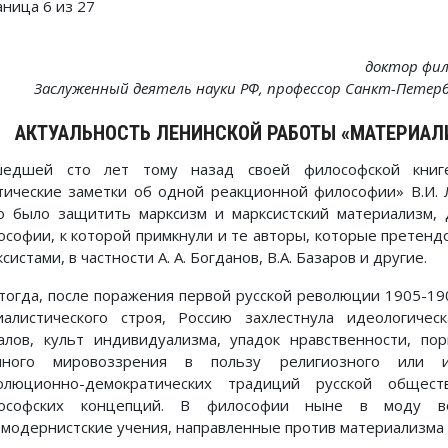
аница 6 из 27
доктор фил
Заслуженный деятель науки РФ, профессор Санкт-Петер
АКТУАЛЬНОСТЬ ЛЕНИНСКОЙ РАБОТЫ «МАТЕРИА
едшей сто лет тому назад своей философской книге
тические заметки об одной реакционной философии» В.И. 
о было защитить марксизм и марксистский материализм, 
ософии, к которой примкнули и те авторы, которые претенд
систами, в частности А. А. Богданов, В.А. Базаров и другие.
 тогда, после поражения первой русской революции 1905-190
иалистического строя, Россию захлестнула идеологиче
алов, культ индивидуализма, упадок нравственности, пор
чного мировоззрения в пользу религиозного или ид
олюционно-демократических традиций русской общес
ософских концепций. В философии ныне в моду вош
тмодернистские учения, направленные против материализма 