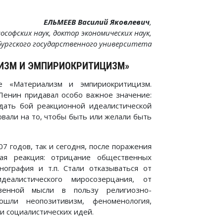
ЕЛЬМЕЕВ Василий Яковлевич
,
ософских наук, доктор экономических наук,
бургского государственного университета
ЛИЗМ И ЭМПИРИОКРИТИЦИЗМ»
 «Материализм и эмпириокритицизм.
Ленин придавал особо важное значение:
дать бой реакционной идеалистической
овали на то, чтобы быть или желали быть
7 годов, так и сегодня, после поражения
ская реакция: отрицание общественных
нография и т.п. Стали отказываться от
еалистического миросозерцания, от
твенной мысли в пользу религиозно-
ли неопозитивизм, феноменология,
и социалистических идей.