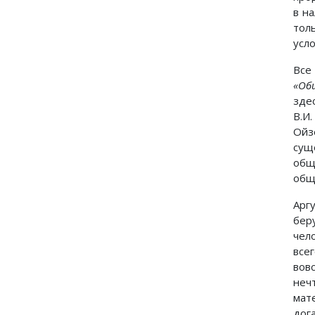
в н
тол
усл
Все
«Об
здес
В.И.
Ойз
сущ
общ
общ
Арг
бер
чел
все
вов
неч
мат
дог