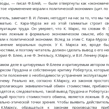
воды, — писал Ф.Блей, — были отвергнуты как «экономиче
тое «применение морали к политической экономии» (цит. по Лен
тель, замечает В. И. Ленин, негодует на нас за то, что мы 
иматью. С. Кара-Мурза же из этой галиматьи строит с
плуатации труда. Он уверяет, что К. Маркс, по словам Ф. 
очих ложным в формально экономическом смысле, ибо п
али к политической экономии. Вслед за этим С. Кара-Мурза 
ранение моральных оценок. У К. Маркса же, вроде бы
ностями, и поэтому читатель должен сделать вывод о его нен
рил Ф. Блею, а не Ф. Энгельсу, К.Марксу, и В.И. Ленину (Кара-Му
самом деле в цитируемых Ф.Блеем и критикуемым автором по
арксом Прудона и собственную критику Робертуса, которы
ести положение о необходимости устранения эксплуатации т
очему. Реально же, согласно К.Марксу, из законов просто
дполагающих эквивалентный обмен стоимостями, прибавоч
одятся и, следовательно, такой вывод Прудона и Робертуса в
иций простого стоимостного обмена, является ложным. В 
ально-этической точки зрения. Чтобы выявить действитель
К.Марксу, обращаться к законам производства приб