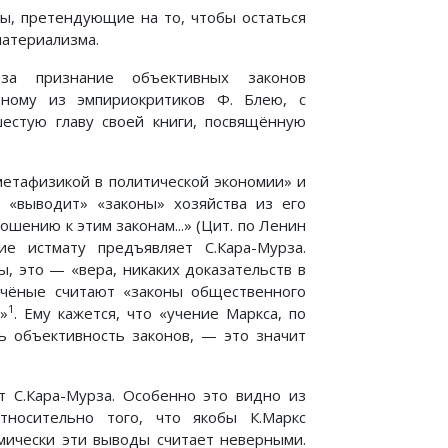
ты, претендующие на то, чтобы остаться
материализма.
 за признание объективных законов
дному из эмпириокритиков Ф. Блею, с
шестую главу своей книги, посвящённую
метафизикой в политической экономии» и
й «выводит» «законы» хозяйства из его
ошению к этим законам...» (Цит. по Ленин
ние истмату предъявляет С.Кара-Мурза.
, это — «вера, никаких доказательств в
учёные считают «законы общественного
1
»
. Ему кажется, что «учение Маркса, по
ть объективность законов, — это значит
т С.Кара-Мурза. Особенно это видно из
тносительно того, что якобы К.Маркс
мически эти выводы считает неверными.