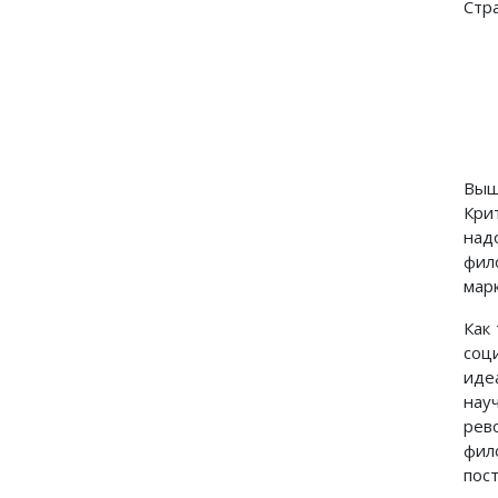
Стр
Выш
Кри
над
фил
марк
Как
соц
иде
нау
рев
фил
пос