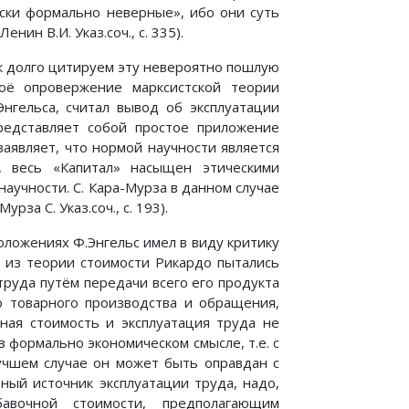
ски формально неверные», ибо они суть
ин В.И. Указ.соч., с. 335).
так долго цитируем эту невероятно пошлую
воё опровержение марксистской теории
Энгельса, считал вывод об эксплуатации
редставляет собой простое приложение
заявляет, что нормой научности является
, весь «Капитал» насыщен этическими
аучности. С. Кара-Мурза в данном случае
рза С. Указ.соч., с. 193).
ложениях Ф.Энгельс имел в виду критику
е из теории стоимости Рикардо пытались
руда путём передачи всего его продукта
го товарного производства и обращения,
ная стоимость и эксплуатация труда не
 формально экономическом смысле, т.е. с
лучшем случае он может быть оправдан с
ный источник эксплуатации труда, надо,
авочной стоимости, предполагающим