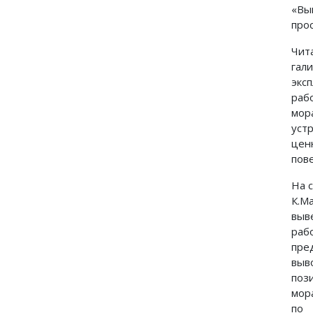
«Вы
прос
Чита
гал
экс
раб
мор
уст
цен
пове
На 
К.М
выв
раб
пре
выв
поз
мор
по 