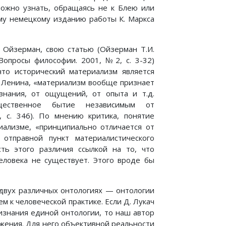
можно узнать, обращаясь не к Блею или
ому немецкому изданию работы К. Маркса
. Ойзерман, свою статью (Ойзерман Т.И.
Вопросы философии. 2001, №2, с. 3-32)
что исторический материализм является
. Ленина, «материализм вообще признает
знания, от ощущений, от опыта и т.д.
бщественное бытие независимым от
8, с. 346). По мнению критика, понятие
иализме, «принципиально отличается от
 отправной пункт материалистического
сть этого различия ссылкой на то, что
еловека не существует. Этого вроде бы
 двух различных онтологиях — онтологии
 к человеческой практике. Если Д. Лукач
ризнания единой онтологии, то наш автор
жения. Для него объективной реальности