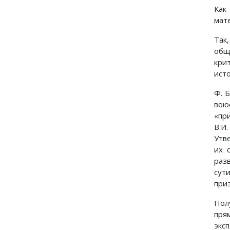
Как
мат
Так
общ
кри
ист
Ф. 
вою
«пр
В.И
Утв
их 
раз
сут
при
Пол
пря
экс