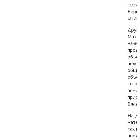
неэ
Бер
«Ни
Дру
Мат
нач
про
объ
чел
общ
объ
тог
пон
при
Вла
На 
мат
так
про