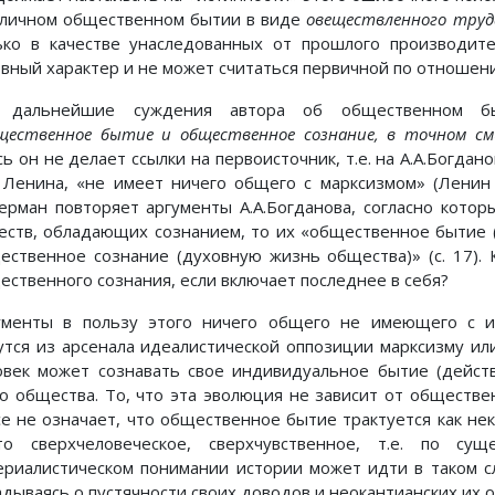
аличном общественном бытии в виде
овеществленного труд
ько в качестве унаследованных от прошлого производите
овный характер и не может считаться первичной по отношению
 дальнейшие суждения автора об общественном быт
щественное бытие и общественное сознание, в точном см
ь он не делает ссылки на первоисточник, т.е. на А.А.Богдан
 Ленина, «не имеет ничего общего с марксизмом» (Ленин В.И.
ерман повторяет аргументы А.А.Богданова, согласно кото
еств, обладающих сознанием, то их «общественное бытие 
ественное сознание (духовную жизнь общества)» (с. 17).
ественного сознания, если включает последнее в себя?
ументы в пользу этого ничего общего не имеющего с и
утся из арсенала идеалистической оппозиции марксизму ил
овек может сознавать свое индивидуальное бытие (дейст
го общества. То, что эта эволюция не зависит от обществе
се не означает, что общественное бытие трактуется как неко
то сверхчеловеческое, сверхчувственное, т.е. по су
ериалистическом понимании истории может идти в таком с
адываясь о пустячности своих доводов и неокантианских их о