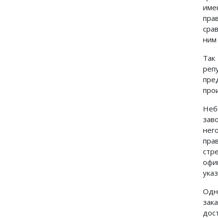
име
пра
сра
ним
Так
реп
пре
про
Неб
зав
нег
пра
стр
офи
ука
Одн
зак
дос