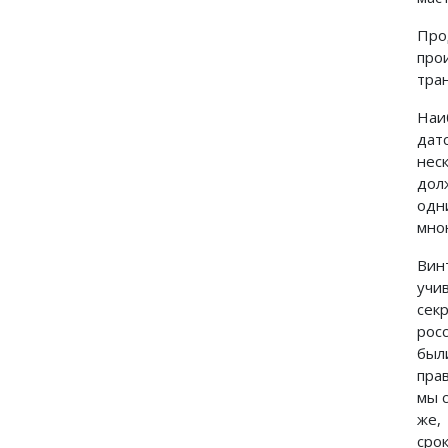
Про
про
тра
Наи
дат
нес
дол
одн
мно
Вин
учи
сек
рос
был
пра
мы 
же,
сро