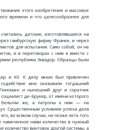
твование этого изобретения и массовое
ного времени и что целесообразнее для
считались датские, изготовлявшиеся на
ерез гамбургскую фирму Франке, и через
метов для испытания. Само собой, он не
тов, и в переговорах с ним я вместе с
армии республики Эквадор. Образцы были
ер и К0. К делу мною был привлечен
 содействие мне оказывали тогдашний
 Гюисманс и нынешний друг и соратник
социалист де-Брукер, от имени которого
в Бельгии же, а патроны к ним — на
уэ. Существенным условием успеха дела
го, во всяком случае, не позже лета того
се намеченное нами количество в нужный
е количество винтовок другой системы, а