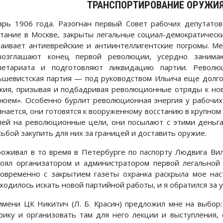
ТРАНСПОРТИРОВАНИЕ ОРУЖИЯ
арь 1906 года. Разогнан первый Совет рабочих депутато
стание в Москве, закрыты легальные социал-демократическ
раивает антиеврейские и антиинтеллигентские погромы. М
возглашают конец первой революции, усердно занима
летариата и подготовляют ликвидацию партии. Револю
ьшевистская партия — под руководством Ильича еще долго 
жия, призывая и подбадривая революционные отряды к но
оюем». Особенно бурлит революционная энергия у рабочих
инается, они готовятся к вооруженному восстанию в крупном
лей на революционные цели, они посылают с этими деньга
сьбой закупить для них за границей и доставить оружие.
роживал в то время в Петербурге по паспорту Людвига Ви
тоял организатором и администратором первой легальной
овременно с закрытием газеты охранка раскрыла мое нас
ходилось искать новой партийной работы, и я обратился за у
имени ЦК Никитич (Л. Б. Красин) предложил мне на выбор
рику и организовать там для него лекции и выступления,