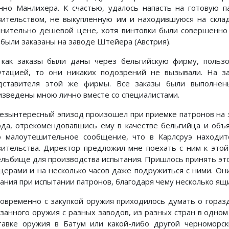
нно Манлихера. К счастью, удалось напасть на готовую п
вительством, не выкупленную им и находившуюся на склад
внительно дешевой цене, хотя винтовки были совершенно 
 были заказаны на заводе Штейера (Австрия).
 как заказы были даны через бельгийскую фирму, поль
утацией, то они никаких подозрений не вызывали. На за
дставителя этой же фирмы. Все заказы были выполнен
изведены мною лично вместе со специалистами.
езынтересный эпизод произошел при приемке патронов на з
ода, отрекомендовавшись ему в качестве бельгийца и объя
о малоутешительное сообщение, что в Карлсруэ находитс
вительства. Директор предложил мне поехать с ним к этой
ельбище для производства испытания. Пришлось принять это
церами и на несколько часов даже подружиться с ними. О
зания при испытании патронов, благодаря чему несколько ящ
овременно с закупкой оружия приходилось думать о гораз
азанного оружия с разных заводов, из разных стран в одном
тавке оружия в Батум или какой-либо другой черноморс