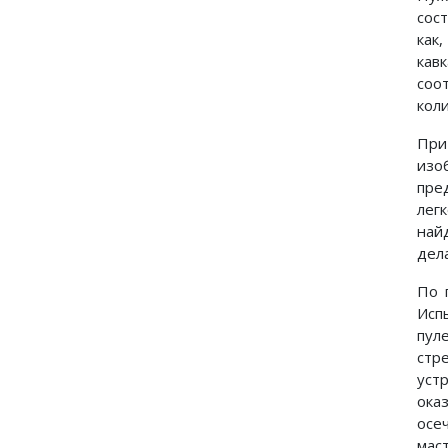
сос
как
кав
соо
кол
При
изо
пре
лег
най
дел
По 
Исп
пул
стр
уст
ока
осе
мас