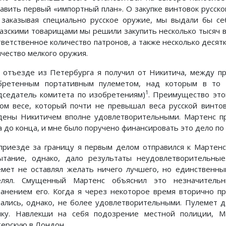
тавить первый «импортный план». О закупке винтовок русско
, заказывая специально русское оружие, мы выдали бы се
казскими товарищами мы решили закупить несколько тысяч 
тветственное количество патронов, а также несколько десятк
ичество мелкого оружия.
 отъезде из Петербурга я получил от Никитича, между пр
бретенным портативным пулеметом, над которым в то 
1
дседатель комитета по изобретениям)
. Преимущество это
ком весе, который почти не превышал веса русской винто
дены Никитичем вполне удовлетворительными. Мартенс 
а до конца, и мне было поручено финансировать это дело по
приезде за границу я первым делом отправился к Мартенс
ытание, однако, дало результаты неудовлетворительны
емет не оставлял желать ничего лучшего, но единственный 
елял. Смущенный Мартенс объяснил это незначитель
ранением его. Когда я через некоторое время вторично п
зались, однако, не более удовлетворительными. Пулемет 
чку. Навлекши на себя подозрение местной полиции, 
терскую в Лондон.