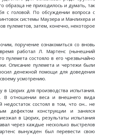
го образца не приходилось и думать, так
бя с головой. По обсуждении вопроса с
винтовок системы Маузера и Манлихера и
ов пулеметов, затем, конечно, некоторое
очим, поручение ознакомиться со вновь
время работал Л. Мартенс (нынешний
го пулемета состояло в его чрезвычайно
вки. Описание пулемета и чертежи были
просил денежной помощи для доведения
 своему усмотрению.
у в Цюрих для производства испытания.
е. В отношении веса и внешнего вида
недостаток состоял в том, что он... не
ным дефектом конструкции и занялся
риезжал в Цюрих, результаты испытания
давал через каждые несколько выстрелов
Мартенс вынужден был перевести свою