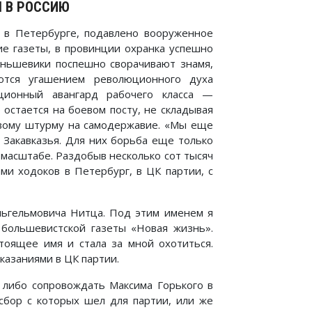
 В РОССИЮ
в в Петербурге, подавлено вооруженное
ие газеты, в провинции охранка успешно
еньшевики поспешно сворачивают знамя,
ются угашением революционного духа
ционный авангард рабочего класса —
остается на боевом посту, не складывая
вому штурму на самодержавие. «Мы еще
 Закавказья. Для них борьба еще только
 масштабе. Раздобыв несколько сот тысяч
ми ходоков в Петербург, в ЦК партии, с
льгельмовича Нитца. Под этим именем я
 большевистской газеты «Новая жизнь».
тоящее имя и стала за мной охотиться.
казаниями в ЦК партии.
: либо сопровождать Максима Горького в
 сбор с которых шел для партии, или же