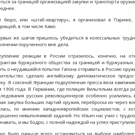
яться за границей организацией закупки и транспорта оружия
леднее.
е бюро, или «штаб-квартиру», я организовал в Париже, 
арищей, в том числе Камо.
ервых же шагов пришлось убедиться в колоссальных трудн
олнении порученного мне дела.
тупление реакции в России отразилось, конечно, на о
грантам буржуазного общества за границей и буржуазных 
ять о неудавшейся попытке Гапона отправить в Россию оруж
вительство сделало английскому дипломатическое предос
еку. В союзной Франции подкупленная пресса вела кампанию
м 1906 года. В Германии, где полиция Вильгельма всегда ра
следования русских революционеров особенно усилились в
ная закупка больших партий оружия, переброска их через всю
ялась, по мнению западноевропейских социалистов, с ко
ершенно невыполнимой задачей. Но Ильич нас учил с трудно
навать, и мы бодро, с полной надеждой на успех приступили 
но было раньше всего остановиться на выборе наиболее 