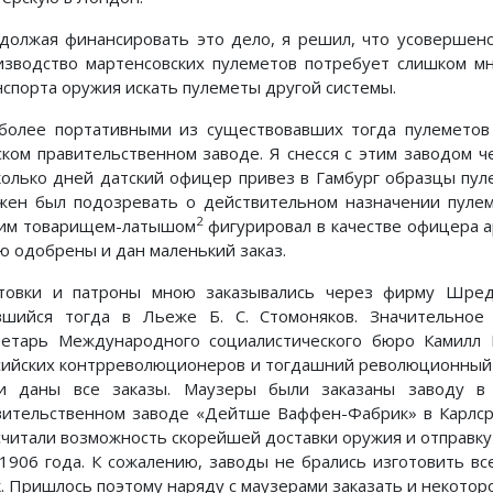
должая финансировать это дело, я решил, что усовершенс
изводство мартенсовских пулеметов потребует слишком м
нспорта оружия искать пулеметы другой системы.
более портативными из существовавших тогда пулеметов 
ском правительственном заводе. Я снесся с этим заводом ч
колько дней датский офицер привез в Гамбург образцы пуле
жен был подозревать о действительном назначении пулеме
2
им товарищем-латышом
фигурировал в качестве офицера 
ю одобрены и дан маленький заказ.
товки и патроны мною заказывались через фирму Шред
вшийся тогда в Льеже Б. С. Стомоняков. Значительное
ретарь Международного социалистического бюро Камилл
сийских контрреволюционеров и тогдашний революционный 
и даны все заказы. Маузеры были заказаны заводу 
вительственном заводе «Дейтше Ваффен-Фабрик» в Карлср
считали возможность скорейшей доставки оружия и отправку е
 1906 года. К сожалению, заводы не брались изготовить в
к. Пришлось поэтому наряду с маузерами заказать и некоторо