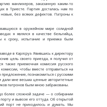
артию манлихеров, заказанную каким-то
ах в Триесте. Партия досталась нам по
новые, без всяких дефектов. Патроны к
зовавшуюся в оружейном мире солидной
водах я являлся в качестве бельгийца,
ы к сроку, испытание и приемка были
аводе в Карлсруэ. Явившись к директору
снив цель своего приезда, я получил от
я также приемочная комиссия русского
 комиссии, чтобы вместе отправиться на
 предложение, познакомиться с русскими
ни дали мне весьма ценные авторитетные
иков патронов были мною забракованы.
до более сложной задаче — о собирании
 порту и вывозе его оттуда. Об открытой
кий порт не приходилось и думать. Мы