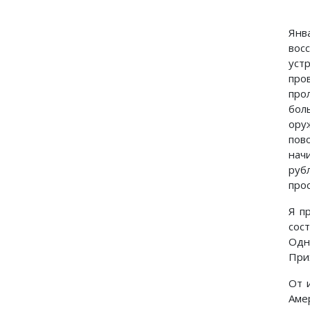
Янв
вос
уст
про
про
бол
ору
пов
нач
руб
про
Я п
сос
Одн
При
От 
Аме