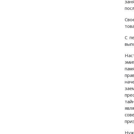
зан
пос
Сво
тов
С п
вып
Нас
эми
пам
пра
нач
зае
пре
тай
явл
сов
приз
Нуж