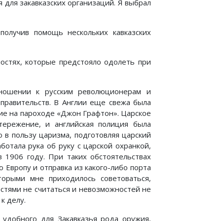
 для закавказских организаций. Я выбрал
получив помощь нескольких кавказских
остях, которые предстояло одолеть при
тношении к русским революционерам и
правительств. В Англии еще свежа была
ие на пароходе «Джон Графтон». Царское
тережение, и английская полиция была
 в пользу царизма, подготовляя царский
ботала рука об руку с царской охранкой,
 1906 году. При таких обстоятельствах
 Европу и отправка из какого-либо порта
торыми мне приходилось советоваться,
стями не считаться и невозможностей не
к делу.
удобного для Закавказья рода оружия,