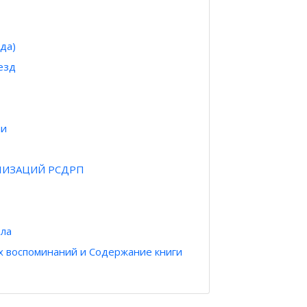
да)
езд
ии
НИЗАЦИЙ РСДРП
ела
х воспоминаний и Содержание книги