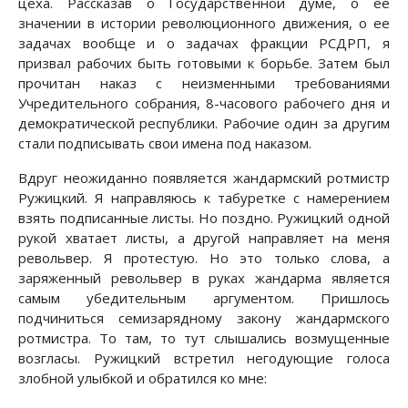
цеха. Рассказав о Государственной думе, о ее
значении в истории революционного движения, о ее
задачах вообще и о задачах фракции РСДРП, я
призвал рабочих быть готовыми к борьбе. Затем был
прочитан наказ с неизменными требованиями
Учредительного собрания, 8-часового рабочего дня и
демократической республики. Рабочие один за другим
стали подписывать свои имена под наказом.
Вдруг неожиданно появляется жандармский ротмистр
Ружицкий. Я направляюсь к табуретке с намерением
взять подписанные листы. Но поздно. Ружицкий одной
рукой хватает листы, а другой направляет на меня
револьвер. Я протестую. Но это только слова, а
заряженный револьвер в руках жандарма является
самым убедительным аргументом. Пришлось
подчиниться семизарядному закону жандармского
ротмистра. То там, то тут слышались возмущенные
возгласы. Ружицкий встретил негодующие голоса
злобной улыбкой и обратился ко мне: