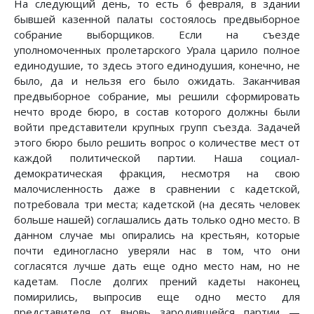
На следующий день, то есть 6 февраля, в здании
бывшей казенной палаты состоялось предвыборное
собрание выборщиков. Если на съезде
уполномоченных пролетарского Урала царило полное
единодушие, то здесь этого единодушия, конечно, не
было, да и нельзя его было ожидать. Заканчивая
предвыборное собрание, мы решили сформировать
нечто вроде бюро, в состав которого должны были
войти представители крупных групп съезда. Задачей
этого бюро было решить вопрос о количестве мест от
каждой политической партии. Наша социал-
демократическая фракция, несмотря на свою
малочисленность даже в сравнении с кадетской,
потребовала три места; кадетской (на десять человек
больше нашей) соглашались дать только одно место. В
данном случае мы опирались на крестьян, которые
почти единогласно уверяли нас в том, что они
согласятся лучше дать еще одно место нам, но не
кадетам. После долгих прений кадеты наконец
помирились, выпросив еще одно место для
представителя от вновь зародившейся партии —