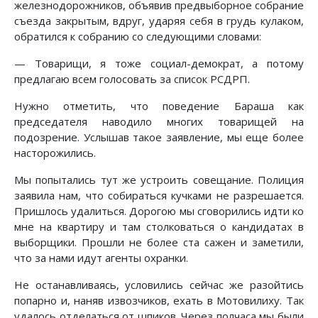
железнодорожников, объявив предвыборное собрание
съезда закрытым, вдруг, ударяя себя в грудь кулаком,
обратился к собранию со следующими словами:
— Товарищи, я тоже социал-демократ, а потому
предлагаю всем голосовать за список РСДРП.
Нужно отметить, что поведение Бараша как
председателя наводило многих товарищей на
подозрение. Услышав такое заявление, мы еще более
насторожились.
Мы попытались тут же устроить совещание. Полиция
заявила нам, что собираться кучками не разрешается.
Пришлось удалиться. Дорогою мы сговорились идти ко
мне на квартиру и там столковаться о кандидатах в
выборщики. Прошли не более ста сажен и заметили,
что за нами идут агенты охранки.
Не останавливаясь, условились сейчас же разойтись
попарно и, наняв извозчиков, ехать в Мотовилиху. Так
удалось отделаться от шпиков. Через полчаса мы были