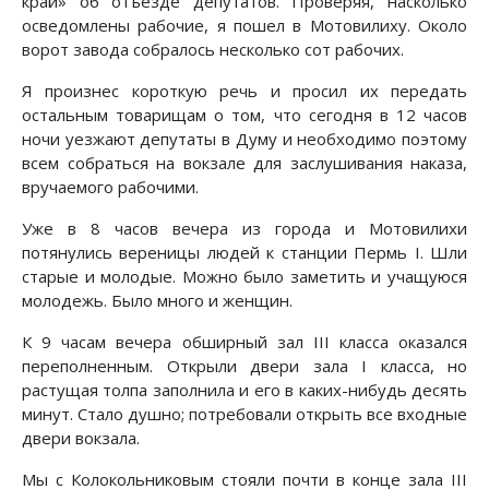
край» об отъезде депутатов. Проверяя, насколько
осведомлены рабочие, я пошел в Мотовилиху. Около
ворот завода собралось несколько сот рабочих.
Я произнес короткую речь и просил их передать
остальным товарищам о том, что сегодня в 12 часов
ночи уезжают депутаты в Думу и необходимо поэтому
всем собраться на вокзале для заслушивания наказа,
вручаемого рабочими.
Уже в 8 часов вечера из города и Мотовилихи
потянулись вереницы людей к станции Пермь I. Шли
старые и молодые. Можно было заметить и учащуюся
молодежь. Было много и женщин.
К 9 часам вечера обширный зал III класса оказался
переполненным. Открыли двери зала I класса, но
растущая толпа заполнила и его в каких-нибудь десять
минут. Стало душно; потребовали открыть все входные
двери вокзала.
Мы с Колокольниковым стояли почти в конце зала III