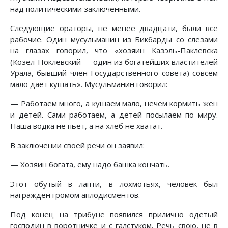
над политическими заключенными.
Следующие ораторы, не менее двадцати, были все
рабочие. Один мусульманин из Бикбарды со слезами
на глазах говорил, что «хозяин Казэль-Паклевска
(Козел-Поклевский — один из богатейших властителей
Урала, бывший член Государственного совета) совсем
мало дает кушать». Мусульманин говорил:
— Работаем много, а кушаем мало, нечем кормить жен
и детей. Сами работаем, а детей посылаем по миру.
Наша водка не пьет, а на хлеб не хватат.
В заключении своей речи он заявил:
— Хозяин богата, ему надо башка кончать.
Этот обутый в лапти, в лохмотьях, человек был
награжден громом аплодисментов.
Под конец на трибуне появился прилично одетый
господин в воротничке и с галстуком. Речь свою, не в