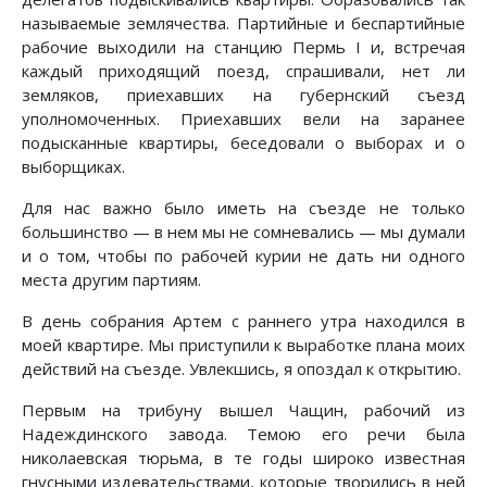
называемые землячества. Партийные и беспартийные
рабочие выходили на станцию Пермь I и, встречая
каждый приходящий поезд, спрашивали, нет ли
земляков, приехавших на губернский съезд
уполномоченных. Приехавших вели на заранее
подысканные квартиры, беседовали о выборах и о
выборщиках.
Для нас важно было иметь на съезде не только
большинство — в нем мы не сомневались — мы думали
и о том, чтобы по рабочей курии не дать ни одного
места другим партиям.
В день собрания Артем с раннего утра находился в
моей квартире. Мы приступили к выработке плана моих
действий на съезде. Увлекшись, я опоздал к открытию.
Первым на трибуну вышел Чащин, рабочий из
Надеждинского завода. Темою его речи была
николаевская тюрьма, в те годы широко известная
гнусными издевательствами, которые творились в ней