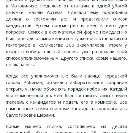
в Мотовилихе. Недалеко от станции, в одной убогой
лачужке, нашли Артема. Сделали ему подробный
доклад о состоянии дел и представили список
кандидатов. Артем просмотрел и внес в него две
поправки. Список в окончательной форме немедленно
был сдан для размножения и в ту же ночь отпечатан на
гектографе в количестве 300 экземпляров. Утром у
входа в избирательный зал мы уже раздавали свой
список уполномоченным. Другого списка, кроме нашего,
не оказалось.
Когда все уполномоченные были налицо, городской
голова Рябинин, объявляя избирательное собрание
открытым, начал объяснять порядок избрания. Каждый
уполномоченный должен был составить список имен
желаемых кандидатов и подать его в комиссию. Все
намеченные этими списками кандидаты подвергались
баллотировке шарами.
Кроме нашего списка, состоявшего из десяти
товарищей, было намечено еще 25 кандидатов.