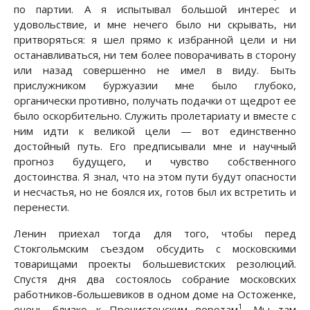
по партии. А я испытывал большой интерес и
удовольствие, и мне нечего было ни скрывать, ни
притворяться: я шел прямо к избранной цели и ни
останавливаться, ни тем более поворачивать в сторону
или назад совершенно не имел в виду. Быть
прислужником буржуазии мне было глубоко,
органически противно, получать подачки от щедрот ее
было оскорбительно. Служить пролетариату и вместе с
ним идти к великой цели — вот единственно
достойный путь. Его предписывали мне и научный
прогноз будущего, и чувство собственного
достоинства. Я знал, что на этом пути будут опасности
и несчастья, но не боялся их, готов был их встретить и
перенести.
Ленин приехал тогда для того, чтобы перед
Стокгольмским съездом обсудить с московскими
товарищами проекты большевистских резолюций.
Спустя дня два состоялось собрание московских
работников-большевиков в одном доме на Остоженке,
1
очень близко к Пречистенским воротам
. Мы там