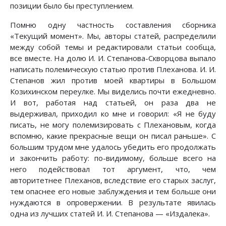
позиции было бы преступлением.
Помню одну частность составления сборника
«Текущий момент». Мы, авторы статей, распределили
между собой темы и редактировали статьи сообща,
все вместе. На долю И. И. Степанова-Скворцова выпало
написать полемическую статью против Плеханова. И. И.
Степанов жил против моей квартиры в Большом
Козихинском переулке. Мы виделись почти ежедневно.
И вот, работая над статьей, он раза два не
выдерживал, приходил ко мне и говорил: «Я не буду
писать, не могу полемизировать с Плехановым, когда
вспомню, какие прекрасные вещи он писал раньше». С
большим трудом мне удалось убедить его продолжать
и закончить работу: по-видимому, больше всего на
него подействовал тот аргумент, что, чем
авторитетнее Плеханов, вследствие его старых заслуг,
тем опаснее его новые заблуждения и тем больше они
нуждаются в опровержении. В результате явилась
одна из лучших статей И. И. Степанова — «Издалека».