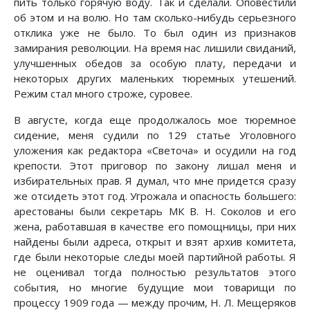
пить только горячую воду. Так и сделали. Оповестили
об этом и на волю. Но там сколько-нибудь серьезного
отклика уже не было. То был один из признаков
замирания революции. На время нас лишили свиданий,
улучшенных обедов за особую плату, передачи и
некоторых других маленьких тюремных утешений.
Режим стал много строже, суровее.
В августе, когда еще продолжалось мое тюремное
сидение, меня судили по 129 статье Уголовного
уложения как редактора «Светоча» и осудили на год
крепости. Этот приговор по закону лишал меня и
избирательных прав. Я думал, что мне придется сразу
же отсидеть этот год. Угрожала и опасность большего:
арестованы были секретарь МК В. Н. Соколов и его
жена, работавшая в качестве его помощницы, при них
найдены были адреса, открыт и взят архив комитета,
где были некоторые следы моей партийной работы. Я
не оценивал тогда полностью результатов этого
события, но многие будущие мои товарищи по
процессу 1909 года — между прочим, Н. Л. Мещеряков