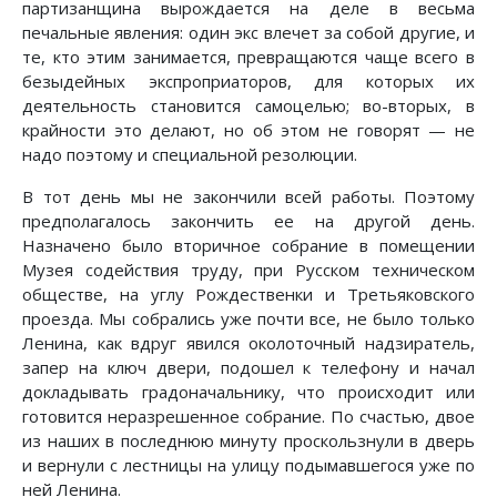
партизанщина вырождается на деле в весьма
печальные явления: один экс влечет за собой другие, и
те, кто этим занимается, превращаются чаще всего в
безыдейных экспроприаторов, для которых их
деятельность становится самоцелью; во-вторых, в
крайности это делают, но об этом не говорят — не
надо поэтому и специальной резолюции.
В тот день мы не закончили всей работы. Поэтому
предполагалось закончить ее на другой день.
Назначено было вторичное собрание в помещении
Музея содействия труду, при Русском техническом
обществе, на углу Рождественки и Третьяковского
проезда. Мы собрались уже почти все, не было только
Ленина, как вдруг явился околоточный надзиратель,
запер на ключ двери, подошел к телефону и начал
докладывать градоначальнику, что происходит или
готовится неразрешенное собрание. По счастью, двое
из наших в последнюю минуту проскользнули в дверь
и вернули с лестницы на улицу подымавшегося уже по
ней Ленина.