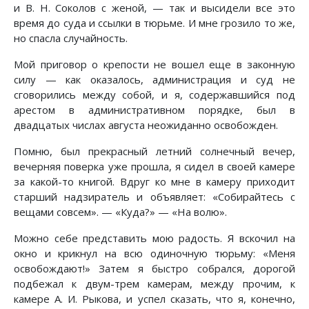
и В. Н. Соколов с женой, — так и высидели все это
время до суда и ссылки в тюрьме. И мне грозило то же,
но спасла случайность.
Мой приговор о крепости не вошел еще в законную
силу — как оказалось, администрация и суд не
сговорились между собой, и я, содержавшийся под
арестом в административном порядке, был в
двадцатых числах августа неожиданно освобожден.
Помню, был прекрасный летний солнечный вечер,
вечерняя поверка уже прошла, я сидел в своей камере
за какой-то книгой. Вдруг ко мне в камеру приходит
старший надзиратель и объявляет: «Собирайтесь с
вещами совсем». — «Куда?» — «На волю».
Можно себе представить мою радость. Я вскочил на
окно и крикнул на всю одиночную тюрьму: «Меня
освобождают!» Затем я быстро собрался, дорогой
подбежал к двум-трем камерам, между прочим, к
камере А. И. Рыкова, и успел сказать, что я, конечно,