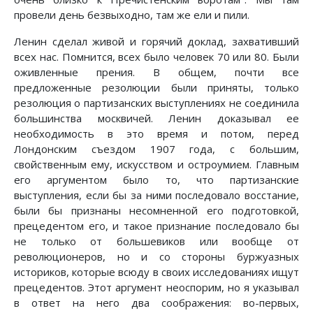
провели день безвыходно, там же ели и пили.
Ленин сделал живой и горячий доклад, захвативший
всех нас. Помнится, всех было человек 70 или 80. Были
оживленные прения. В общем, почти все
предложенные резолюции были приняты, только
резолюция о партизанских выступлениях не соединила
большинства москвичей. Ленин доказывал ее
необходимость в это время и потом, перед
Лондонским съездом 1907 года, с большим,
свойственным ему, искусством и остроумием. Главным
его аргументом было то, что партизанские
выступления, если бы за ними последовало восстание,
были бы признаны несомненной его подготовкой,
прецедентом его, и такое признание последовало бы
не только от большевиков или вообще от
революционеров, но и со стороны буржуазных
историков, которые всюду в своих исследованиях ищут
прецедентов. Этот аргумент неоспорим, но я указывал
в ответ на него два соображения: во-первых,