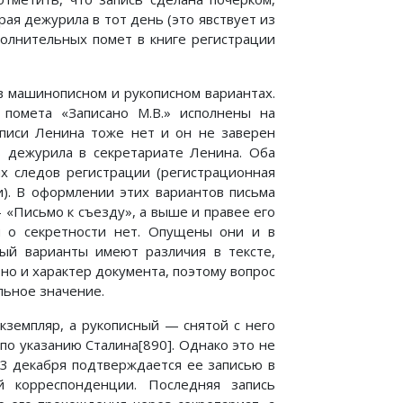
ая дежурила в тот день (это явствует из
полнительных помет в книге регистрации
в машинописном и рукописном вариантах.
помета «Записано М.В.» исполнены на
дписи Ленина тоже нет и он не заверен
нь дежурила в секретариате Ленина. Оба
их следов регистрации (регистрационная
). В оформлении этих вариантов письма
 «Письмо к съезду», а выше и правее его
ы о секретности нет. Опущены они и в
ный варианты имеют различия в тексте,
но и характер документа, поэтому вопрос
льное значение.
кземпляр, а рукописный — снятой с него
по указанию Сталина[890]. Однако это не
23 декабря подтверждается ее записью в
 корреспонденции. Последняя запись