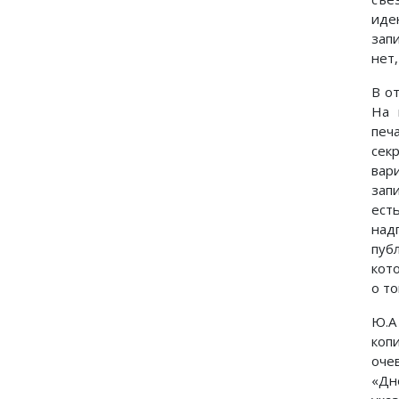
иде
зап
нет
В о
На 
печ
сек
вар
зап
ест
над
пуб
кот
о т
Ю.А
коп
оче
«Дн