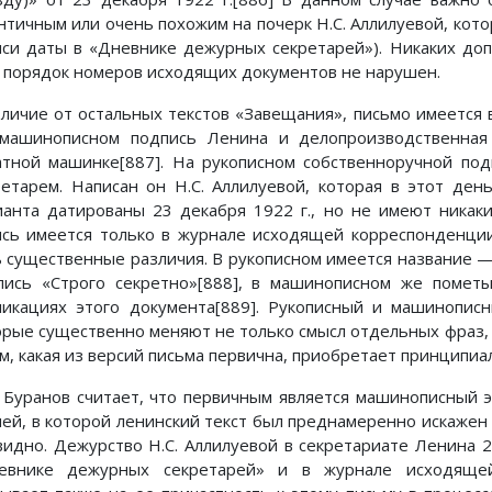
нтичным или очень похожим на почерк Н.С. Аллилуевой, котор
иси даты в «Дневнике дежурных секретарей»). Никаких до
, порядок номеров исходящих документов не нарушен.
тличие от остальных текстов «Завещания», письмо имеется 
машинописном подпись Ленина и делопроизводственная 
атной машинке[887]. На рукописном собственноручной по
ретарем. Написан он Н.С. Аллилуевой, которая в этот де
ианта датированы 23 декабря 1922 г., но не имеют никак
ись имеется только в журнале исходящей корреспонденции
ь существенные различия. В рукописном имеется название —
пись «Строго секретно»[888], в машинописном же помет
ликациях этого документа[889]. Рукописный и машинопис
орые существенно меняют не только смысл отдельных фраз, 
ом, какая из версий письма первична, приобретает принципиа
 Буранов считает, что первичным является машинописный э
ией, в которой ленинский текст был преднамеренно искажен 
видно. Дежурство Н.С. Аллилуевой в секретариате Ленина 
евнике дежурных секретарей» и в журнале исходящей