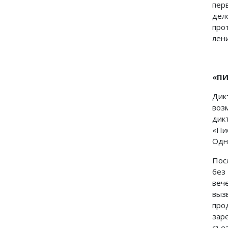
пер
дел
про
лен
«ПИ
Дик
воз
дик
«Пи
Одн
Пос
без
веч
выз
про
зар
съе