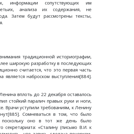
ых, информации сопутствующих им
ретьих, анализа их содержания, не
ода. Затем будут рассмотрены тексты,
я.
 внимания традиционной историографии,
более широкую разработку в последующих
иционно считается, что это первая часть
на является наброском выступления[884].
Ленина вплоть до 22 декабря оставалось
пил стойкий паралич правых руки и ноги,
е. Врачи уступили требованиям, к Ленину
нут[885]. Сомневаться в том, что было
, поскольку оно в тот же день было
 секретариата: «Сталину (письмо В.И. к
отметить, что запись сделана почерком,