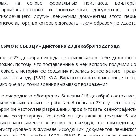
вых, на основе формальных признаков, во-втор
опроизводственных и политических документов, в-т
тиворечащего другим ленинским документам этого пери
инское авторство которых доказать таким образом не удаетс
СЬМО К СЪЕЗДУ» Диктовка 23 декабря 1922 года
товка 23 декабря никогда не привлекала к себе должного
можно, потому, что поставленные в ней вопросы получили 
товках, а история ее создания казалась яснее ясного. Трад
сьма к съезду»[883]. Ю.А. Буранов высказал мнение, что о
ако обе эти точки зрения вызывают возражения.
ле очередного обострения болезни (16 декабря) состояние 
 изменений. Ленин не работал. В ночь на 23-е у него насту
ером он настоял на разрешении продиктовать стенографистк
вали «секретаршу», которой он диктовал в течение 5 ми
диктовано именно «Письмо к съезду», не приходится
егистрировано в журнале исходящих документов ленинского
зду)» от 23 декабря 1922 г.[886] В данном случае важно 