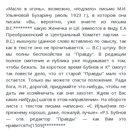
«Масло в огонь», возможно, «подлило» письмо М.И.
Ульяновой Бухарину (июль 1923 г.), в котором она
писала: «Вы, вероятно, уже знаете из письма
B.C.******** какую Женечка и ЦК (имеются в виду Е.А
Преображенский и Центральный Комитет партии. —
B.C.)
выкинули
(данное слово вставлено по смыслу, так
как в тексте оно не прочитывается. — B.C.) штуку. Все
мы полны беспокойства за "Правду". В редакции
полное смятение и публика уже подумывает о том,
о
чтобы бежать. За короткое время Бубнов и К
смогут
так повести дело, что от старой "Правды" мало что
остается. Только вы можете спасти положение. Ради
бога, Н.И., дорогой, придумайте что-нибудь, чтобы не
дать им хозяйничать как они захотят. Ждем от Вас
каких-ниб[удь] шагов в этом направлении». На обороте
листа с текстом письма написано: «С И[льи]чем по-
прежнему хорошо, даже, пожалуй, лучше». «P.S. Бубнов
— отв. редактор "Правды" — как Вам это
нравится?!»[1509]*********