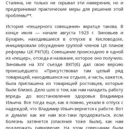
Сталина, не только не скрывал эти намерения, но и
предпринимал практические меры для решения этой
проблемы**.
История «пещерного совещания» вкратце такова. В
конце июля — начале августа 1923 г. Зиновьев и
Бухарин, находившиеся в отпуске в Кисловодске,
инициировали обсуждение группой членов ЦК планов
реформы ЦК РКП(б). Совещание происходило в одной
из «пещер», отсюда и название, которое оно получило.
Зиновьев на XIV съезде ВКП(б) дал свою версию
происшедшего. «Присутствовал там целый ряд
товарищей, находившихся на отдыхе, а часть, кажется,
была приглашена из товарищей ростовцев, которые
были близко. Дело шло о том, как нам наладить работу
впредь до восстановления здоровья Владимира
Ильича. Все тогда еще, как я помню, уехали в отпуск с
надеждой, что Владимир Ильич вернется к работе. Вот
и думали: как же нам все-таки продержаться, если
болезнь затянется (опасения тоже были), как нам
поддержать равновесие. На этом совещании были