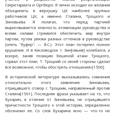
Секретариата и Оргбюро. Я лично исходил из желания
объединить в верхушку ЦК наиболее крупных
работников ЦК, а именно Сталина, Троцкого и
Зиновьева. Я полагал, что перед партией
вырисовывается опасность атомизации руководства и
всеми силами стремился обеспечить мир внутри
партии, путем увязки разных оттенков в руководстве
(опять "буфер". — B.C.). Этот план потерпел полное
крушение. И в Кисловодске т. Зин[овьев] колебался, а
вскоре, заняв позицию бешеной атаки Троцкого,
сорвал этот план. Т. Троцкий со своей стороны сделал
все возможное, чтобы обострить отношения»[1500].
В исторической литературе высказывались сомнения
относительно этого заявления Зиновьева,
отрицавшего сговор с Троцким, направленный против
Сталина[1501]. Последняя фраза указывает на то, что
Бухарин, в отличие от Зиновьева, не отрицавшего
причастности Троцкого к этой истории, определенно
обозначил ее. Со слов Бухарина ясно — что-то не