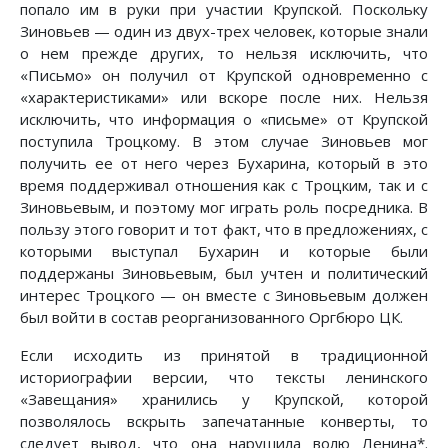
попало им в руки при участии Крупской. Поскольку
Зиновьев — один из двух-трех человек, которые знали
о нем прежде других, то нельзя исключить, что
«Письмо» он получил от Крупской одновременно с
«характеристиками» или вскоре после них. Нельзя
исключить, что информация о «письме» от Крупской
поступила Троцкому. В этом случае Зиновьев мог
получить ее от него через Бухарина, который в это
время поддерживал отношения как с Троцким, так и с
Зиновьевым, и поэтому мог играть роль посредника. В
пользу этого говорит и тот факт, что в предложениях, с
которыми выступал Бухарин и которые были
поддержаны Зиновьевым, был учтен и политический
интерес Троцкого — он вместе с Зиновьевым должен
был войти в состав реорганизованного Оргбюро ЦК.
Если исходить из принятой в традиционной
историографии версии, что тексты ленинского
«Завещания» хранились у Крупской, которой
позволялось вскрыть запечатанные конверты, то
следует вывод, что она нарушила волю Ленина*.