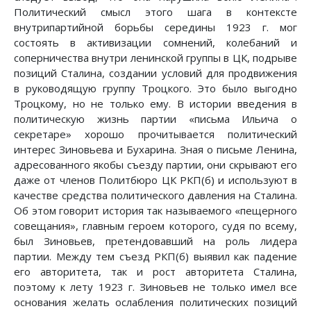
Политический смысл этого шага в контексте
внутрипартийной борьбы середины 1923 г. мог
состоять в активизации сомнений, колебаний и
соперничества внутри ленинской группы в ЦК, подрыве
позиций Сталина, создании условий для продвижения
в руководящую группу Троцкого. Это было выгодно
Троцкому, но не только ему. В истории введения в
политическую жизнь партии «письма Ильича о
секретаре» хорошо прочитывается политический
интерес Зиновьева и Бухарина. Зная о письме Ленина,
адресованного якобы съезду партии, они скрывают его
даже от членов Политбюро ЦК РКП(б) и используют в
качестве средства политического давления на Сталина.
Об этом говорит история так называемого «пещерного
совещания», главным героем которого, судя по всему,
был Зиновьев, претендовавший на роль лидера
партии. Между тем съезд РКП(б) выявил как падение
его авторитета, так и рост авторитета Сталина,
поэтому к лету 1923 г. Зиновьев не только имел все
основания желать ослабления политических позиций