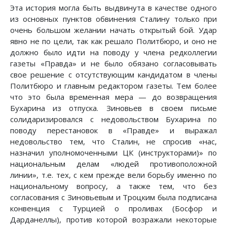
Эта история могла быть выдвинута в качестве одного
из основных пунктов обвинения Сталину только при
очень большом желании начать открытый бой. Удар
явно не по цели, так как решало Политбюро, и оно не
должно было идти на поводу у члена редколлегии
газеты «Правда» и не было обязано согласовывать
свое решение с отсутствующим кандидатом в члены
Политбюро и главным редактором газеты. Тем более
что это была временная мера — до возвращения
Бухарина из отпуска. Зиновьев в своем письме
солидаризировался с недовольством Бухарина по
поводу перестановок в «Правде» и выражал
недовольство тем, что Сталин, не спросив «нас,
назначил уполномоченными ЦК (инструкторами)» по
национальным делам «людей противоположной
линии», т.е. тех, с кем прежде вели борьбу именно по
национальному вопросу, а также тем, что без
согласования с Зиновьевым и Троцким была подписана
конвенция с Турцией о проливах (Босфор и
Дарданеллы), против которой возражали некоторые