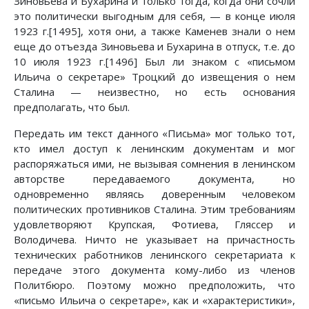
Зиновьева и Бухарина и только тогда, когда они сочли
это политически выгодным для себя, — в конце июля
1923 г.[1495], хотя они, а также Каменев знали о нем
еще до отъезда Зиновьева и Бухарина в отпуск, т.е. до
10 июля 1923 г.[1496] Был ли знаком с «письмом
Ильича о секретаре» Троцкий до извещения о нем
Сталина — неизвестно, но есть основания
предполагать, что был.
Передать им текст данного «Письма» мог только тот,
кто имел доступ к ленинским документам и мог
распоряжаться ими, не вызывая сомнения в ленинском
авторстве передаваемого документа, но
одновременно являясь доверенным человеком
политических противников Сталина. Этим требованиям
удовлетворяют Крупская, Фотиева, Гляссер и
Володичева. Ничто не указывает на причастность
технических работников ленинского секретариата к
передаче этого документа кому-либо из членов
Политбюро. Поэтому можно предположить, что
«письмо Ильича о секретаре», как и «характеристики»,