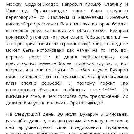
Москву Орджоникидзе направил письмо Сталину и
Каменеву. Орджоникидзе также было поручено
переговорить со Сталиным и Каменевым. Зиновьев
писал: «Серго расскажет Вам о мыслях, которые бродят
в головах двух кисловодских обывателей». Бухарин
припиской уточнил: «относительно "обывательства" —
это Григорий только из скромности»[1506]. Последнее
может быть истолковано как намек на то, что, во-
первых, дело не в двоих «обывателях», они
представляют мнение более широких кругов, и, во-
вторых, что они не шутят. В любом случае Бухарин
ориентировал Сталина в том смысле, что предлагаемый
план вполне серьезен, и поэтому просит «по
возможности быстро» сообщить ответ******. Из
письма не ясно, в чем состояла суть предложений. Их
должен был устно изложить Орджоникидзе.
На следующий день, 30 июля, Бухарин и Зиновьев,
каждый отдельно, послали письма Каменеву, в которых
они аргументируют свои предложения. Бухарина,
оказывается, возмутило то, что Политбюро отстранило