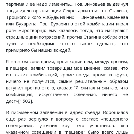
терпима и ее надо изменить... Тов. Зиновьев выдвинул
тогда идею организации Секретариата из т.т. Сталина,
Троцкого и кого-нибудь из них — Зиновьева, Каменева
или Бухарина. Тов. Бухарин в этой комбинации играл
роль миротворца: ему казалось тогда, что наступают
страшные дни потрясений, против Сталина собираются
тучи и необходимо что-то такое сделать, что
примирило бы наших вождей.
Я на этом совещании, происходившем, между прочим,
в пещере, заявил товарищам мое мнение, сказав, что
из этаких комбинаций, кроме вреда, кроме конфуза,
ничего не получится, самым решительным образом
вступил против этого, сказав: "Я считал и считаю, что
комбинация, искусственно склеенная, ничего не
даст»[1502].
В письменном заявлении в адрес съезда Ворошилов
еще раз вернулся к вопросу о составе «пещерного
совещания», уточнил круг его участников: «на
указанном совещании в "пещере" было всего лишь