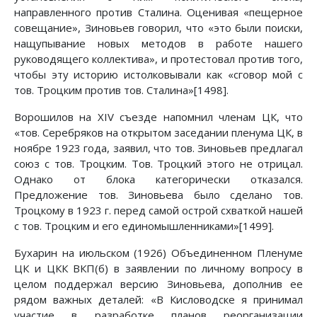
направленного против Сталина. Оценивая «пещерное
совещание», Зиновьев говорил, что «это были поиски,
нащупывание новых методов в работе нашего
руководящего коллектива», и протестовал против того,
чтобы эту историю истолковывали как «сговор мой с
тов. Троцким против тов. Сталина»[1498].
Ворошилов на XIV съезде напомнил членам ЦК, что
«тов. Серебряков на открытом заседании пленума ЦК, в
ноябре 1923 года, заявил, что тов. Зиновьев предлагал
союз с тов. Троцким. Тов. Троцкий этого не отрицал.
Однако от блока категорически отказался.
Предложение тов. Зиновьева было сделано тов.
Троцкому в 1923 г. перед самой острой схваткой нашей
с тов. Троцким и его единомышленниками»[1499].
Бухарин на июльском (1926) Объединенном Пленуме
ЦК и ЦКК ВКП(б) в заявлении по личному вопросу в
целом поддержал версию Зиновьева, дополнив ее
рядом важных деталей: «В Кисловодске я принимал
участие в разработке планов реорганизации