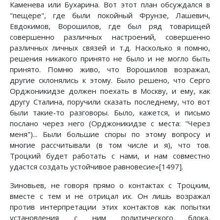
Каменева или Бухарина. Вот этот план обсуждался в
"пещере", где были покойный Фрунзе, Лашевич,
Евдокимов, Ворошилов, где был ряд товарищей
совершенно различных настроений, совершенно
различных личных связей и т.д. Насколько я помню,
решения никакого принято не было и не могло быть
принято. Помню живо, что Ворошилов возражал,
другие склонялись к этому. Было решено, что Серго
Орджоникидзе должен поехать в Москву, и ему, как
другу Сталина, поручили сказать последнему, что вот
были такие-то разговоры. Было, кажется, и письмо
послано через него (Орджоникидзе с места: "Через
меня")... Были большие споры по этому вопросу и
многие рассчитывали (в том числе и я), что тов.
Троцкий будет работать с нами, и нам совместно
удастся создать устойчивое равновесие»[1497].
Зиновьев, не говоря прямо о контактах с Троцким,
вместе с тем и не отрицал их. Он лишь возражал
против интерпретации этих контактов как попытки
установления с ним политического блока,