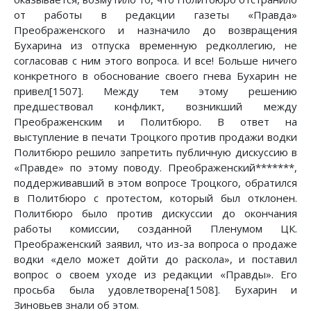
от работы в редакции газеты «Правда»
Преображенского и назначило до возвращения
Бухарина из отпуска временную редколлегию, не
согласовав с ним этого вопроса. И все! Больше ничего
конкретного в обоснование своего гнева Бухарин не
привел[1507]. Между тем этому решению
предшествовал конфликт, возникший между
Преображенским и Политбюро. В ответ на
выступление в печати Троцкого против продажи водки
Политбюро решило запретить публичную дискуссию в
«Правде» по этому поводу. Преображенский*******,
поддерживавший в этом вопросе Троцкого, обратился
в Политбюро с протестом, который был отклонен.
Политбюро было против дискуссии до окончания
работы комиссии, созданной Пленумом ЦК.
Преображенский заявил, что из-за вопроса о продаже
водки «дело может дойти до раскола», и поставил
вопрос о своем уходе из редакции «Правды». Его
просьба была удовлетворена[1508]. Бухарин и
Зиновьев знали об этом.