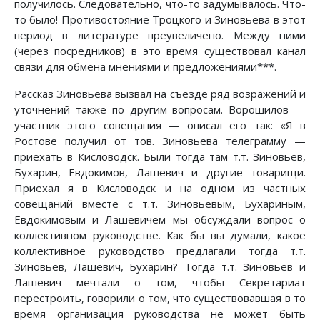
получилось. Следовательно, что-то задумывалось. Что-
то было! Противостояние Троцкого и Зиновьева в этот
период в литературе преувеличено. Между ними
(через посредников) в это время существовал канал
связи для обмена мнениями и предложениями***.
Рассказ Зиновьева вызвал на съезде ряд возражений и
уточнений также по другим вопросам. Ворошилов —
участник этого совещания — описал его так: «Я в
Ростове получил от тов. Зиновьева телеграмму —
приехать в Кисловодск. Были тогда там т.т. Зиновьев,
Бухарин, Евдокимов, Лашевич и другие товарищи.
Приехал я в Кисловодск и на одном из частных
совещаний вместе с т.т. Зиновьевым, Бухариным,
Евдокимовым и Лашевичем мы обсуждали вопрос о
коллективном руководстве. Как бы вы думали, какое
коллективное руководство предлагали тогда т.т.
Зиновьев, Лашевич, Бухарин? Тогда т.т. Зиновьев и
Лашевич мечтали о том, чтобы Секретариат
перестроить, говорили о том, что существовавшая в то
время организация руководства не может быть