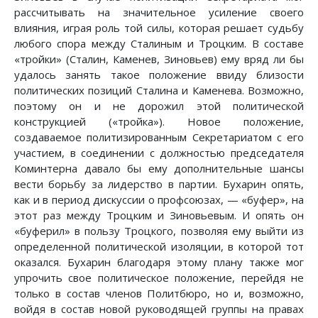
рассчитывать на значительное усиление своего
влияния, играя роль той силы, которая решает судьбу
любого спора между Сталиным и Троцким. В составе
«тройки» (Сталин, Каменев, Зиновьев) ему вряд ли бы
удалось занять такое положение ввиду близости
политических позиций Сталина и Каменева. Возможно,
поэтому он и не дорожил этой политической
конструкцией («тройка»). Новое положение,
создаваемое политизированным Секретариатом с его
участием, в соединении с должностью председателя
Коминтерна давало бы ему дополнительные шансы
вести борьбу за лидерство в партии. Бухарин опять,
как и в период дискуссии о профсоюзах, — «буфер», на
этот раз между Троцким и Зиновьевым. И опять он
«буферил» в пользу Троцкого, позволяя ему выйти из
определенной политической изоляции, в которой тот
оказался. Бухарин благодаря этому плану также мог
упрочить свое политическое положение, перейдя не
только в состав членов Политбюро, но и, возможно,
войдя в состав новой руководящей группы на правах