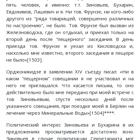
пять человек, а именно: т.т. Зиновьев, Бухарин,
Евдокимов, Лашевич и я. Ни тов. Фрунзе, ни кого-либо
другого из "ряда товарищей, совершенно различных
по настроению", не было. Тов. Фрунзе был вызван из
Железноводска, где он отдыхал, и приехал только на
второй день после "пещерного" заседания. В день
приезда тов. Фрунзе я уехал из Кисловодска и,
насколько мне известно, второго заседания в пещере
не было»[1503].
Орджоникидзе в заявлении XIV съезду писал: «Ни в
каком "пещерном" совещании я не участвовал и на
него не приглашался. Что касается письма, то оно
действительно было мне передано при моей встрече с
тов. Зиновьевым, спустя несколько дней после
указанного совещания, при поездке моей в Берлин на
лечение через Минеральные Воды»[1504]****.
Политический интерес Зиновьева и Бухарина в их
предложениях просматривается достаточно ясно.
Зиновьев в случае политизации Секретариата мог