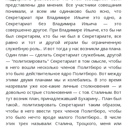
представлены два мнения. Все участники совещания
понимали, и всем им одинаково было ясно, что
Секретариат при Владимире Ильиче это одно, а
Секретариат без Владимира Ильича — это
совершенно другое. При Владимире Ильиче, кто бы ни
был секретарем, кто бы ни был в Секретариате, все
равно и тот и другой играли бы ограниченную
служебную роль... И вот тогда у нас возникли два плана.
Один план — сделать Секретариат служебным, другой
— "политизировать" Секретариат в том смысле, чтобы
в него вошли несколько членов Политбюро и чтобы
это было действительное ядро Политбюро. Вот между
этими двумя планами мы и колебались. В это время
назревали уже кое-какие личные столкновения — и
довольно острые столкновения — с тов. Сталиным. Вот
тут возник план, принадлежавший Бухарину... План был
такой... политизировать Секретариат таким образом,
чтобы в него ввести трех членов Политбюро, чтобы
это было нечто вроде малого Политбюро... В числе
этих трех называли: Сталина, Троцкого, меня или