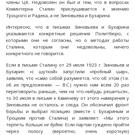
члены ЦК. Недоволен он был и тем, что в вопросах
Коминтерна Сталин прислушивается к мнению
Троцкого и Радека, а не Зиновьева и Бухарина.
Интересно, что в письмах Зиновьева и Бухарина
указываются конкретные решения Политбюро, с
которыми они не согласны, но о методах работы
Сталина, которым они недовольны, ничего
конкретного не говорится.
Если в письме Сталину от 29 июля 1923 г. Зиновьев и
Бухарин «с шуткой» запустили «пробный шар»,
заявляя, что «само собой разумеется, что об этом (т.е.
об их предложении. — B.C.) нужно нам всем 20 раз
переговорить раньше, чем на что-нибудь решиться»,
то 30 июля в письме к Каменеву от этого намерения у
Зиновьева не осталось и следа. Он обозначил фронт
борьбы и выбрал позицию (вместе с Бухариным и
Троцким против Сталина) и заявляет: «Мы этого
терпеть больше
не будем
. Если партии суждено пройти
через полосу (вероятно,
очень
короткую)