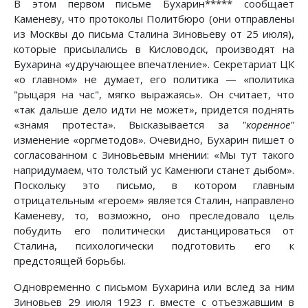
В этом первом письме Бухарин***** сообщает
Каменеву, что протоколы Политбюро (они отправлены
из Москвы до письма Сталина Зиновьеву от 25 июля),
которые присылались в Кисловодск, производят на
Бухарина «удручающее впечатление». Секретариат ЦК
«о главном» не думает, его политика — «политика
"рыцаря на час", мягко выражаясь». Он считает, что
«так дальше дело идти не может», придется поднять
«знамя протеста». Высказывается за
"коренное"
изменение «оргметодов». Очевидно, Бухарин пишет о
согласованном с Зиновьевым мнении: «Мы тут такого
напридумаем, что толстый ус Каменюги станет дыбом».
Поскольку это письмо, в котором главным
отрицательным «героем» является Сталин, направлено
Каменеву, то, возможно, оно преследовало цель
побудить его политически дистанцироваться от
Сталина, психологически подготовить его к
предстоящей борьбы.
Одновременно с письмом Бухарина или вслед за ним
Зиновьев 29 июля 1923 г. вместе с отъезжавшим в