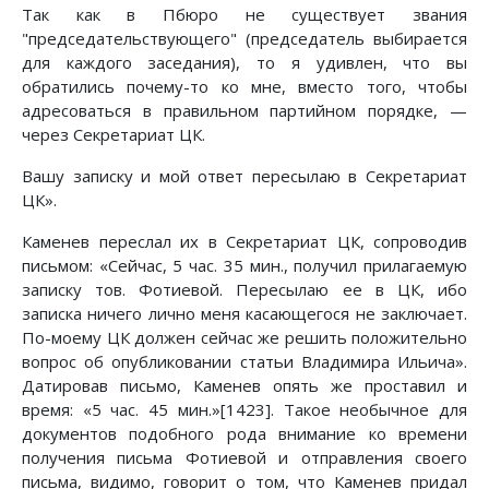
Так как в Пбюро не существует звания
"председательствующего" (председатель выбирается
для каждого заседания), то я удивлен, что вы
обратились почему-то ко мне, вместо того, чтобы
адресоваться в правильном партийном порядке, —
через Секретариат ЦК.
Вашу записку и мой ответ пересылаю в Секретариат
ЦК».
Каменев переслал их в Секретариат ЦК, сопроводив
письмом: «Сейчас, 5 час. 35 мин., получил прилагаемую
записку тов. Фотиевой. Пересылаю ее в ЦК, ибо
записка ничего лично меня касающегося не заключает.
По-моему ЦК должен сейчас же решить положительно
вопрос об опубликовании статьи Владимира Ильича».
Датировав письмо, Каменев опять же проставил и
время: «5 час. 45 мин.»[1423]. Такое необычное для
документов подобного рода внимание ко времени
получения письма Фотиевой и отправления своего
письма, видимо, говорит о том, что Каменев придал