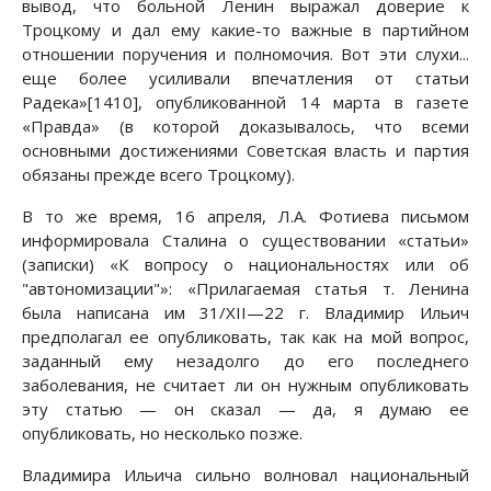
вывод, что больной Ленин выражал доверие к
Троцкому и дал ему какие-то важные в партийном
отношении поручения и полномочия. Вот эти слухи...
еще более усиливали впечатления от статьи
Радека»[1410], опубликованной 14 марта в газете
«Правда» (в которой доказывалось, что всеми
основными достижениями Советская власть и партия
обязаны прежде всего Троцкому).
В то же время, 16 апреля, Л.А. Фотиева письмом
информировала Сталина о существовании «статьи»
(записки) «К вопросу о национальностях или об
"автономизации"»: «Прилагаемая статья т. Ленина
была написана им 31/ХII—22 г. Владимир Ильич
предполагал ее опубликовать, так как на мой вопрос,
заданный ему незадолго до его последнего
заболевания, не считает ли он нужным опубликовать
эту статью — он сказал — да, я думаю ее
опубликовать, но несколько позже.
Владимира Ильича сильно волновал национальный