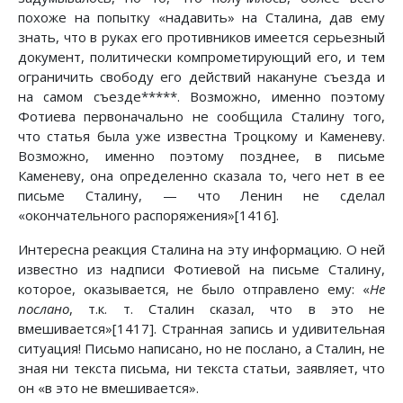
похоже на попытку «надавить» на Сталина, дав ему
знать, что в руках его противников имеется серьезный
документ, политически компрометирующий его, и тем
ограничить свободу его действий накануне съезда и
на самом съезде*****. Возможно, именно поэтому
Фотиева первоначально не сообщила Сталину того,
что статья была уже известна Троцкому и Каменеву.
Возможно, именно поэтому позднее, в письме
Каменеву, она определенно сказала то, чего нет в ее
письме Сталину, — что Ленин не сделал
«окончательного распоряжения»[1416].
Интересна реакция Сталина на эту информацию. О ней
известно из надписи Фотиевой на письме Сталину,
которое, оказывается, не было отправлено ему: «
Не
послано
, т.к. т. Сталин сказал, что в это не
вмешивается»[1417]. Странная запись и удивительная
ситуация! Письмо написано, но не послано, а Сталин, не
зная ни текста письма, ни текста статьи, заявляет, что
он «в это не вмешивается».