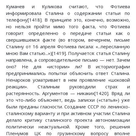
Куманев и Куликова считают, что Фотиева
информировала Сталина о содержании статьи по
телефону[1418]. В принципе это, конечно, возможно,
но нельзя пройти мимо того факта, что Фотиева
говорит определенно о передаче статьи как о
свершившемся факте (во втором, вечернем, письме
Сталину от 16 апреля Фотиева писала: «...пересланную
мною Вам статью...»)[1419]. Получается: статья Сталину
направлена, а сопроводительное письмо — нет. Зачем
оно? Не для «истории» ли? В историографии
предпринимались попытки объяснить ответ Сталина.
Ненароков усматривает в нем проявление «шоковой
реакции». Сталиным руководили страх и
растерянность. Аргументов — никаких[1420]. Вряд ли
это что-либо объясняет, ведь записки («статья») уже
были преданы гласности. Создание СССР по ленинско-
сталинскому варианту и при активном участии Сталина
делало критику сталинского проекта автономизации
политически неактуальной. Кроме того, решения
Пленумов ЦК по грузинскому вопросу вполне