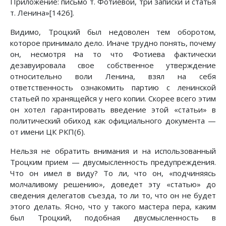
Приложение: письмо т. Фотиевой, три записки и статья
т. Ленина»[1426].
Видимо, Троцкий был недоволен тем оборотом,
которое принимало дело. Иначе трудно понять, почему
он, несмотря на то что Фотиева фактически
дезавуировала свое собственное утверждение
относительно воли Ленина, взял на себя
ответственность ознакомить партию с ленинской
статьей по хранящейся у него копии. Скорее всего этим
он хотел гарантировать введение этой «статьи» в
политический обиход как официального документа —
от имени ЦК РКП(б).
Нельзя не обратить внимания и на использованный
Троцким прием — двусмысленность предупреждения.
Что он имел в виду? То ли, что он, «подчиняясь
молчаливому решению», доведет эту «статью» до
сведения делегатов съезда, то ли то, что он не будет
этого делать. Ясно, что у такого мастера пера, каким
был Троцкий, подобная двусмысленность в