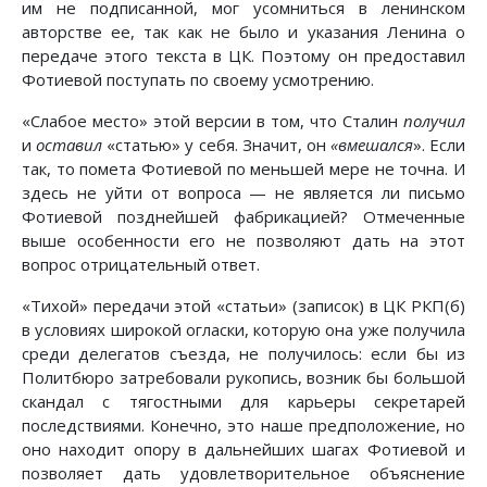
им не подписанной, мог усомниться в ленинском
авторстве ее, так как не было и указания Ленина о
передаче этого текста в ЦК. Поэтому он предоставил
Фотиевой поступать по своему усмотрению.
«Слабое место» этой версии в том, что Сталин
получил
и
оставил
«статью» у себя. Значит, он
«вмешался
». Если
так, то помета Фотиевой по меньшей мере не точна. И
здесь не уйти от вопроса — не является ли письмо
Фотиевой позднейшей фабрикацией? Отмеченные
выше особенности его не позволяют дать на этот
вопрос отрицательный ответ.
«Тихой» передачи этой «статьи» (записок) в ЦК РКП(б)
в условиях широкой огласки, которую она уже получила
среди делегатов съезда, не получилось: если бы из
Политбюро затребовали рукопись, возник бы большой
скандал с тягостными для карьеры секретарей
последствиями. Конечно, это наше предположение, но
оно находит опору в дальнейших шагах Фотиевой и
позволяет дать удовлетворительное объяснение