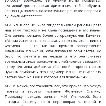
вопроса? Возможно, ее мнение могло показаться
Фотиевой достаточно авторитетным, чтобы побудить
членов ЦК принять положительное решение вопроса о
публикации*********.
М.И. Ульянова не была свидетельницей работы брата
над этим текстом и не была посвящена в его планы.
Она заняла позицию более осторожную, чем Каменев.
«Мария Ильинична высказалась в том смысле, — пишет
Фотиева, — что так как прямого распоряжения
Владимира Ильича об опубликовании этой статьи не
было, то печатать ее нельзя и что она считает
возможным лишь ознакомить с ней членов съезда». К
этому Фотиева добавила: «Со своей стороны считаю
нужным прибавить, что Владимир Ильич не считал эту
статью законченной и готовой для печати»[1425].
Мы не можем восстановить все, что произошло между
первым и вторым письмами Фотиевой Сталину.
Поскольку позиция, занятая М.И. Ульяновой, была
выгодна Сталину, то в переговорах Фотиевой и