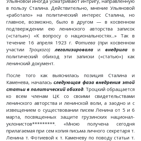
Ульяновой иногда усматривают интригу, направленную
в пользу Сталина. Действительно, мнение Ульяновой
«работало» на политический интерес Сталина, но
главное, возможно, было в другом — в косвенном
подтверждении ею ленинского авторства записок
(«статьи») «К вопросу о национальностях...» Так в
течение 16 апреля 1923 г.
Фотиева
(при косвенном
участии
Троцкого)
легализировала
и
внедрила
в
политический обиход эти записки («статью») как
ленинский документ.
После того как выяснилась позиция Сталина и
Каменева, началась
следующая фаза внедрения этой
статьи в политический обиход
. Троцкий обращается
ко всем членам ЦК со своими свидетельствами
ленинского авторства и ленинской воли, а заодно и с
извещением о существовании писем Ленина от 5 и 6
марта, посвященных защите грузинских национал-
уклонистов*********. «Мною получена сегодня
прилагаемая при сем копия письма личного секретаря т.
Ленина т. Фотиевой к т. Каменеву по поводу статьи т.