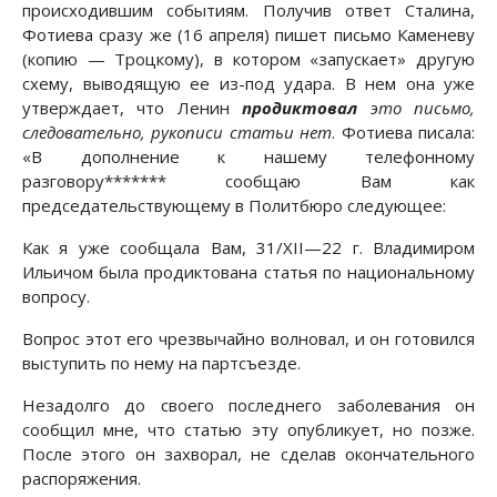
происходившим событиям. Получив ответ Сталина,
Фотиева сразу же (16 апреля) пишет письмо Каменеву
(копию — Троцкому), в котором «запускает» другую
схему, выводящую ее из-под удара. В нем она уже
утверждает, что Ленин
продиктовал
это письмо,
следовательно, рукописи статьи нет
. Фотиева писала:
«В дополнение к нашему телефонному
разговору******* сообщаю Вам как
председательствующему в Политбюро следующее:
Как я уже сообщала Вам, 31/ХII—22 г. Владимиром
Ильичом была продиктована статья по национальному
вопросу.
Вопрос этот его чрезвычайно волновал, и он готовился
выступить по нему на партсъезде.
Незадолго до своего последнего заболевания он
сообщил мне, что статью эту опубликует, но позже.
После этого он захворал, не сделав окончательного
распоряжения.