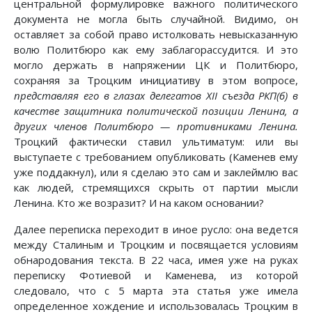
центральной формулировке важного политического
документа не могла быть случайной. Видимо, он
оставляет за собой право истолковать невысказанную
волю Политбюро как ему заблагорассудится. И это
могло держать в напряжении ЦК и Политбюро,
сохраняя за Троцким инициативу в этом вопросе,
представляя его в глазах делегатов XII съезда РКП(б) в
качестве защитника политической позиции Ленина, а
других членов Политбюро — противниками Ленина.
Троцкий фактически ставил ультиматум: или вы
выступаете с требованием опубликовать (Каменев ему
уже поддакнул), или я сделаю это сам и заклеймлю вас
как людей, стремящихся скрыть от партии мысли
Ленина. Кто же возразит? И на каком основании?
Далее переписка переходит в иное русло: она ведется
между Сталиным и Троцким и посвящается условиям
обнародования текста. В 22 часа, имея уже на руках
переписку Фотиевой и Каменева, из которой
следовало, что с 5 марта эта статья уже имела
определенное хождение и использовалась Троцким в