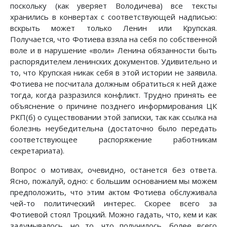
поскольку (как уверяет Володичева) все тексты
хранились в конвертах с соответствующей надписью:
вскрыть может только Ленин или Крупская.
Получается, что Фотиева взяла на себя по собственной
воле и в нарушение «воли» Ленина обязанности быть
распорядителем ленинских документов. Удивительно и
то, что Крупская никак себя в этой истории не заявила.
Фотиева не посчитала должным обратиться к ней даже
тогда, когда разразился конфликт. Трудно принять ее
объяснение о причине позднего информирования ЦК
РКП(б) о существовании этой записки, так как ссылка на
болезнь неубедительна (достаточно было передать
соответствующее распоряжение работникам
секретариата).
Вопрос о мотивах, очевидно, останется без ответа.
Ясно, пожалуй, одно: с большим основанием мы можем
предположить, что этим актом Фотиева обслуживала
чей-то политический интерес. Скорее всего за
Фотиевой стоял Троцкий. Можно гадать, что, кем и как
задумывалось, но то, что получилось, более всего