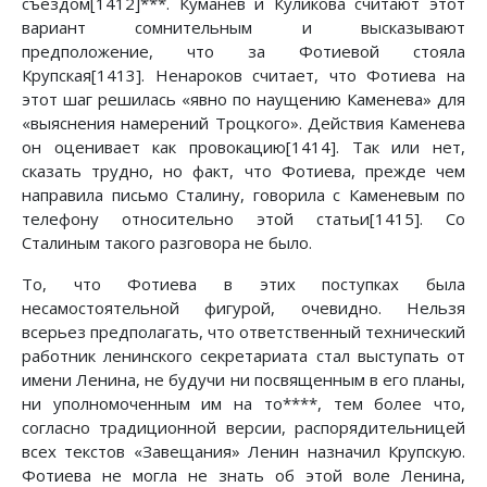
съездом[1412]***. Куманев и Куликова считают этот
вариант сомнительным и высказывают
предположение, что за Фотиевой стояла
Крупская[1413]. Ненароков считает, что Фотиева на
этот шаг решилась «явно по наущению Каменева» для
«выяснения намерений Троцкого». Действия Каменева
он оценивает как провокацию[1414]. Так или нет,
сказать трудно, но факт, что Фотиева, прежде чем
направила письмо Сталину, говорила с Каменевым по
телефону относительно этой статьи[1415]. Со
Сталиным такого разговора не было.
То, что Фотиева в этих поступках была
несамостоятельной фигурой, очевидно. Нельзя
всерьез предполагать, что ответственный технический
работник ленинского секретариата стал выступать от
имени Ленина, не будучи ни посвященным в его планы,
ни уполномоченным им на то****, тем более что,
согласно традиционной версии, распорядительницей
всех текстов «Завещания» Ленин назначил Крупскую.
Фотиева не могла не знать об этой воле Ленина,