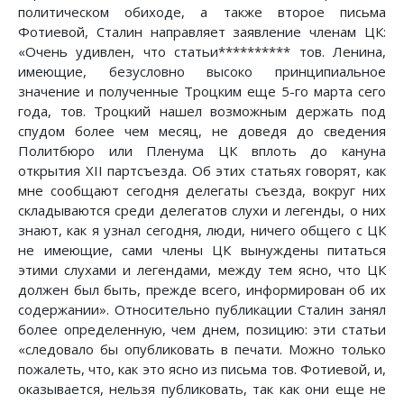
политическом обиходе, а также второе письма
Фотиевой, Сталин направляет заявление членам ЦК:
«Очень удивлен, что статьи********** тов. Ленина,
имеющие, безусловно высоко принципиальное
значение и полученные Троцким еще 5-го марта сего
года, тов. Троцкий нашел возможным держать под
спудом более чем месяц, не доведя до сведения
Политбюро или Пленума ЦК вплоть до кануна
открытия XII партсъезда. Об этих статьях говорят, как
мне сообщают сегодня делегаты съезда, вокруг них
складываются среди делегатов слухи и легенды, о них
знают, как я узнал сегодня, люди, ничего общего с ЦК
не имеющие, сами члены ЦК вынуждены питаться
этими слухами и легендами, между тем ясно, что ЦК
должен был быть, прежде всего, информирован об их
содержании». Относительно публикации Сталин занял
более определенную, чем днем, позицию: эти статьи
«следовало бы опубликовать в печати. Можно только
пожалеть, что, как это ясно из письма тов. Фотиевой, и,
оказывается, нельзя публиковать, так как они еще не