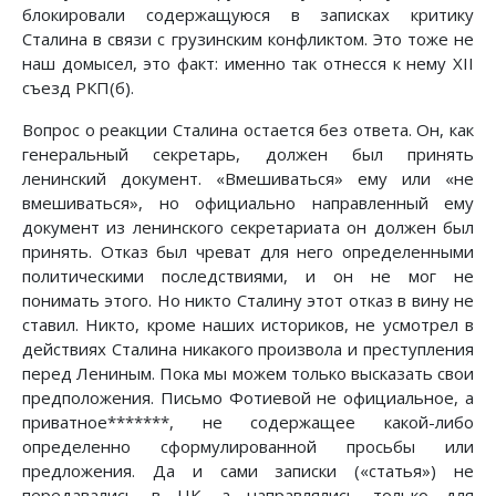
блокировали содержащуюся в записках критику
Сталина в связи с грузинским конфликтом. Это тоже не
наш домысел, это факт: именно так отнесся к нему XII
съезд РКП(б).
Вопрос о реакции Сталина остается без ответа. Он, как
генеральный секретарь, должен был принять
ленинский документ. «Вмешиваться» ему или «не
вмешиваться», но официально направленный ему
документ из ленинского секретариата он должен был
принять. Отказ был чреват для него определенными
политическими последствиями, и он не мог не
понимать этого. Но никто Сталину этот отказ в вину не
ставил. Никто, кроме наших историков, не усмотрел в
действиях Сталина никакого произвола и преступления
перед Лениным. Пока мы можем только высказать свои
предположения. Письмо Фотиевой не официальное, а
приватное*******, не содержащее какой-либо
определенно сформулированной просьбы или
предложения. Да и сами записки («статья») не
передавались в ЦК, а направлялись только для