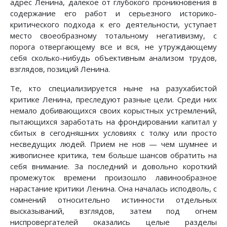
адрес Ленина, далекое от глубокого проникновения в
содержание его работ и серьезного историко-
критического подхода к его деятельности, уступает
место своеобразному тотальному негативизму, с
порога отвергающему все и вся, не утруждающему
себя сколько-нибудь объективным анализом трудов,
взглядов, позиций Ленина.
Те, кто специализируется ныне на разухабистой
критике Ленина, преследуют разные цели. Среди них
немало добивающихся своих корыстных устремлений,
пытающихся заработать на фрондировании капитал у
сбитых в сегодняшних условиях с толку или просто
несведущих людей. Прием не нов — чем шумнее и
живописнее критика, тем больше шансов обратить на
себя внимание. За последний и довольно короткий
промежуток времени произошло лавинообразное
нарастание критики Ленина. Она началась исподволь, с
сомнений относительно истинности отдельных
высказываний, взглядов, затем под огнем
ниспровергателей оказались целые разделы