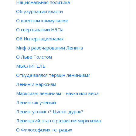
Национальная политика
Об узурпации власти
О военном коммунизме
О свертывании НЭПа
Об Интернационалах
Миф о разочаровании Ленина
О Льве Толстом
МЫСЛИТЕЛЬ
Откуда взялся термин ленинизм?
Ленин и марксизм
Марксизм-ленинизм – наука или вера
Ленин как ученый
Ленин-утопист? Ципко-дурак?
Ленинский этап в развитии марксизма
О Философских тетрадях