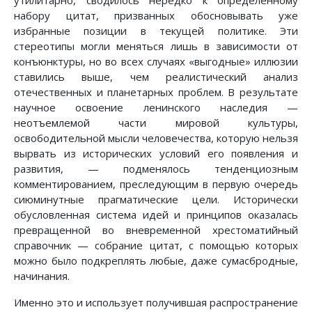
утилитарно, сводилось нередко к определенному
набору цитат, призванных обосновывать уже
избранные позиции в текущей политике. Эти
стереотипы могли меняться лишь в зависимости от
конъюнктуры, но во всех случаях «выгодные» иллюзии
ставились выше, чем реалистический анализ
отечественных и планетарных проблем. В результате
научное освоение ленинского наследия —
неотъемлемой части мировой культуры,
освободительной мысли человечества, которую нельзя
вырвать из исторических условий его появления и
развития, — подменялось тенденциозным
комментированием, преследующим в первую очередь
сиюминутные прагматические цели. Исторически
обусловленная система идей и принципов оказалась
превращенной во вневременной хрестоматийный
справочник — собрание цитат, с помощью которых
можно было подкреплять любые, даже сумасбродные,
начинания.
Именно это и использует получившая распространение