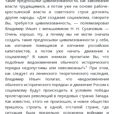
такие предпосылки цивилизованности, как завоевание
власти трудящимися, а потом уже на основе рабоче-
крестьянской власти и советского строя догонять
другие народы. «Для создания социализма, говорите
Вы, требуется цивилизованность, — полемизировал
Владимир Ильич с меньшевиком Н. Н. Сухановым. —
Очень хорошо. Ну, а почему мы не могли сначала
создать такие предпосылки цивилизованности у себя,
как изгнание помещиков и изгнание российских
капиталистов, а потом уже начать движение к
социализму? В каких книжках прочитали Вы, что
подобные видоизменения обычного исторического
1
порядка недопустимы или невозможны?»
При этом,
как следует из ленинского теоретического наследия,
Владимир Ильич полагал, что «видоизменения
обычного исторического порядка» и движение России к
социализму будут происходить в условиях победы
пролетарских революций в передовых странах Запада.
Как известно, этого не произошло, и новое общество
пришлось строить в одной, отсталой стране, где
ситуация была предельно осложнена войнами и