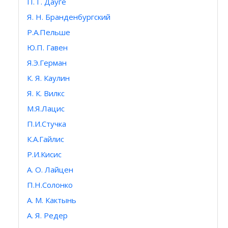
П. Г. Дауге
Я. Н. Бранденбургский
Р.А.Пельше
Ю.П. Гавен
Я.Э.Герман
К. Я. Каулин
Я. К. Вилкс
М.Я.Лацис
П.И.Стучка
К.А.Гайлис
Р.И.Кисис
А. О. Лайцен
П.Н.Солонко
А. М. Кактынь
А. Я. Редер