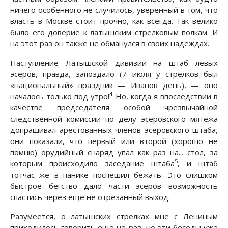
ничего особенного не случилось, уверенный в том, что
власть в Москве стоит прочно, как всегда. Так велико
было его доверие к латышским стрелковым полкам. И
на этот раз он также не обманулся в своих надеждах.
Наступление Латышской дивизии на штаб левых
эсеров, правда, запоздало (7 июля у стрелков был
«национальный» праздник — Иванов день), — оно
4
началось только под утро!
Но, когда я впоследствии в
качестве председателя особой чрезвычайной
следственной комиссии по делу эсеровского мятежа
допрашивал арестованных членов эсеровского штаба,
они показали, что первый или второй (хорошо не
помню) орудийный снаряд упал как раз на... стол, за
5
которым происходило заседание штаба
, и штаб
тотчас же в панике поспешил бежать. Это слишком
быстрое бегство дало части эсеров возможность
спастись через еще не отрезанный выход.
Разумеется, о латышских стрелках мне с Лениным
приходилось говорить еще не раз, но эти беседы уже