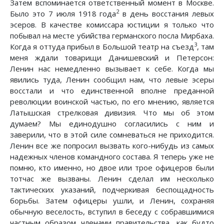
Затем вспоминается ответственный момент в Москве.
2
Было это 7 июля 1918 года
в день восстания левых
эсеров. В качестве комиссара юстиции я только что
побывал на месте убийства германского посла Мирбаха.
3
Когда я оттуда прибыл в Большой театр на съезд
, там
меня ждали товарищи Данишевский и Петерсон:
Ленин нас немедленно вызывает к себе. Когда мы
явились туда, Ленин сообщил нам, что левые эсеры
восстали и что единственной вполне преданной
революции воинской частью, по его мнению, является
Латышская стрелковая дивизия. Что мы об этом
думаем? Мы единодушно согласились с ним и
заверили, что в этой силе сомневаться не приходится.
Ленин все же попросил вызвать кого-нибудь из самых
надежных членов командного состава. Я теперь уже не
помню, кто именно, но двое или трое офицеров были
тотчас же вызваны. Ленин сделал им несколько
тактических указаний, подчеркивая беспощадность
борьбы. Затем офицеры ушли, и Ленин, сохраняя
обычную веселость, вступил в беседу с собравшимися
частным образом членами правительства, как будто