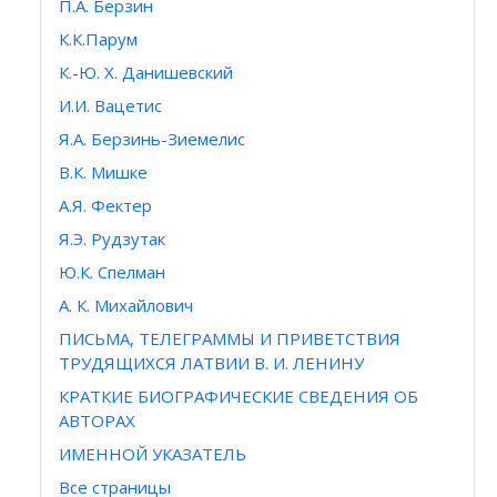
П.А. Берзин
К.К.Парум
К.-Ю. Х. Данишевский
И.И. Вацетис
Я.А. Берзинь-Зиемелис
В.К. Мишке
А.Я. Фектер
Я.Э. Рудзутак
Ю.К. Спелман
А. К. Михайлович
ПИСЬМА, ТЕЛЕГРАММЫ И ПРИВЕТСТВИЯ
ТРУДЯЩИХСЯ ЛАТВИИ В. И. ЛЕНИНУ
КРАТКИЕ БИОГРАФИЧЕСКИЕ СВЕДЕНИЯ ОБ
АВТОРАХ
ИМЕННОЙ УКАЗАТЕЛЬ
Все страницы