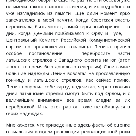
не имели такого важного значения, и их подробности
уже изгладились из памяти. Еще один момент ярко
запечатлелся в моей памяти. Когда Советская власть
переживала, быть может, самый серьезный кризис — в
дни, когда Деникин приближался к Орлу и Туле, —
Центральный Комитет Российской Коммунистической
партии по предложению товарища Ленина принял
особое постановление — перебросить части
латышских стрелков с Западного фронта на юг (этот
«юг» в то время был довольно северным). Свои самые
большие надежды Ленин возлагал на прославленную
конницу и латышских стрелков. Как сейчас помню,
Ленин попросил себе карту, подсчитал, через сколько
дней латышские стрелки смогут быть под Орлом, и с
величайшим вниманием все время следил за их
переброской. И на этот раз он тоже не обманулся в
своих надеждах.
Мне кажется, что приведенные здесь факты об оценке
гениальным вождем революции революционной роли