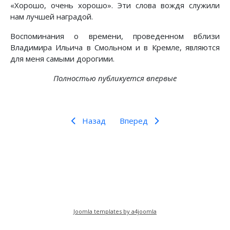
«Хорошо, очень хорошо». Эти слова вождя служили
нам лучшей наградой.
Воспоминания о времени, проведенном вблизи
Владимира Ильича в Смольном и в Кремле, являются
для меня самыми дорогими.
Полностью публикуется впервые
Назад
Вперед
Предыдущий: Воспоминание зарубежных совр
Следующий: Ленин вел нас к по
Назад
Вперед
Joomla templates by a4joomla