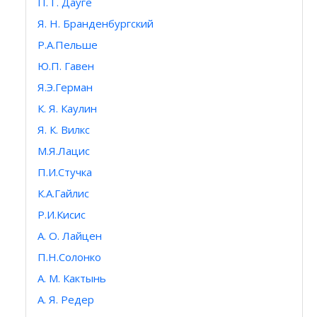
П. Г. Дауге
Я. Н. Бранденбургский
Р.А.Пельше
Ю.П. Гавен
Я.Э.Герман
К. Я. Каулин
Я. К. Вилкс
М.Я.Лацис
П.И.Стучка
К.А.Гайлис
Р.И.Кисис
А. О. Лайцен
П.Н.Солонко
А. М. Кактынь
А. Я. Редер