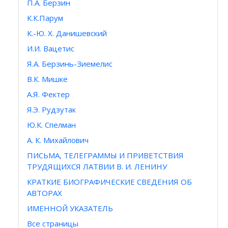
П.А. Берзин
К.К.Парум
К.-Ю. Х. Данишевский
И.И. Вацетис
Я.А. Берзинь-Зиемелис
В.К. Мишке
А.Я. Фектер
Я.Э. Рудзутак
Ю.К. Спелман
А. К. Михайлович
ПИСЬМА, ТЕЛЕГРАММЫ И ПРИВЕТСТВИЯ
ТРУДЯЩИХСЯ ЛАТВИИ В. И. ЛЕНИНУ
КРАТКИЕ БИОГРАФИЧЕСКИЕ СВЕДЕНИЯ ОБ
АВТОРАХ
ИМЕННОЙ УКАЗАТЕЛЬ
Все страницы