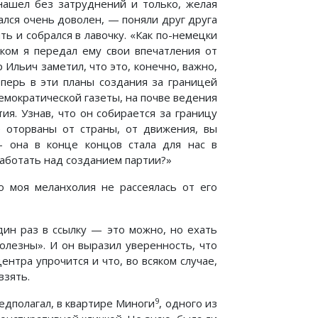
 нашел без затруднений и только, желая
ался очень доволен, — поняли друг друга
ть и собрался в лавочку. «Как по-немецки
аком я передал ему свои впечатления от
 Ильич заметил, что это, конечно, важно,
еперь в эти планы создания за границей
мократической газеты, на почве ведения
я. Узнав, что он собирается за границу
е оторваны от страны, от движения, вы
— она в конце концов стала для нас в
аботать над созданием партии?»
 моя меланхолия не рассеялась от его
ин раз в ссылку — это можно, но ехать
олезны». И он выразил уверенность, что
нтра упрочится и что, во всяком случае,
взять.
9
едполагал, в квартире Миноги
, одного из