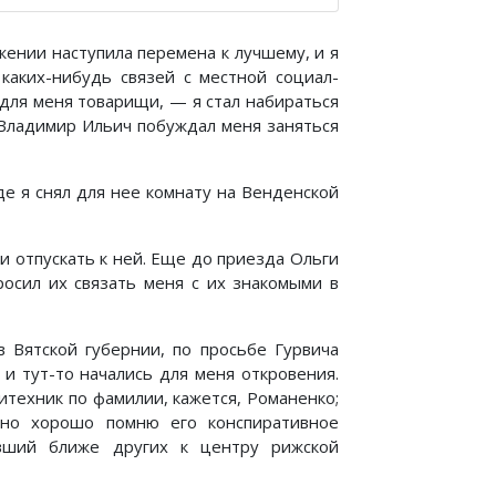
жении наступила перемена к лучшему, и я
каких-нибудь связей с местной социал-
 для меня товарищи, — я стал набираться
 Владимир Ильич побуждал меня заняться
де я снял для нее комнату на Венденской
ли отпускать к ней. Еще до приезда Ольги
росил их связать меня с их знакомыми в
в Вятской губернии, по просьбе Гурвича
 и тут-то начались для меня откровения.
итехник по фамилии, кажется, Романенко;
 но хорошо помню его конспиративное
вший ближе других к центру рижской