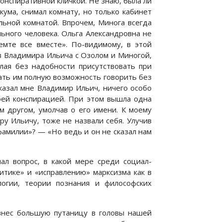
онспиративной кличкой. Не знаю, была ли
кума, снимал комнату, но только кабинет
льной комнатой. Впрочем, Минога всегда
ьного человека. Ольга Александровна не
емте все вместе». По-видимому, в этой
в Владимира Ильича с Озолом и Миногой,
лая без надобности присутствовать при
ать им полную возможность говорить без
сказал мне Владимир Ильич, ничего особо
воей конспирацией. При этом вышла одна
м другом, умолчав о его имени. К моему
у Ильичу, тоже не назвали себя. Улучив
фамилии»? — «Но ведь и он не сказал нам
ал вопрос, в какой мере среди социал-
итике» и «исправлению» марксизма как в
логии, теории познания и философских
нес большую путаницу в головы нашей