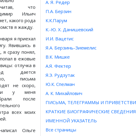
вильно
А. Я. Редер
ссчитав, что
П.А. Берзин
адимир Ильич
мет, какого рода
К.К.Парум
комств я жажду.
К.-Ю. Х. Данишевский
января я приехал
И.И. Вацетис
игу. Явившись в
Я.А. Берзинь-Зиемелис
, я сразу понял,
В.К. Мишке
 попал в ежовые
авицы: отлучка в
А.Я. Фектер
род дается
Я.Э. Рудзутак
дко, письма
Ю.К. Спелман
одят не скоро,
иги у меня
А. К. Михайлович
обрали после
ПИСЬМА, ТЕЛЕГРАММЫ И ПРИВЕТСТВИ
тельного
КРАТКИЕ БИОГРАФИЧЕСКИЕ СВЕДЕНИЯ
отра всех моих
ей.
ИМЕННОЙ УКАЗАТЕЛЬ
Все страницы
аписал Ольге