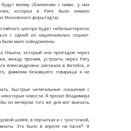
будут моему сближению с ними... у них
очих, которых в Риге было немало
ах Московского форштадта).
артийного центра будет небезынтересно
ться с одной из национальных социал-
а были мало осведомлены.
ра Ильича, который она проездом через
 ее, между прочим, устроить через Ригу
га Александровна заезжала в Витебск, и
ого, фамилии бежавшего товарища я не
вать быстрые нелегальные сношения с
я некоторые новости. Я просил Владимира
тобы он вечером того же дня мог выехать
овой шляпе, в перчатках и с тросточкой,
8
мнаты. Это было в апреле на пасхе
. Я