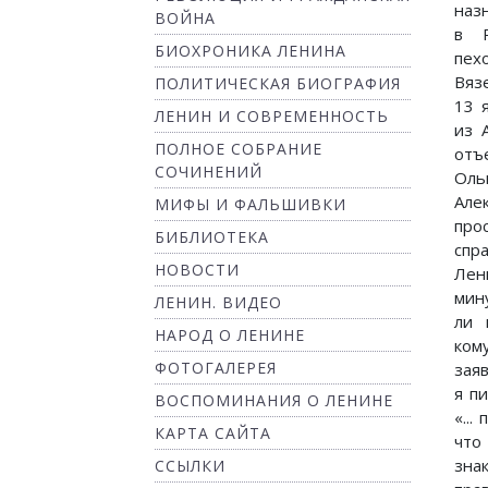
наз
ВОЙНА
в Р
БИОХРОНИКА ЛЕНИНА
пех
Вяз
ПОЛИТИЧЕСКАЯ БИОГРАФИЯ
13 
ЛЕНИН И СОВРЕМЕННОСТЬ
из 
ПОЛНОЕ СОБРАНИЕ
отъ
СОЧИНЕНИЙ
Оль
Але
МИФЫ И ФАЛЬШИВКИ
пр
БИБЛИОТЕКА
спр
НОВОСТИ
Лен
мин
ЛЕНИН. ВИДЕО
ли 
НАРОД О ЛЕНИНЕ
ком
ФОТОГАЛЕРЕЯ
зая
я п
ВОСПОМИНАНИЯ О ЛЕНИНЕ
«...
КАРТА САЙТА
что
зна
ССЫЛКИ