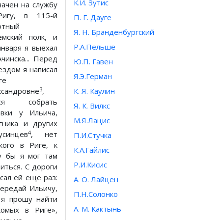
К.И. Зутис
начен на службу
игу, в 115-й
П. Г. Дауге
отный
Я. Н. Бранденбургский
емский полк, и
Р.А.Пельше
января я выехал
Ачинска... Перед
Ю.П. Гавен
ездом я написал
Я.Э.Герман
ге
3
ксандровне
,
К. Я. Каулин
ося собрать
Я. К. Вилкс
авки у Ильича,
М.Я.Лацис
гника и других
4
усинцев
, нет
П.И.Стучка
кого в Риге, к
К.А.Гайлис
у бы я мог там
Р.И.Кисис
виться. С дороги
исал ей еще раз:
А. О. Лайцен
 передай Ильичу,
П.Н.Солонко
 я прошу найти
А. М. Кактынь
комых в Риге»,