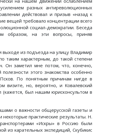
ически на нашем движении ослаблением
 усилением разных антиреволюционных
правлении действовал и призыв «назад к
ние вещей требовало концентрации всего
еволюционной социал-демократии. Беседа
м образом, на эти вопросы, приняв
ри выходе из подъезда на улицу Владимир
по таким характерным, до такой степени
ч. Он заметил мне потом, что, конечно,
й полезности этого знакомства особенно
 Псков. По понятным причинам нигде в
м визите, но, вероятно, и Ковалевский
л (кажется, был нашим юрисконсультом в
тышами о важности общерусской газеты и
и некоторые практические результаты. Н.
транспортерами «Искры» в Россию были
ной из карательных экспедиций, Скубикис