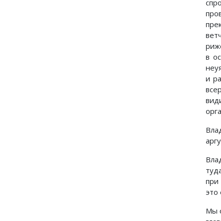
спр
про
прек
вет
риж
в о
неу
и р
все
вид
орг
Вла
арг
Вла
туд
при
это
Мы 