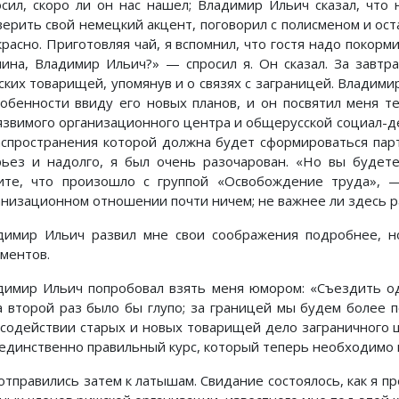
осил, скоро ли он нас нашел; Владимир Ильич сказал, что
верить свой немецкий акцент, поговорил с полисменом и ост
расно. Приготовляя чай, я вспомнил, что гостя надо покорми
чина, Владимир Ильич?» — спросил я. Он сказал. За завтр
ских товарищей, упомянув и о связях с заграницей. Владимир
собенности ввиду его новых планов, и он посвятил меня т
язвимого организационного центра и общерусской социал-де
аспространения которой должна будет сформироваться парти
рьез и надолго, я был очень разочарован. «Но вы будет
ите, что произошло с группой «Освобождение труда», 
анизационном отношении почти ничем; не важнее ли здесь р
димир Ильич развил мне свои соображения подробнее, но
ументов.
димир Ильич попробовал взять меня юмором: «Съездить од
а второй раз было бы глупо; за границей мы будем более п
 содействии старых и новых товарищей дело заграничного це
 единственно правильный курс, который теперь необходимо 
отправились затем к латышам. Свидание состоялось, как я пр