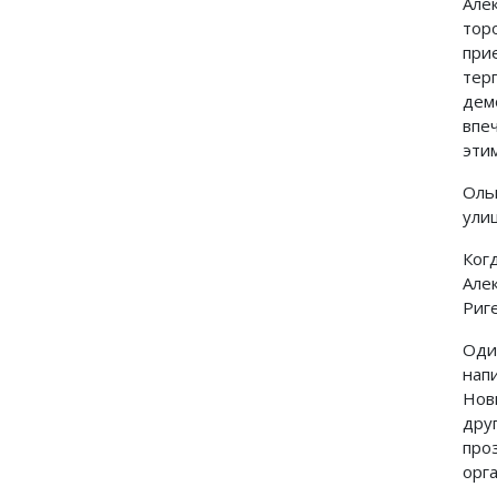
Але
то
при
тер
дем
впе
этим
Оль
улиц
Ког
Але
Риге.
Оди
нап
Нов
дру
про
орга