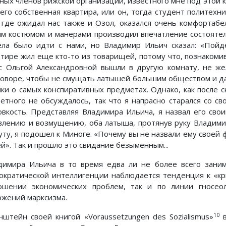
вных членов рижской организации, известного мне под этой к
 его собственная квартира, или он, тогда студент политехни
, где ожидал нас также и Озол, оказался очень комфортабе
им костюмом и манерами производил впечатление состоятел
ела было идти с нами, но Владимир Ильич сказал: «Пойд
ртире жил еще кто-то из товарищей, потому что, познакоми
с Ольгой Александровной вышли в другую комнату, не же
говоре, чтобы не смущать латышей большим обществом и д
йки о самых конспиративных предметах. Однако, как после 
ретного не обсуждалось, так что я напрасно старался со с
овкость. Представляя Владимира Ильича, я назвал его свои
влению и возмущению, оба латыша, протянув руку Владимир
уту, я подошел к Миноге. «Почему вы не назвали ему своей 
ей». Так и прошло это свидание безыменным...
димира Ильича в то время едва ли не более всего заним
ократической интеллигенции наблюдается тенденция к «кр
ошении экономических проблем, так и по линии гносео
ожений марксизма.
10
нштейн своей книгой «Voraussetzungen des Sozialismus»
в