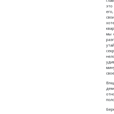
гла
это
его
сво
хот
ква
мы 
раз
ута
сек
нел
уди
мин
сво
Вла
дем
отн
пол
Бер