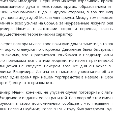
ксистской молодежи. Бериштейнианство отразилось практ
олюционного духа в некоторых кругах, образованием и
ений, «экономизма» и др. С другой стороны, в том же на
ту», пропаганда идей Маха и Авенариуса. Между тем положе
мания и всех усилий на борьбе за неурезанные лозунги р
димира Ильича с латышами скоро и перешла, главны
имущественно теоретический характер.
а через полтора мы все трое покинули дом. Я заметил, что п
ич зорко оглянулся по сторонам. Движение было быстрым, 
 знакомым, что я рассмеялся. Улыбнулся и Владимир Ильи
ило познакомиться с этими людьми, но насчет практическо
льщаться не следует. Вечером того же дня он уехал в
еписке Владимира Ильича нет никакого упоминания об это
ботал одно время при нашем торгпредстве в Ревеле) и Озо
11
орге
) могут это припомнить.
димир Ильич, конечно, не упустил случая поговорить с ла
бходимости издания ее за границей. Разговор об этом имел 
Крупская в своих воспоминаниях сообщает, что первыми 
ыши Ролав и Скубикис; Ролав в 1907 году был расстрелян од