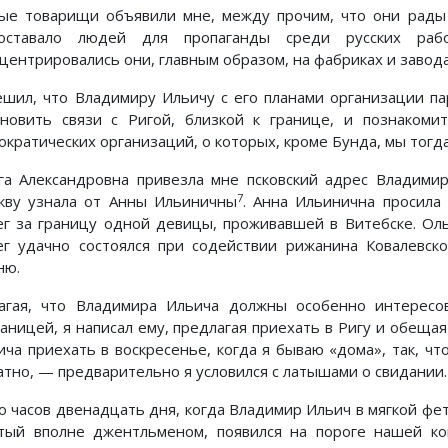
ые товарищи объявили мне, между прочим, что они рады 
оставало людей для пропаганды среди русских раб
нцентрировались они, главным образом, на фабриках и завод
ешил, что Владимиру Ильичу с его планами организации п
ановить связи с Ригой, близкой к границе, и познакоми
ократических организаций, о которых, кроме Бунда, мы тогд
га Александровна привезла мне псковский адрес Владими
7
кву узнала от Анны Ильиничны
. Анна Ильинична просила
ег за границу одной девицы, проживавшей в Витебске. Оль
ег удачно состоялся при содействии рижанина Ковалевск
ню.
агая, что Владимира Ильича должны особенно интересо
раницей, я написал ему, предлагая приехать в Ригу и обеща
ича приехать в воскресенье, когда я бываю «дома», так, ч
атно, — предварительно я условился с латышами о свидании.
о часов двенадцать дня, когда Владимир Ильич в мягкой фетр
тый вполне джентльменом, появился на пороге нашей ко