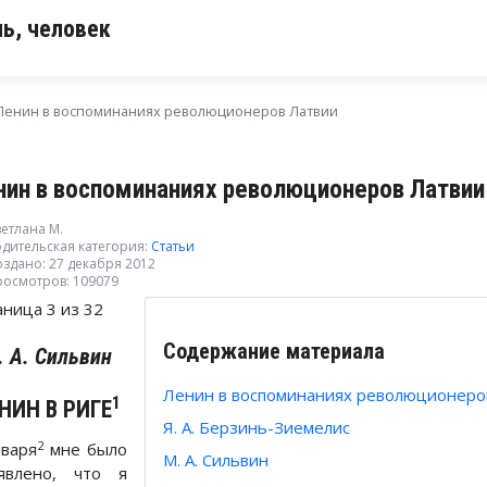
ь, человек
Ленин в воспоминаниях революционеров Латвии
нин в воспоминаниях революционеров Латвии 
етлана М.
дительская категория:
Статьи
здано: 27 декабря 2012
росмотров: 109079
аница 3 из 32
Содержание материала
. А. Сильвин
Ленин в воспоминаниях революционеро
1
НИН В РИГЕ
Я. А. Берзинь-Зиемелис
2
нваря
мне было
М. А. Сильвин
явлено, что я