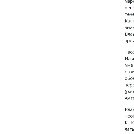
мар
рев
теч
Кан
вни
Вла
пре
Час
Иль
мне
сто
обо
пер
(ра
Амт
Вла
нео
К. 
лат