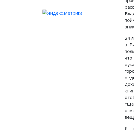
пра
ра
Вл
пой
зна
24 
в Р
полк
что
рук
го
ре
дох
кн
от
тща
осм
вещ
Я н