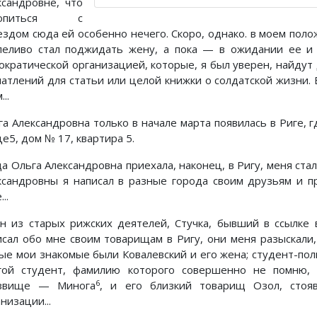
ксандровне, что
ропиться с
ездом сюда ей особенно нечего. Скоро, однако. в моем поло
пеливо стал поджидать жену, а пока — в ожидании ее и 
ократической организацией, которые, я был уверен, найдут
чатлений для статьи или целой книжки о солдатской жизни.
...
га Александровна только в начале марта появилась в Риге, г
е5, дом № 17, квартира 5.
да Ольга Александровна приехала, наконец, в Ригу, меня ста
ксандровны я написал в разные города своим друзьям и п
..
н из старых рижских деятелей, Стучка, бывший в ссылке 
исал обо мне своим товарищам в Ригу, они меня разыскали,
ые мои знакомые были Ковалевский и его жена; студент-пол
гой студент, фамилию которого совершенно не помню,
6
звище — Минога
, и его близкий товарищ Озол, стоя
низации...