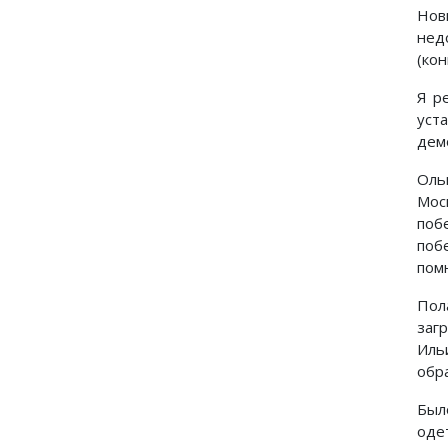
Нов
нед
(ко
Я р
уст
дем
Оль
Мос
поб
поб
пом
Пол
заг
Иль
обр
Был
оде