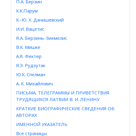
П.А. Берзин
К.К.Парум
К.-Ю. Х. Данишевский
И.И. Вацетис
Я.А. Берзинь-Зиемелис
В.К. Мишке
А.Я. Фектер
Я.Э. Рудзутак
Ю.К. Спелман
А. К. Михайлович
ПИСЬМА, ТЕЛЕГРАММЫ И ПРИВЕТСТВИЯ
ТРУДЯЩИХСЯ ЛАТВИИ В. И. ЛЕНИНУ
КРАТКИЕ БИОГРАФИЧЕСКИЕ СВЕДЕНИЯ ОБ
АВТОРАХ
ИМЕННОЙ УКАЗАТЕЛЬ
Все страницы