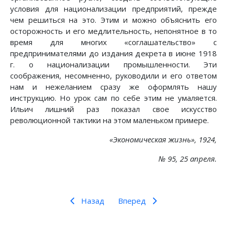
условия для национализации предприятий, прежде
чем решиться на это. Этим и можно объяснить его
осторожность и его медлительность, непонятное в то
время для многих «соглашательство» с
предпринимателями до издания декрета в июне 1918
г. о национализации промышленности. Эти
соображения, несомненно, руководили и его ответом
нам и нежеланием сразу же оформлять нашу
инструкцию. Но урок сам по себе этим не умаляется.
Ильич лишний раз показал свое искусство
революционной тактики на этом маленьком примере.
«Экономическая жизнь», 1924,
№ 95, 25 апреля.
Назад
Вперед
Предыдущий: Воспоминание зарубежных совр
Следующий: Ленин вел нас к по
Назад
Вперед