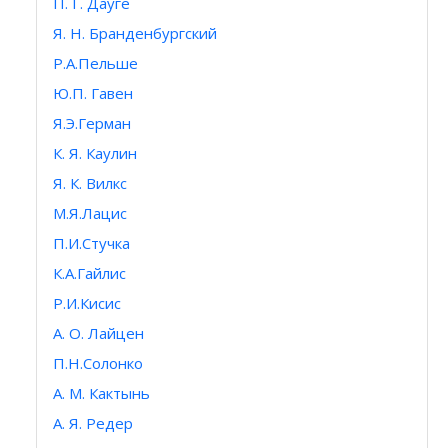
П. Г. Дауге
Я. Н. Бранденбургский
Р.А.Пельше
Ю.П. Гавен
Я.Э.Герман
К. Я. Каулин
Я. К. Вилкс
М.Я.Лацис
П.И.Стучка
К.А.Гайлис
Р.И.Кисис
А. О. Лайцен
П.Н.Солонко
А. М. Кактынь
А. Я. Редер