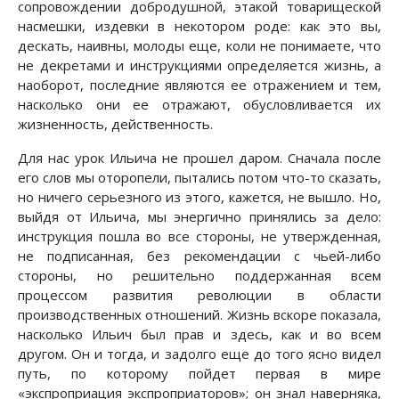
сопровождении добродушной, этакой товарищеской
насмешки, издевки в некотором роде: как это вы,
дескать, наивны, молоды еще, коли не понимаете, что
не декретами и инструкциями определяется жизнь, а
наоборот, последние являются ее отражением и тем,
насколько они ее отражают, обусловливается их
жизненность, действенность.
Для нас урок Ильича не прошел даром. Сначала после
его слов мы оторопели, пытались потом что-то сказать,
но ничего серьезного из этого, кажется, не вышло. Но,
выйдя от Ильича, мы энергично принялись за дело:
инструкция пошла во все стороны, не утвержденная,
не подписанная, без рекомендации с чьей-либо
стороны, но решительно поддержанная всем
процессом развития революции в области
производственных отношений. Жизнь вскоре показала,
насколько Ильич был прав и здесь, как и во всем
другом. Он и тогда, и задолго еще до того ясно видел
путь, по которому пойдет первая в мире
«экспроприация экспроприаторов»; он знал наверняка,