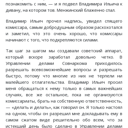
познакомить с ним, — и я подвел Владимира Ильича к
дивану, на котором тов. Менжинский блаженно спал.
Владимир Ильич прочел надпись, увидел спящего
комиссара, самым добродушным образом расхохотался
и заметил, что это очень хорошо, что комиссары
начинают с того, что подкрепляются силами.
Так шаг за шагом мы создавали советский аппарат,
который вскоре заработал довольно четко. В
Управлении делами Совнаркома приходилось
разрешать всевозможнейшие вопросы и разрешать
быстро, потому что многие из них не терпели ни
малейшего отлагательства. Владимир Ильич просил
меня обращаться к нему только в самых важнейших
случаях, все же остальное, пока не организуются
комиссариаты, брать на собственную ответственность,
— «делать и делать», как говорил он. Я только настоял
на одном, чтобы он разрешил мне докладывать ему в
самом сжатом виде решительно обо всем, что за
истекший день было сделано в Управлении делами