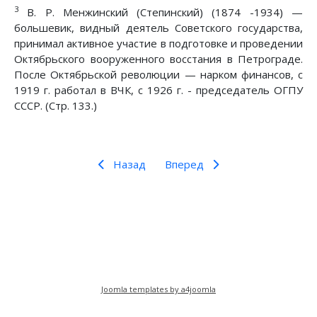
3
В. Р. Менжинский (Степинский) (1874 -1934) —
большевик, видный деятель Советского государства,
принимал активное участие в подготовке и проведении
Октябрьского вооруженного восстания в Петрограде.
После Октябрьской революции — нарком финансов, с
1919 г. работал в ВЧК, с 1926 г. - председатель ОГПУ
СССР. (Стр. 133.)
Назад
Вперед
Предыдущий: Из моей жизни и работы
Следующий: Памятные годы
Назад
Вперед
Joomla templates by a4joomla