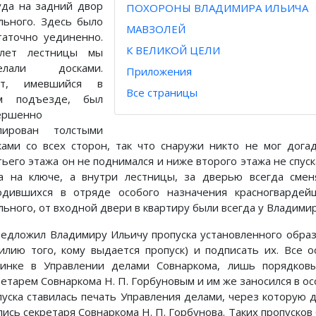
уда на задний двор
ПОХОРОНЫ ВЛАДИМИРА ИЛЬИЧА
льного. Здесь было
МАВЗОЛЕЙ
таточно уединенно.
К ВЕЛИКОЙ ЦЕЛИ
лет лестницы мы
делали досками.
Приложения
фт, имевшийся в
Все страницы
м подъезде, был
ершенно
лирован толстыми
ками со всех сторон, так что снаружи никто не мог дога
тьего этажа он не поднимался и ниже второго этажа не спуск
а на ключе, а внутри лестницы, за дверью всегда сме
одившихся в отряде особого назначения красногвардей
льного, от входной двери в квартиру были всегда у Владими
редложил Владимиру Ильичу пропуска установленного образц
илию того, кому выдается пропуск) и подписать их. Все 
инке в Управлении делами Совнаркома, лишь порядковы
ретарем Совнаркома Н. П. Горбуновым и им же заносился в о
пуска ставилась печать Управления делами, через которую 
пись секретаря Совнаркома Н. П. Горбунова. Таких пропуско