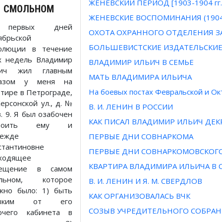
ЖЕНЕВСКИЙ ПЕРИОД [1903-1904 гг.
СМОЛЬНОМ
ЖЕНЕВСКИЕ ВОСПОМИНАНИЯ (1904-1
первых дней
ОХОТА ОХРАННОГО ОТДЕЛЕНИЯ ЗА В
ябрьской
БОЛЬШЕВИСТСКИЕ ИЗДАТЕЛЬСКИЕ Д
олюции в течение
х недель Владимир
ВЛАДИМИР ИЛЬИЧ В СЕМЬЕ
ьич жил главным
МАТЬ ВЛАДИМИРА ИЛЬИЧА
разом у меня на
На боевых постах Февральской и О
ртире в Петрограде,
ерсонской ул., д. №
В. И. ЛЕНИН В РОССИИ
в. 9. Я был озабочен
КАК ПИСАЛ ВЛАДИМИР ИЛЬИЧ ДЕК
троить ему и
ежде
ПЕРВЫЕ ДНИ СОВНАРКОМА
стантиновне
ПЕРВЫЕ ДНИ СОВНАРКОМОВСКОГО
ходящее
КВАРТИРА ВЛАДИМИРА ИЛЬИЧА В
мещение в самом
ольном, которое
В. И. ЛЕНИН И Я. М. СВЕРДЛОВ
жно было: 1) быть
КАК ОРГАНИЗОВАЛАСЬ ВЧК
изким от его
СОЗЫВ УЧРЕДИТЕЛЬНОГО СОБРА
очего кабинета в