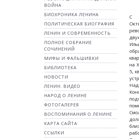
ВОЙНА
БИОХРОНИКА ЛЕНИНА
С 
Окт
ПОЛИТИЧЕСКАЯ БИОГРАФИЯ
рев
ЛЕНИН И СОВРЕМЕННОСТЬ
дву
ПОЛНОЕ СОБРАНИЕ
Ил
СОЧИНЕНИЙ
об
ква
МИФЫ И ФАЛЬШИВКИ
на Х
БИБЛИОТЕКА
5, к
НОВОСТИ
ус
Над
ЛЕНИН. ВИДЕО
Кон
НАРОД О ЛЕНИНЕ
под
ФОТОГАЛЕРЕЯ
по
См
ВОСПОМИНАНИЯ О ЛЕНИНЕ
дол
КАРТА САЙТА
бл
ССЫЛКИ
раб