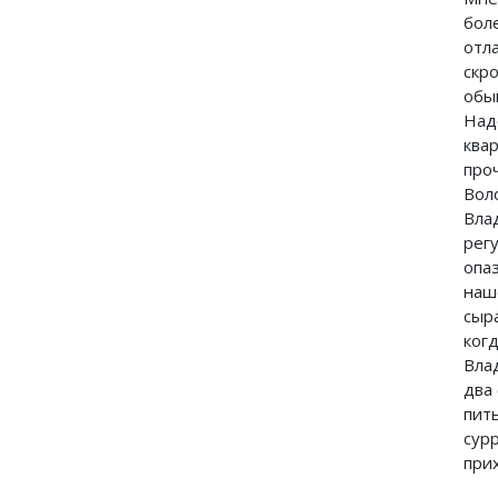
бол
отл
скр
обы
Над
ква
про
Вол
Вла
рег
опа
наш
сыр
ког
Вла
два
пит
сур
при