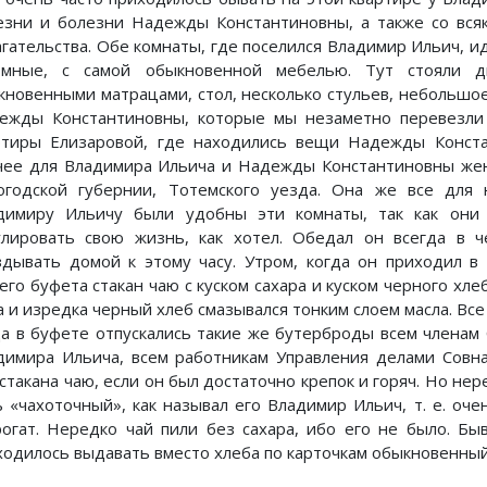
езни и болезни Надежды Константиновны, а также со вся
агательства. Обе комнаты, где поселился Владимир Ильич, и
омные, с самой обыкновенной мебелью. Тут стояли д
кновенными матрацами, стол, несколько стульев, небольшо
ежды Константиновны, которые мы незаметно перевезли
ртиры Елизаровой, где находились вещи Надежды Конста
чее для Владимира Ильича и Надежды Константиновны жен
огодской губернии, Тотемского уезда. Она же все для н
димиру Ильичу были удобны эти комнаты, так как они
улировать свою жизнь, как хотел. Обедал он всегда в ч
здывать домой к этому часу. Утром, когда он приходил в
его буфета стакан чаю с куском сахара и куском черного хле
а и изредка черный хлеб смазывался тонким слоем масла. Все
да в буфете отпускались такие же бутерброды всем членам
димира Ильича, всем работникам Управления делами Совн
 стакана чаю, если он был достаточно крепок и горяч. Но не
ь «чахоточный», как называл его Владимир Ильич, т. е. оче
рогат. Нередко чай пили без сахара, ибо его не было. Быв
ходилось выдавать вместо хлеба по карточкам обыкновенный