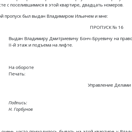
сте с поселившимися в этой квартире, двадцать номеров.
ой пропуск был выдан Владимиром Ильичем и мне:
ПРОПУСК № 16
Выдан Владимиру Дмитриевичу Бонч-Бруевичу на право
II-й этаж и подъема на лифте.
На обороте
Печать:
Управление Делами 
Подпись:
Н. Горбунов
 очень часто приходилось бывать на этой квартире у Влади