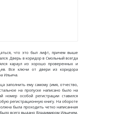
даться, что это был лифт, причем выше
ался. Дверь в коридор в Смольный всегда
нялся караул из хорошо проверенных и
цев. Все ключи от двери из коридора
ра Ильича.
а заполнить ему самому (имя, отчество,
остальное на пропуске написано было на
й номер особой регистрации ставился
собую регистрационную книгу. На обороте
должна была проходить четко написанная
в было всего выдано Владимиром Ильичем,