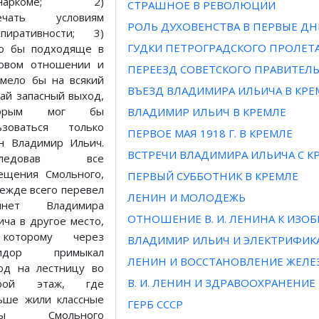
внаркоме; 2)
СТРАШНОЕ В РЕВОЛЮЦИИ
вечать условиям
РОЛЬ ДУХОВЕНСТВА В ПЕРВЫЕ ДН
спиративности; 3)
ГУДКИ ПЕТРОГРАДСКОГО ПРОЛЕТ
о бы подходяще в
овом отношении и
ПЕРЕЕЗД СОВЕТСКОГО ПРАВИТЕЛЬ
имело бы на всякий
ВЪЕЗД ВЛАДИМИРА ИЛЬИЧА В КРЕ
чай запасный выход,
торым мог бы
ВЛАДИМИР ИЛЬИЧ В КРЕМЛЕ
ьзоваться только
ПЕРВОЕ МАЯ 1918 Г. В КРЕМЛЕ
н Владимир Ильич.
ВСТРЕЧИ ВЛАДИМИРА ИЛЬИЧА С К
следовав все
ещения Смольного,
ПЕРВЫЙ СУББОТНИК В КРЕМЛЕ
режде всего перевел
ЛЕНИН И МОЛОДЕЖЬ
бинет Владимира
ОТНОШЕНИЕ В. И. ЛЕНИНА К ИЗО
ича в другое место,
которому через
ВЛАДИМИР ИЛЬИЧ И ЭЛЕКТРИФИК
ридор примыкал
ЛЕНИН И ВОССТАНОВЛЕНИЕ ЖЕЛ
од на лестницу во
В. И. ЛЕНИН И ЗДРАВООХРАНЕНИЕ
орой этаж, где
ьше жили классные
ГЕРБ СССР
мы Смольного