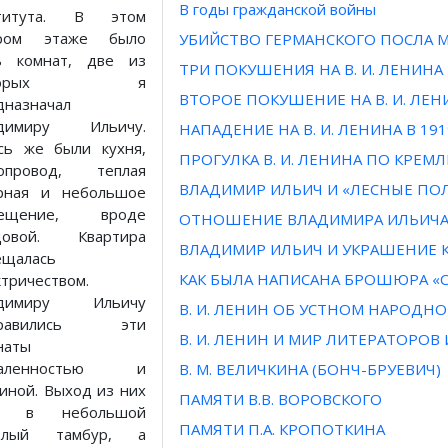
В годы гражданской войны
ститута. В этом
ором этаже было
УБИЙСТВО ГЕРМАНСКОГО ПОСЛА М
ь комнат, две из
ТРИ ПОКУШЕНИЯ НА В. И. ЛЕНИНА
оторых я
ВТОРОЕ ПОКУШЕНИЕ НА В. И. ЛЕН
дназначал
адимиру Ильичу.
НАПАДЕНИЕ НА В. И. ЛЕНИНА В 1919
сь же были кухня,
ПРОГУЛКА В. И. ЛЕНИНА ПО КРЕМ
опровод, теплая
ВЛАДИМИР ИЛЬИЧ И «ЛЕСНЫЕ ПО
рная и небольшое
мещение, вроде
ОТНОШЕНИЕ ВЛАДИМИРА ИЛЬИЧА
довой. Квартира
ВЛАДИМИР ИЛЬИЧ И УКРАШЕНИЕ 
ещалась
КАК БЫЛА НАПИСАНА БРОШЮРА «
ктричеством.
адимиру Ильичу
В. И. ЛЕНИН ОБ УСТНОМ НАРОДН
нравились эти
В. И. ЛЕНИН И МИР ЛИТЕРАТОРОВ
наты
даленностью и
В. М. ВЕЛИЧКИНА (БОНЧ-БРУЕВИЧ)
иной. Выход из них
ПАМЯТИ В.В. ВОРОВСКОГО
л в небольшой
ПАМЯТИ П.А. КРОПОТКИНА
етлый тамбур, а