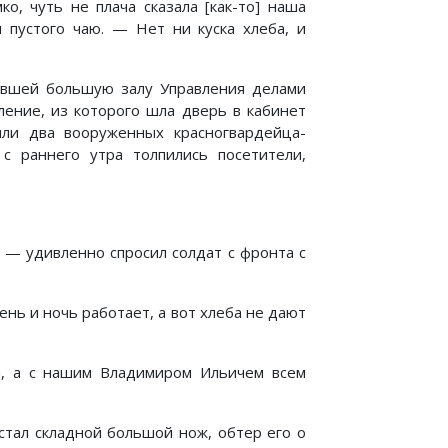
о, чуть не плача сказала [как-то] наша
н пустого чаю. — Нет ни куска хлеба, и
лившей большую залу Управления делами
вление, из которого шла дверь в кабинет
яли два вооруженных красногвардейца-
 с раннего утра толпились посетители,
 — удивленно спросил солдат с фронта с
ень и ночь работает, а вот хлеба не дают
ем, а с нашим Владимиром Ильичем всем
стал складной большой нож, обтер его о