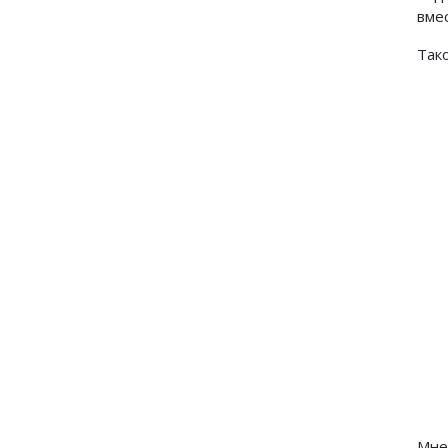
вме
Так
Мне