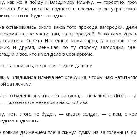
у, как же я пойду к Владимиру Ильичу, — горестно, громк
етчица Лиза, неся на подносе в восемь часов утра стака
или, что и не будет сегодня...
на остановилась около закрытого прохода загородки, де
наркома на две части: там, за загородкой, было само Упра
дседателя Совета Народных Комиссаров, у которой сто
очих, и другая, меньшая, по ту сторону загородки, где
гации и все, кто имел дело в Совнаркоме.
а остановилась, не решаясь идти дальше.
ак, у Владимира Ильича нет хлебушка, чтобы чаю напиться?
ой за плечами.
а, что будешь делать, нет ни куска, — печалилась Лиза, — д
.. — жаловалась неведомо на кого Лиза.
у, нет, этого не будет, — сказал солдат, — с кем, с к
ледним поделюсь...
н ловким движением плеча скинул сумку; из-за голенища до