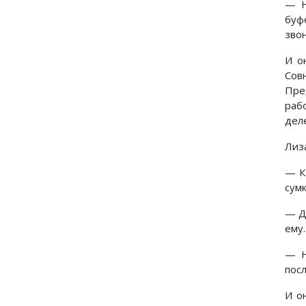
— Н
буф
звон
И о
Сов
Пре
раб
деле
Лиз
— К
сумк
— Д
ему.
— Н
пос
И о