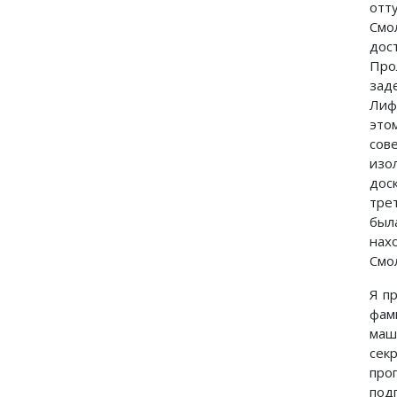
отт
Смо
дос
Про
за
Ли
это
сов
изо
дос
тре
был
нах
Смо
Я п
фам
маш
сек
про
под