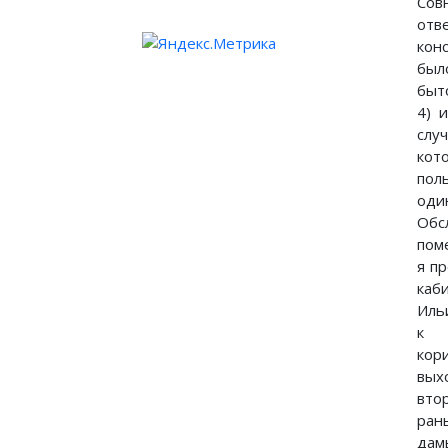
Со
от
кон
был
быт
4) 
слу
ко
пол
оди
Об
пом
я п
ка
Иль
к 
ко
вых
вт
ран
да