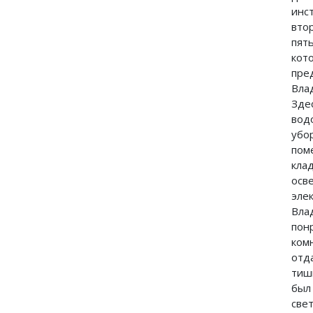
ин
вт
пят
к
пре
Вл
Зде
вод
убо
по
кла
осв
эле
Вл
по
ком
от
тиш
бы
св