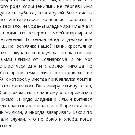
кого рода сообщениями, не терпевшими
дущие вглубь одна за другой, были очень
ве институтские железные кровати с
е зеркало, чемоданы Владимира Ильича и
 в один из вечеров с моей квартиры и
нтиновны. Готовила обед и делала все
щина, землячка нашей няни, крестьянка
их закупала и получала по карточкам.
 были близки от Совнаркома и он мог
етыре часа дня и старался никогда не
 Совнарком, ему сейчас же подавался из
ба, к которому иногда прибавлялся ломтик
 это подавалось Владимиру Ильичу тогда,
 Совнаркома и, по личному распоряжению
аркома. Иногда Владимир Ильич выпивал
редко чаю недоставало, и чай приходилось
нь жидкий, а иногда заваривали какой-то
али случаи, что не было и хлеба, когда
 овес.