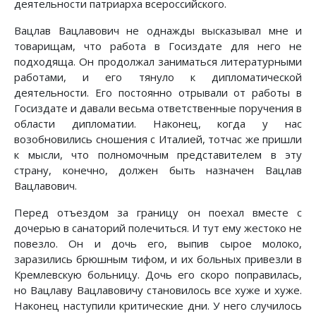
деятельности патриарха всероссийского.
Вацлав Вацлавович не однажды высказывал мне и
товарищам, что работа в Госиздате для него не
подходяща. Он продолжал заниматься литературными
работами, и его тянуло к дипломатической
деятельности. Его постоянно отрывали от работы в
Госиздате и давали весьма ответственные поручения в
области дипломатии. Наконец, когда у нас
возобновились сношения с Италией, тотчас же пришли
к мысли, что полномочным представителем в эту
страну, конечно, должен быть назначен Вацлав
Вацлавович.
Перед отъездом за границу он поехал вместе с
дочерью в санаторий полечиться. И тут ему жестоко не
повезло. Он и дочь его, выпив сырое молоко,
заразились брюшным тифом, и их больных привезли в
Кремлевскую больницу. Дочь его скоро поправилась,
но Вацлаву Вацлавовичу становилось все хуже и хуже.
Наконец наступили критические дни. У него случилось