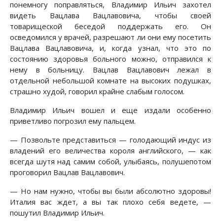
понемногу поправляться, Владимир Ильич захотел
видеть Вацлава Вацлавовича, чтобы своей
товарищеской беседой поддержать его. Он
осведомился у врачей, разрешают ли они ему посетить
Вацлава Вацлавовича, и, когда узнал, что это по
состоянию здоровья больного можно, отправился к
нему в больницу. Вацлав Вацлавович лежал в
отдельной небольшой комнате на высоких подушках,
страшно худой, говорил крайне слабым голосом.
Владимир Ильич вошел и еще издали особенно
приветливо погрозил ему пальцем.
— Позвольте представиться — голодающий индус из
владений его величества короля английского, — как
всегда шутя над самим собой, улыбаясь, полушепотом
проговорил Вацлав Вацлавович.
— Но нам нужно, чтобы вы были абсолютно здоровы!
Италия вас ждет, а вы так плохо себя ведете, —
пошутил Владимир Ильич.