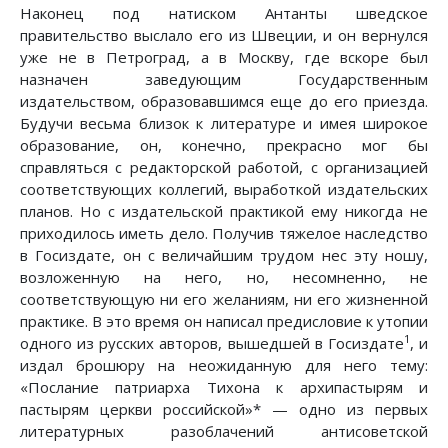
Наконец под натиском Антанты шведское
правительство выслало его из Швеции, и он вернулся
уже не в Петроград, а в Москву, где вскоре был
назначен заведующим Государственным
издательством, образовавшимся еще до его приезда.
Будучи весьма близок к литературе и имея широкое
образование, он, конечно, прекрасно мог бы
справляться с редакторской работой, с организацией
соответствующих коллегий, выработкой издательских
планов. Но с издательской практикой ему никогда не
приходилось иметь дело. Получив тяжелое наследство
в Госиздате, он с величайшим трудом нес эту ношу,
возложенную на него, но, несомненно, не
соответствующую ни его желаниям, ни его жизненной
практике. В это время он написал предисловие к утопии
1
одного из русских авторов, вышедшей в Госиздате
, и
издал брошюру на неожиданную для него тему:
«Послание патриарха Тихона к архипастырям и
пастырям церкви российской»* — одно из первых
литературных разоблачений антисоветской