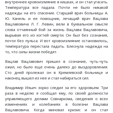
внутреннее кровоизлияние в кишках, и он стал угасать.
Температура все падала. Почти не было никакой
надежды на его спасение. Старший врач больницы А.
Ю. Канель и ее помощник, лечащий врач Вацлава
Вацлавовича Л. Г. Левин, вели в буквальном смысле
слова отчаянный бой за жизнь Вацлава Вацлавовича,
вырывая его из когтей смерти. Он был без сознания,
почти без пульса. И вот кровоизлияние остановилось,
температура перестала падать. Блеснула надежда на
то, что силы жизни победят.
Вацлав Вацлавович пришел в сознание, чуть-чуть
ожил, но было еще очень далеко до выздоровления.
Сто дней пролежал он в Кремлевской больнице и
наконец вышел из нее и стал набираться сил.
Владимир Ильич зорко следил за его здоровьем. Три
раза в неделю я сообщал ему, по своей должности
управляющего делами Совнаркома, сведения о всех
изменениях и колебаниях в болезни Вацлава
Вацлавовича. Когда миновал кризис и он стал