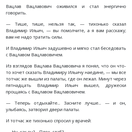
Вацлав Вацлавович оживился и стал энергично
говорить.
— Тише, тише, нельзя так, — тихонько сказал
Владимир Ильич, — вы помолчите, а я вам расскажу;
вам не надо тратить силы.
И Владимир Ильич задушевно и мягко стал беседовать
с Вацлавом Вацлавовичем.
Из взглядов Вацлава Вацлавовича я понял, что он что-
то хочет сказать Владимиру Ильичу наедине, — мы все
тотчас же вышли из палаты, где он лежал. Минут через
пятнадцать Владимир Ильич вышел, дружески
прощаясь с Вацлавом Вацлавовичем.
— Теперь отдыхайте... Засните лучше... — и он,
улыбаясь, затворил двери палаты.
И тотчас же тихонько спросил у врачей:
— Ну, как он? .. Плох, слаб? ..