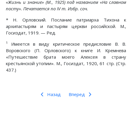
«Жизнь и знание» (М., 1925) под названием «На славном
посту». Печатается по IV т. Избр. соч.
* Н. Орловский. Послание патриарха Тихона к
архипастырям и пастырям церкви российской. М.,
Госиздат, 1919. — Ред.
1
Имеется в виду критическое предисловие В. В.
Воровского (П. Орловского) к книге И. Кремнева
«Путешествие брата моего Алексея в страну
крестьянской утопии». М., Госиздат, 1920, 61 стр. (Стр.
437.)
Назад
Вперед
Предыдущий: Из моей жизни и работы
Следующий: Памятные годы
Назад
Вперед