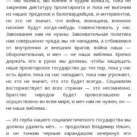
— Мы бьемся, мы воюем и будем воевать, пока не
закрепим диктатуру пролетариата и пока не выгоним
из наших пределов и белогвардейцев, и интервентов,
но это не значит, что война, военщина, военное
насилие будут когда-нибудь главенствовать у нас.
Завоевания нам не нужны. Завоевательная политика
нам совершенно чужда; мы не нападаем, а отбиваемся
от внутренних и внешних врагов; война наша —
оборонительная, и меч — не наша эмблема. Крепко
держать его в руках мы должны, чтобы защищать
наше пролетарское государство до тех пор, пока у нас
есть враги, пока на нас нападают, пока нам угрожают,
но это не значит, что это будет всегда... Социализм
восторжествует во всех странах — это несомненно.
Братство народов будет провозглашено и
осуществлено во всем мире, и меч нам не нужен, он —
не наша эмблема...
— Из герба нашего социалистического государства мы
должны удалить меч... — продолжал Владимир Ильич,
и он тонким черным карандашом зачеркнул его