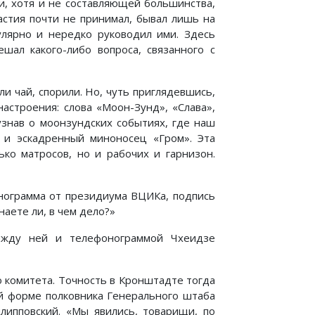
и, хотя и не составляющей большинства,
астия почти не принимал, бывал лишь на
улярно и нередко руководил ими. Здесь
шал какого-либо вопроса, связанного с
ли чай, спорили. Но, чуть приглядевшись,
астроения: слова «Моон-Зунд», «Слава»,
узнав о моонзундских событиях, где наш
 и эскадренный миноносец «Гром». Эта
ко матросов, но и рабочих и гарнизон.
нограмма от президиума ВЦИКа, подпись
наете ли, в чем дело?»
между ней и телефонограммой Чхеидзе
о комитета. Точность в Кронштадте тогда
ой форме полковника Генерального штаба
липповский. «Мы явились, товарищи, по