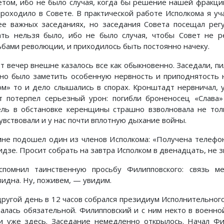
етом, ибо не было случая, когда бы решение нашей фракци
проходило в Совете. В практической работе Исполкома я уч
ее важных заседаниях, но заседания Совета посещал рег
ать нельзя было, ибо не было случая, чтобы Совет не ре
ьбами революции, и приходилось быть постоянно начеку.
от вечер внешне казалось все как обыкновенно. Заседали, пи
но было заметить особенную нервность и приподнятость н
ом» то и дело слышались в спорах. Кронштадт нервничал, 
т потерпел серьезный урон: погибли броненосец «Слава»
ель в обстановке керенщины страшно взволновала не толь
увствовали и у нас почти вплотную дыхание войны.
мне подошел один из членов Исполкома: «Получена телефо
дзе. Просит собрать на завтра Исполком в двенадцать, не з
спомнил таинственную просьбу Филипповского: связь 
видна. Ну, поживем, — увидим.
другой день в 12 часов собрался президиум Исполнительног
талась обязательной. Филипповский и с ним некто в военн
и уже здесь. Заседание немедленно открылось. Начал Фи