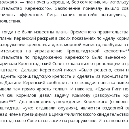
олжал я, — план очень хорош, и, без сомнения, мы используе
вительство Керенского». Заключение поначалу вышло с
училось эффектное. Лица наших «гостей» вытянулись,
вольствия.
 тогда не были известны планы Временного правительства
планы Керенский раскрыл в своих показаниях по «делу Корнил
разоружение крепости, а я, как морской министр, возбудил э
вительства на упразднение Кронштадтской крепости»*
вительства по предложению Керенского было вынесено 
варивали Кронштадтский Совет отказаться от резолюции о п
нштадте. Дальше Керенский писал: «Было решено, если не
азднить Кронштадтскую крепость и сделать из Кронштадта 
д.». Дальше Керенский сообщает, что «каждая попытка выве
ывала там прямо ярость толпы». И наконец: «Сдача Риги не
мя как Корнилов давал задачу Крымову (разоружить Кр
дия»***. Два последних утверждения Керенского (о «попы
нштадтцы «уже отдавали орудия»), являются вздорной вы
езд члена президиума ВЦИКа Филипповского свидетельство
нштадтского Совета согласие на разоружение. И эта попытка 