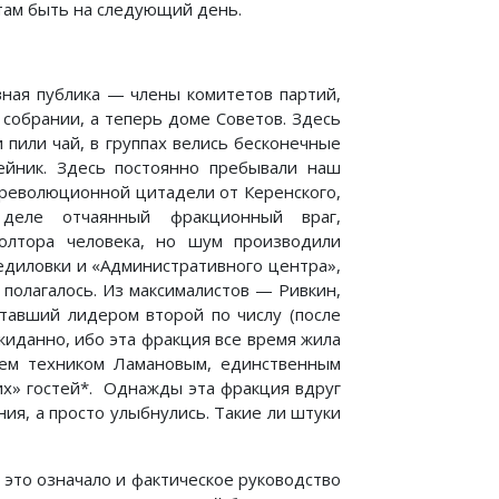
там быть на следующий день.
вная публика — члены комитетов партий,
 собрании, а теперь доме Советов. Здесь
 пили чай, в группах велись бесконечные
йник. Здесь постоянно пребывали наш
 революционной цитадели от Керенского,
деле отчаянный фракционный враг,
олтора человека, но шум производили
едиловки и «Административного центра»,
 полагалось. Из максималистов — Ривкин,
ставший лидером второй по числу (после
иданно, ибо эта фракция все время жила
лем техником Ламановым, единственным
их» гостей*. Однажды эта фракция вдруг
ия, а просто улыбнулись. Такие ли штуки
 это означало и фактическое руководство