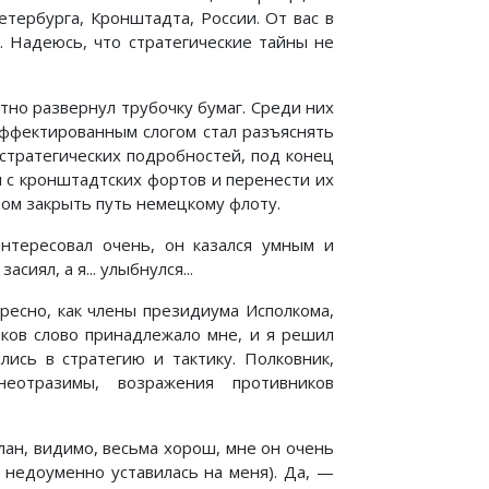
тербурга, Кронштадта, России. От вас в
. Надеюсь, что стратегические тайны не
тно развернул трубочку бумаг. Среди них
эффектированным слогом стал разъяснять
стратегических подробностей, под конец
 с кронштадтских фортов и перенести их
зом закрыть путь немецкому флоту.
нтересовал очень, он казался умным и
иял, а я... улыбнулся...
ресно, как члены президиума Исполкома,
иков слово принадлежало мне, и я решил
лись в стратегию и тактику. Полковник,
отразимы, возражения противников
лан, видимо, весьма хорош, мне он очень
а недоуменно уставилась на меня). Да, —