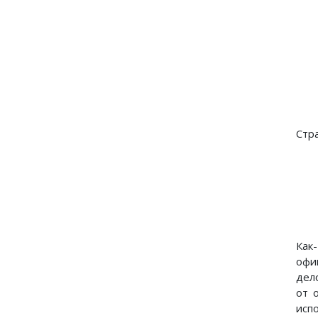
Стр
Как
офи
дел
от 
исп