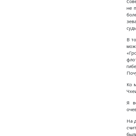
Сов
не 
бол
зев
суд
В т
мож
«Гр
фло
гиб
Поч
Ко 
Чхеи
Я в
оче
На 
счи
был