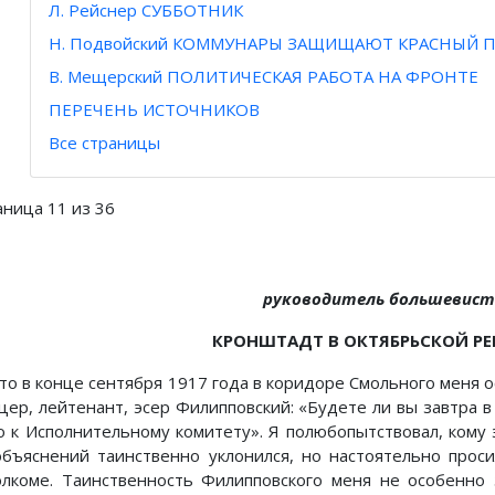
Л. Рейснер СУББОТНИК
Н. Подвойский КОММУНАРЫ ЗАЩИЩАЮТ КРАСНЫЙ 
В. Мещерский ПОЛИТИЧЕСКАЯ РАБОТА НА ФРОНТЕ
ПЕРЕЧЕНЬ ИСТОЧНИКОВ
Все страницы
аница 11 из 36
руководитель большевист
КРОНШТАДТ В ОКТЯБРЬСКОЙ 
-то в конце сентября 1917 года в коридоре Смольного меня
цер, лейтенант, эсер Филипповский: «Будете ли вы завтра 
о к Исполнительному комитету». Я полюбопытствовал, кому 
объяснений таинственно уклонился, но настоятельно прос
олкоме. Таинственность Филипповского меня не особенно 