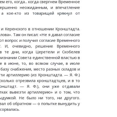
м его, когда... когда свергнем Временное
овершенно неожиданным, и впечатление
 а кое-кто из товарищей крякнул от
 и Керенского в отношении Кронштадта.
ова». Там он писал: «Не я давал согласие
тот вопрос и получил согласие Временного
*. И, очевидно, решение Временного
в те дни, когда Церетели и Скобелев
ризнании Совета единственной властью в
 в июне, то, во всяком случае, в июле
базу снабжения, место разных складов и
зти артиллерию (из Кронштадта. — Я. Ф.)
сколько отрезвила кронштадтцев, и в то
онштадт. — Я. Ф.), они уже отдавали
тках вывезти артиллерию» и о том, что
думкой. Не было ни того, ни другого.
вал об обратном — о попытке вынудить у
сорвалась.