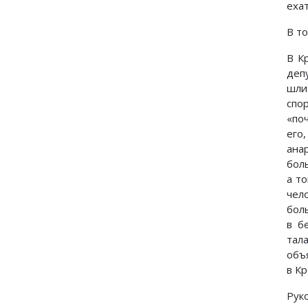
еха
В то
В К
деп
шли
спо
«по
его
ана
бол
а т
чел
бол
в б
тал
объ
в К
Рук