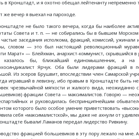
ть в Кронштадт, и я охотно обещал лейтенанту непременно 
т же вечер я выехал на пароходе.
ронштадте не было такого вечера, когда бы наиболее акти
утаты Совета и т. п. — не собирались бы в бывшем Морском
 частые заседания исполкома, фракций, комиссий, ужинали и
ры, словом — это был настоящий революционный мураве
чти Марат» — Блейхман, анархист-коммунист, скрывшийся в
, казалось бы, ближайший единомышленник, а на 
рхосиндикалист Ярчук. Оба были лидерами фракций в п
ьшой. Из эсеров Брушвит, впоследствии член Самарской учр
огда игравший в левизну, ибо правым в Кронштадте быть не
овек чрезвычайной мягкости и жалкого вида, неожиданно 
ьшевиков) фракции Совета — максималистов. Говорю — неож
еспартийных и руководилась беспринципнейшим обывате
антом которого было особое умение приветствовать «высок
явила себя «максималистской», мы даже не ахнули от удивлен
ронштадте бывали! Ламанов передал лидерство Ривкину.
оводство фракцией большевиков в эту пору лежало на мне. А