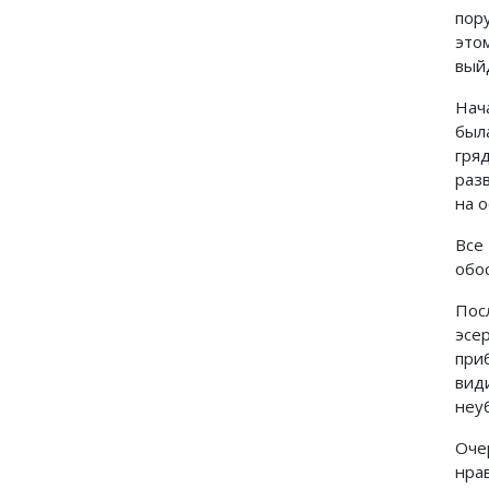
пор
это
вый
Нач
был
гря
раз
на 
Все
обос
Пос
эсе
при
вид
неу
Оче
нра