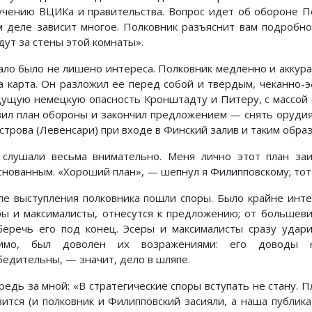
учению ВЦИКа и правительства. Вопрос идет об обороне Пе
м деле зависит многое. Полковник разъяснит вам подробно
дут за стены этой комнаты».
ало было не лишено интереса. Полковник медленно и аккура
а карта. Он разложил ее перед собой и твердым, чеканно-
дущую немецкую опасность Кронштадту и Питеру, с массой 
вил план обороны и закончил предложением — снять орудия
острова (Левенсари) при входе в Финский залив и таким обра
 слушали весьма внимательно. Меня лично этот план заи
нованным. «Хороший план», — шепнул я Филипповскому; тот зас
ле выступления полковника пошли споры. Было крайне инте
ры и максималисты, отнесутся к предложению; от большев
беречь его под конец. Эсеры и максималисты сразу удари
имо, был доволен их возражениями: его доводы не
бедительны, — значит, дело в шляпе.
редь за мной: «В стратегические споры вступать не стану. П
вится (и полковник и Филипповский засияли, а наша публик