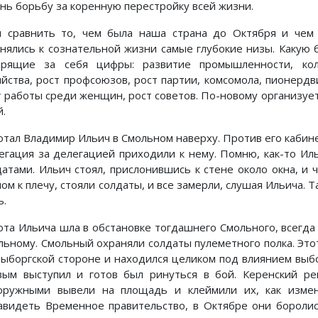
ень борьбу за коренную перестройку всей жизни.
и сравнить то, чем была наша страна до Октября и чем 
нялись к сознательной жизни самые глубокие низы. Какую 
орящие за себя цифры: развитие промышленности, кол
яйства, рост профсоюзов, рост партии, комсомола, пионердв
т работы среди женщин, рост советов. По-новому организует
й.
отал Владимир Ильич в Смольном наверху. Против его кабин
егация за делегацией приходили к нему. Помню, как-то Ил
датами. Ильич стоял, прислонившись к стене около окна, и 
ом к плечу, стояли солдаты, и все замерли, слушая Ильича. 
ь.
ота Ильича шла в обстановке тогдашнего Смольного, всегда
льному. Смольный охраняли солдаты пулеметного полка. Это
Выборгской стороне и находился целиком под влиянием выбо
вым выступил и готов был ринуться в бой. Керенский ре
оружными вывели на площадь и клеймили их, как измен
авидеть Временное правительство, в Октябре они боролис