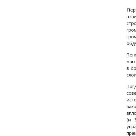
Пер
вза
стр
гро
гро
обд
Теп
мас
в о
сло
Тог
сов
ист
зак
впл
(и 
упр
пра