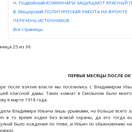
Н. Подвойский КОММУНАРЫ ЗАЩИЩАЮТ КРАСНЫЙ 
В. Мещерский ПОЛИТИЧЕСКАЯ РАБОТА НА ФРОНТЕ
ПЕРЕЧЕНЬ ИСТОЧНИКОВ
Все страницы
аница 25 из 36
ПЕРВЫЕ МЕСЯЦЫ ПОСЛЕ ОК
оре после взятия власти мы поселились с Владимиром Ил
шей классной дамы. Таких комнат в Смольном было много
ву в марте 1918 года.
идела Владимира Ильича лишь урывками, но больше всего з
ич в то время ходил без всякой охраны, да его тогда 
гулкой было хождение по Неве, и Ильич по обыкновению на х
новало.