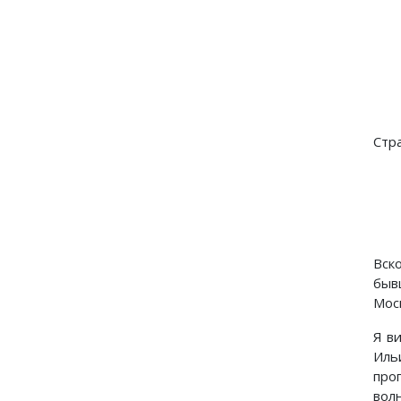
Стр
Вск
быв
Моск
Я в
Иль
про
вол