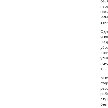
себ
пер
нос
Иль
зан
Одн
ино
Нед
убо
сто
улыб
ясн
тов.
Мне
ста
рас
раб
эту
без