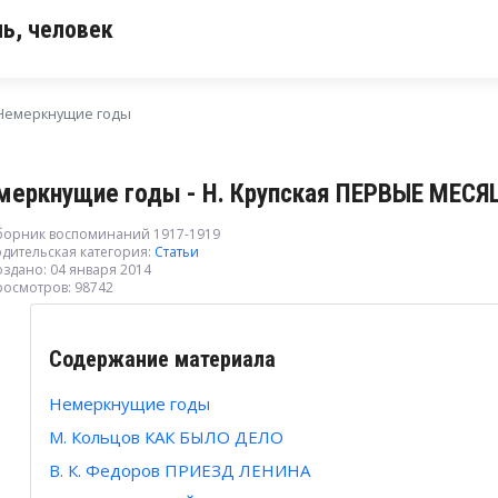
ь, человек
Немеркнущие годы
меркнущие годы - Н. Крупская ПЕРВЫЕ МЕС
борник воспоминаний 1917-1919
дительская категория:
Статьи
здано: 04 января 2014
росмотров: 98742
Содержание материала
Немеркнущие годы
М. Кольцов КАК БЫЛО ДЕЛО
В. К. Федоров ПРИЕЗД ЛЕНИНА