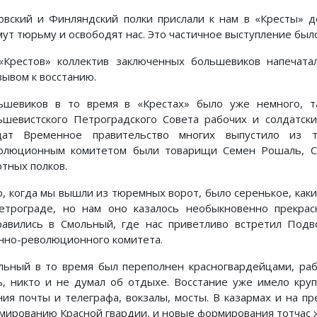
овский и Финляндский полки прислали к нам в «Кресты» д
мут тюрьму и освободят нас. Это частичное выступление был
«Крестов» коллектив заключенных большевиков напечата
зывом к восстанию.
ьшевиков в то время в «Крестах» было уже немного, т
ьшевистского Петроградского Совета рабочих и солдатск
дат Временное правительство многих выпустило из 
олюционным комитетом были товарищи Семен Рошаль, Сах
отных полков.
о, когда мы вышли из тюремных ворот, было серенькое, как
етрограде, но нам оно казалось необыкновенно прекра
равились в Смольный, где нас приветливо встретил Подв
нно-революционного комитета.
льный в то время был переполнен красногвардейцами, раб
ь, никто и не думал об отдыхе. Восстание уже имело кру
ния почты и телеграфа, вокзалы, мосты. В казармах и на п
мированию Красной гвардии, и новые формирования тотчас ж