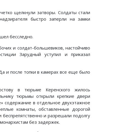
 четко щелкнули затворы. Солдаты стали
 надзирателя быстро заперли на замки
шел бесследно.
бочих и солдат-большевиков, настойчиво
стиции Зарудный уступил и приказал
Да и после топки в камерах все еще было
остову в тюрьме Керенского жилось
льнику тюрьмы открыли крепкие двери
ое» содержание в отдельное двухэтажное
еплые комнаты, обставленные дорогой
и беспрепятственно и разрешали подолгу
 монархистам без задержек.