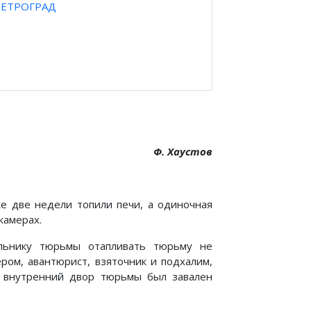
ПЕТРОГРАД
Ф. Хаустов
е две недели топили печи, а одиночная
камерах.
льнику тюрьмы отапливать тюрьму не
ром, авантюрист, взяточник и подхалим,
о внутренний двор тюрьмы был завален