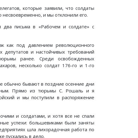
елегатов, которые заявили, что солдаты
о несвоевременно, и мы отклонили его.
л два письма в «Рабочем и солдате» с
ак как под давлением революционного
их депутатов и настойчивых требований
тюрьмы ранее. Среди освобожденных
аров, несколько солдат 176-го и 1-го
ие обычно бывают в поздние осенние дни
сным. Прямо из тюрьмы С. Рошаль и я
ойский и мы поступили в распоряжение
очими и солдатами, и хотя все не спали
пные успехи: большевиками были заняты
редприятиях шла лихорадочная работа по
е пускались в дело.