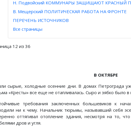
Н. Подвойский КОММУНАРЫ ЗАЩИЩАЮТ КРАСНЫЙ 
В. Мещерский ПОЛИТИЧЕСКАЯ РАБОТА НА ФРОНТЕ
ПЕРЕЧЕНЬ ИСТОЧНИКОВ
Все страницы
аница 12 из 36
В ОКТЯБРЕ
яли сырые, холодные осенние дни. В домах Петрограда уж
ьма «Кресты» все еще не отапливалась. Сыро и зябко было в 
тойчивые требования заключенных большевиков к нача
водили ни к чему. Начальник тюрьмы, называвший себя эсе
еренно оттягивал отопление здания, несмотря на то, чт
белями дров и угля.