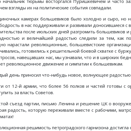
р начальник тюрьмы восторгался Пуришкевичем и часто за
чем взгляды их на политические события совпадали.
диночных камерах большевиков было холодно и сыро, но н
 бодрость в нас поддерживали и развивали доносившиеся с в
вительства после июльских дней разгромить большевиков и 
адностью и величайшей радостью следили за тем, как п
но нарастали революционные, большевистские организации
ачивались, готовились к решительной боевой схватке с буржу
атросов, навещавших нас, мы узнавали, что и в широких бед
тет революционное движение и симпатии к большевикам.
дый день приносил что-нибудь новое, волнующее радостью
ти от 12-й армии, что более 56 полков и частей готовы с 
упить за власть Советов.
той съезд партии, письмо Ленина и решение ЦК о вооруже
рая радость, которую переживали вместе с рабочими, матр
матах!
олюционная решимость петроградского гарнизона достигла 