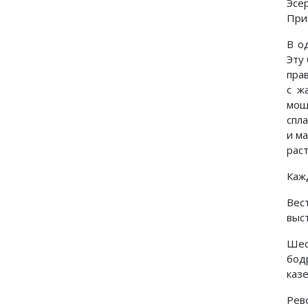
Эсе
При
В о
Эту
пра
с ж
мощ
спл
и м
рас
Каж
Вес
выст
Шес
бод
казе
Рев