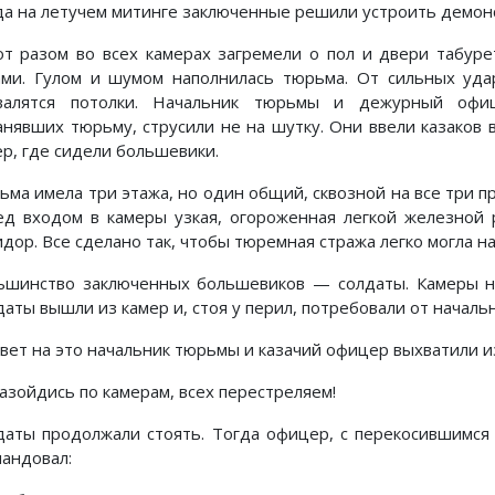
да на летучем митинге заключенные решили устроить демон
от разом во всех камерах загремели о пол и двери табур
ами. Гулом и шумом наполнилась тюрьма. От сильных удар
валятся потолки. Начальник тюрьмы и дежурный офиц
анявших тюрьму, струсили не на шутку. Они ввели казаков
ер, где сидели большевики.
ьма имела три этажа, но один общий, сквозной на все три п
ед входом в камеры узкая, огороженная легкой железной
идор. Все сделано так, чтобы тюремная стража легко могла 
ьшинство заключенных большевиков — солдаты. Камеры на
даты вышли из камер и, стоя у перил, потребовали от начал
твет на это начальник тюрьмы и казачий офицер выхватили и
азойдись по камерам, всех перестреляем!
даты продолжали стоять. Тогда офицер, с перекосившимся 
мандовал: