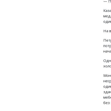
— П
Каз
мед
оди
На 
Пет
пот
нач
Одн
хол
Мон
нес
оди
зда
меб
без