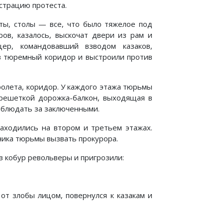
страцию протеста.
еты, столы — все, что было тяжелое под
ов, казалось, выскочат двери из рам и
ер, командовавший взводом казаков,
 в тюремный коридор и выстроили против
ролета, коридор. У каждого этажа тюрьмы
 решеткой дорожка-балкон, выходящая в
наблюдать за заключенными.
ходились на втором и третьем этажах.
ьника тюрьмы вызвать прокурора.
з кобур револьверы и пригрозили:
от злобы лицом, повернулся к казакам и