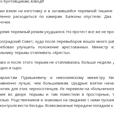
о бунтовщикам, взвод!!!
аки взяли на изготовку и в затаившейся тюремной тишине
ленно расходиться по камерам. Балконы опустели. Два
ночки.
время тюремный режим ухудшился. Но протест все же не про
роградский Совет, куда после перевыборов вошло много ра
ребовал улучшить положение арестованных. Министр ю
альнику тюрьмы отапливать «Кресты».
ако и после этого тюрьма не отапливалась больше недели. 
одно и сыро.
архистам Пуришкевичу и николаевскому министру Хв
равненно лучше, чем большевикам. Щедрые взятки нача
ночек для этих черносотенцев. Их перевели на «больничн
ние во дворе тюрьмы и там поместили в просторные, т
елью. Родственников и знакомых на свидание с ними пускал
 контроля вести беседы. Всевозможные передачи попадали к