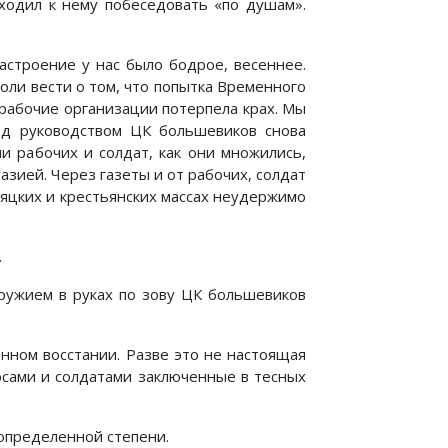
ходил к нему побеседовать «по душам».
астроение у нас было бодрое, весеннее.
оли вести о том, что попытка Временного
рабочие организации потерпела крах. Мы
од руководством ЦК большевиков снова
 рабочих и солдат, как они множились,
азией. Через газеты и от рабочих, солдат
няцких и крестьянских массах неудержимо
.
оружием в руках по зову ЦК большевиков
нном восстании. Разве это не настоящая
осами и солдатами заключенные в тесных
определенной степени.