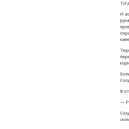
Тог
И в
рук
про
охр
кам
Тюр
пер
кор
Бол
Сол
В о
— Р
Сол
ско