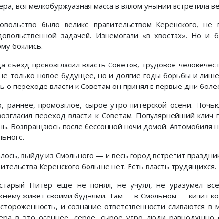
ера, вся мелкобуржуазная масса в вялом унынии встретила ве
овольство было велико правительством Керенского, не в
довольственной задачей. Изнемогали «в хвостах». Но и 
ому боялись.
да съезд провозгласил власть Советов, трудовое человечес
 не только новое будущее, но и долгие годы борьбы и лише
ть о переходе власти к Советам он принял в первые дни бол
о, раннее, промозглое, сырое утро питерской осени. Ночь
возгласил переход власти к Советам. Популярнейший клич 
нь. Возвращаюсь после бессонной ночи домой. Автомобиля н
льного.
алось, выйду из Смольного — и весь город встретит праздник
вительства Керенского больше нет. Есть власть трудящихся.
старый Питер еще не понял, не учуял, не уразумел все
жнему живет своими буднями. Там — в Смольном — кипит кот
астороженность, и сознание ответственности сливаются в
ера в это осеннее, серое, сырое утро люди равнодушно 