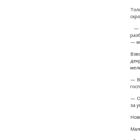
Тол
скро
— Т
раз
— м
Взв
дек
мел
— В
гос
— О
за у
Нов
Мал