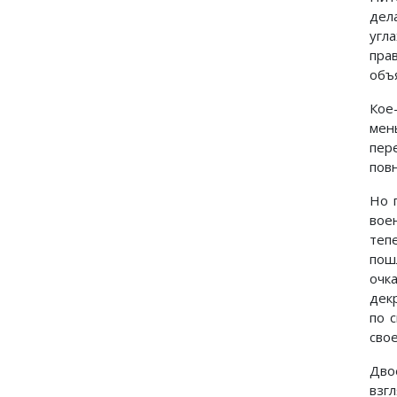
дел
угл
пра
объ
Кое
мен
пер
повн
Но 
вое
теп
пош
очк
дек
по 
свое
Дво
взгл