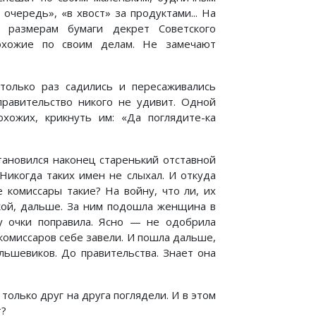
очередь», «в хвост» за продуктами... На
 размерам бумаги декрет Советского
рохожие по своим делам. Не замечают
только раз садились и пересаживались
правительство никого не удивит. Одной
хожих, крикнуть им: «Да поглядите-ка
тановился наконец старенький отставной
Никогда таких имен не слыхал. И откуда
 комиссары такие? На войну, что ли, их
чкой, дальше. За ним подошла женщина в
у очки поправила. Ясно — не одобрила
комиссаров себе завели. И пошла дальше,
льшевиков. До правительства. Знает она
только друг на друга поглядели. И в этом
т?