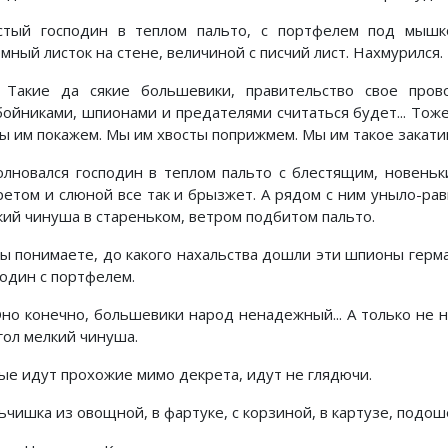
стый господин в теплом пальто, с портфелем под мышк
мный листок на стене, величиной с писчий лист. Нахмурился. 
акие да сякие большевики, правительство свое прово
бойниками, шпионами и предателями считаться будет... Тож
ы им покажем. Мы им хвосты поприжмем. Мы им такое закатим
олновался господин в теплом пальто с блестящим, новень
ретом и слюной все так и брызжет. А рядом с ним уныло-ра
кий чинуша в стареньком, ветром подбитом пальто.
ы понимаете, до какого нахальства дошли эти шпионы герм
подин с портфелем.
но конечно, большевики народ ненадежный... А только не н
гол мелкий чинуша.
ые идут прохожие мимо декрета, идут не глядючи.
ьчишка из овощной, в фартуке, с корзиной, в картузе, подош