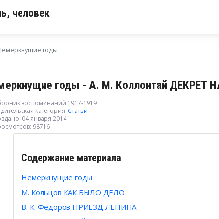
ь, человек
Немеркнущие годы
меркнущие годы - А. М. Коллонтай ДЕКРЕТ Н
борник воспоминаний 1917-1919
дительская категория:
Статьи
здано: 04 января 2014
росмотров: 98716
Содержание материала
Немеркнущие годы
М. Кольцов КАК БЫЛО ДЕЛО
В. К. Федоров ПРИЕЗД ЛЕНИНА