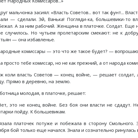
вет Народных Комиссаров...»
руг мальчонка засиял: «Власть Советов... вот так фунт... Вл
зали — сделали. Эй, Ванька! Погляди-ка, большевики-то вл
бежал. А за ним рабочий. Женщина в платочке. Солдат. Еще н
ое случилось. Но чутьем пролетарским смекают: не к добр
стьян — она избавленье.
ародные комиссары — это что же такое будет? — вопрошают
 просто тебе комиссар, но не как прежний, а от народа коми
ж коли власть Советов — конец войне, — решает солдат, 
ду. Прямо в деревню, на землю.
ботница молодая, в платочке, решает:
ет, это не конец войне. Без боя они власти не сдадут. Не
итарки пойду. К большевикам.
язала платочек потуже и побежала в сторону Смольного. 
бря бой только еще начался. Знала и сознательно ринулась 