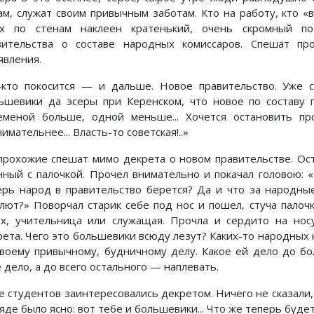
ам, служат своим привычным заботам. Кто на работу, кто «в 
ах по стенам наклеен кратенький, очень скромный по
вительства о составе народных комиссаров. Спешат п
явления.
-кто покосится — и дальше. Новое правительство. Уже с
ьшевики да эсеры при Керенском, что новое по составу 
еменой больше, одной меньше... Хочется остановить про
имательнее... Власть-то советская!..»
прохожие спешат мимо декрета о новом правительстве. Ос
нный с палочкой. Прочел внимательно и покачал головою: «
ерь народ в правительство берется? Да и что за народные
лют?» Поворчал старик себе под нос и пошел, стуча пало
ах, учительница или служащая. Прочла и сердито на нос
рета. Чего это большевики всюду лезут? Каких-то народных 
своему привычному, будничному делу. Какое ей дело до бо
 дело, а до всего остального — наплевать.
е студентов заинтересовались декретом. Ничего не сказали, 
яде было ясно: вот тебе и большевики... Что же теперь буде