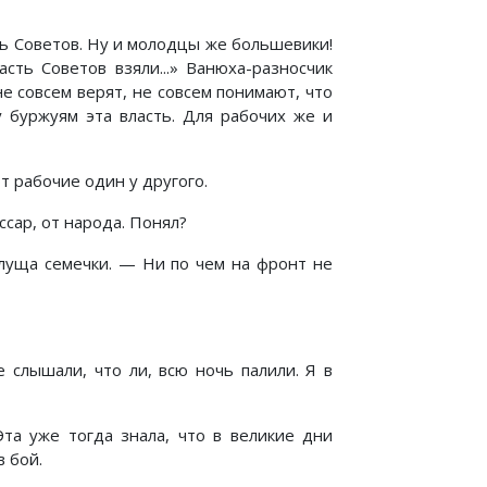
асть Советов. Ну и молодцы же большевики!
асть Советов взяли...» Ванюха-разносчик
е совсем верят, не совсем понимают, что
у буржуям эта власть. Для рабочих же и
 рабочие один у другого.
ссар, от народа. Понял?
луща семечки. — Ни по чем на фронт не
 слышали, что ли, всю ночь палили. Я в
Эта уже тогда знала, что в великие дни
в бой.