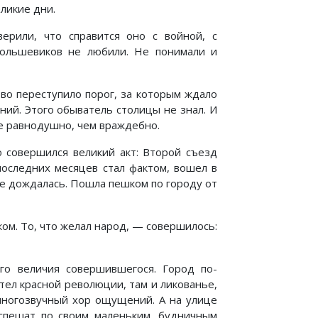
ликие дни.
ерили, что справится оно с войной, с
большевиков не любили. Не понимали и
тво переступило порог, за которым ждало
ний. Этого обыватель столицы не знал. И
ее равнодушно, чем враждебно.
ю совершился великий акт: Второй съезд
последних месяцев стал фактом, вошел в
е дождалась. Пошла пешком по городу от
ом. То, что желал народ, — совершилось:
го величия совершившегося. Город по-
ел красной революции, там и ликованье,
 многозвучный хор ощущений. А на улице
спешат по своим маленьким, будничным