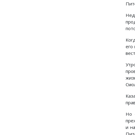
Пит
Нед
про
пот
Ког
его
вес
Утр
про
жиз
Смо
Каз
пра
Но 
пре
и н
Пит