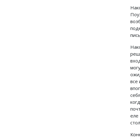
Нак
Поу
воз
под
пись
Нак
реш
вхо
мог
ожи
все
впо
себ
ког
поч
еле
стол
Кон