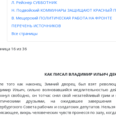
Л. Рейснер СУББОТНИК
Н. Подвойский КОММУНАРЫ ЗАЩИЩАЮТ КРАСНЫЙ 
В. Мещерский ПОЛИТИЧЕСКАЯ РАБОТА НА ФРОНТЕ
ПЕРЕЧЕНЬ ИСТОЧНИКОВ
Все страницы
аница 16 из 36
КАК ПИСАЛ ВЛАДИМИР ИЛЬИЧ ДЕК
ле того как наконец Зимний дворец был взят революц
димир Ильич, сильно волновавшийся медлительностью де
охнул свободно, он тотчас снял свой незатейливый грим 
итическими друзьями, на ожидавшее завершения 
ербургского Совета рабочих и солдатских депутатов. Нельзя 
ясающее, вихрь человеческих чувств пронесся по залу, когда