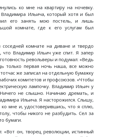
нулись ко мне на квартиру на ночевку.
а Владимира Ильича, который хотя и был
орил его занять мою постель, и лишь
льшой комнате, где к его услугам был
в соседней комнате на диване и твердо
, что Владимир Ильич уже спит. Я запер
 готовность револьверы и подумал: «Ведь
дь только первая ночь наша, все можно
й тотчас же записал на отдельную бумажку
рабочих комитетов и профсоюзов. «Чтобы
ектрическую лампочку. Владимир Ильич у
? Ничего не слышно. Начинаю дремать, и
ладимира Ильича. Я насторожился. Слышу,
 ко мне и, удостоверившись, что я сплю,
олу, чтобы никого не разбудить. Сел за
то бумаги.
ал: «Вот он, творец революции, истинный