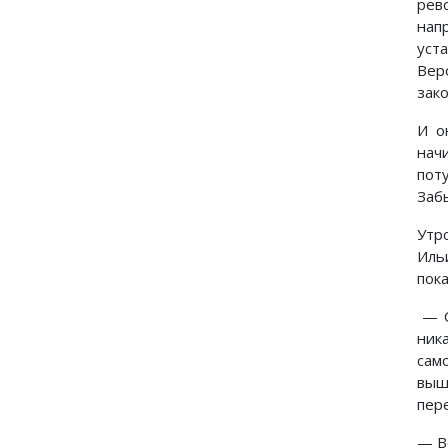
рев
нап
уст
Вер
зак
И о
нач
пот
Забы
Утр
Иль
пок
— С
ник
сам
выш
пер
— В