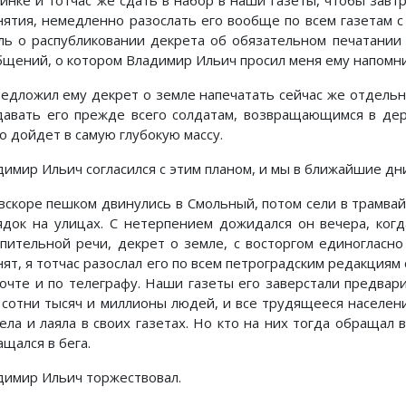
инке и тотчас же сдать в набор в наши газеты, чтобы завтр
нятия, немедленно разослать его вообще по всем газетам с
ль о распубликовании декрета об обязательном печатании 
бщений, о котором Владимир Ильич просил меня ему напомн
редложил ему декрет о земле напечатать сейчас же отдельн
давать его прежде всего солдатам, возвращающимся в дер
о дойдет в самую глубокую массу.
димир Ильич согласился с этим планом, и мы в ближайшие дн
вскоре пешком двинулись в Смольный, потом сели в трамвай
ядок на улицах. С нетерпением дожидался он вечера, когд
упительной речи, декрет о земле, с восторгом единогласно
ят, я тотчас разослал его по всем петроградским редакциям 
почте и по телеграфу. Наши газеты его заверстали предвар
 сотни тысяч и миллионы людей, и все трудящееся населени
ела и лаяла в своих газетах. Но кто на них тогда обращал
щался в бега.
димир Ильич торжествовал.