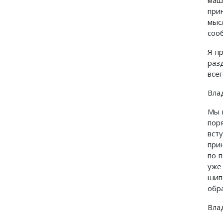
маш
при
мыс
соо
Я п
раз
всег
Вла
Мы 
пор
вст
прин
по 
уже
шип
обра
Вла