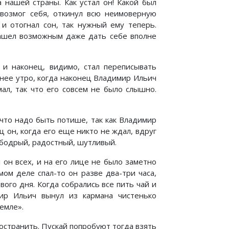
нашей страны. Как устал он! Какой был
возмог себя, откинул всю неимоверную
 и отогнал сон, так нужный ему теперь.
 нашел возможным даже дать себе вполне
л и наконец, видимо, стал переписывать
ннее утро, когда наконец Владимир Ильич
мал, так что его совсем не было слышно.
 что надо быть потише, так как Владимир
 он, когда его еще никто не ждал, вдруг
 бодрый, радостный, шутливый.
он всех, и на его лице не было заметно
мом деле спал-то он разве два-три часа,
ого дня. Когда собрались все пить чай и
ир Ильич вынул из кармана чистенько
емле».
остранить. Пускай попробуют тогда взять