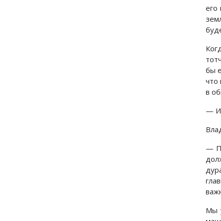
его
зем
буд
Ког
тот
бы 
что
в о
— И 
Вла
— П
дол
дур
гла
важ
Мы 