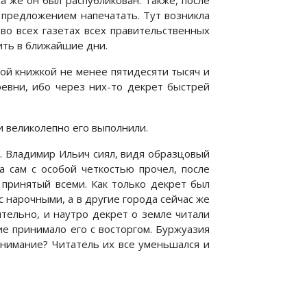
а же он был распубликован. Также, после
 предложением напечатать. Тут возникла
во всех газетах всех правительственных
ить в ближайшие дни.
ой книжкой не менее пятидесяти тысяч и
евни, ибо через них-то декрет быстрей
и великолепно его выполнили.
. Владимир Ильич сиял, видя образцовый
а сам с особой четкостью прочел, после
 принятый всеми. Как только декрет был
с нарочными, а в другие города сейчас же
ительно, и наутро декрет о земле читали
е принимало его с восторгом. Буржуазия
 внимание? Читатель их все уменьшался и