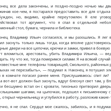
онец все дела закончены, и поздно-поздно ночью мы дви
жинав кое-чем, я постарался предоставить все для отдых
бужден, но, видимо, крайне переутомлен. Я еле угов
ействовал тот аргумент, что я спал в отдельной небо
менный стол, бумага, чернила и библиотека.
онец Владимир Ильич согласился, и мы разошлись. Я лег 
ил заснуть только лишь тогда, когда вполне удостоверюсь
дные двери на все цепочки, крючки и замки, привел в боевую
ут вломиться, арестовать, убить Владимира Ильича, — ве
дать. Ну что же, тогда померимся силами. Я на всякий случа
 известные мне телефоны товарищей, Смольного, районных 
пыхах не перезабыть», — подумал я. Наконец я потушил эл
я в комнате погасил ранее меня. Прислушиваюсь: спит ли
да вот-вот должен был заснуть, вдруг блеснул свет там, у В
ти бесшумно встал он с кровати, тихонько притворил дверь
 слышными шагами, на цыпочках, подошел к письменному ст
, открыл чернильницу и углубился в работу, разложив какие-
ечно, я не спал. Сердце мое сжалось, забилось, и я подум