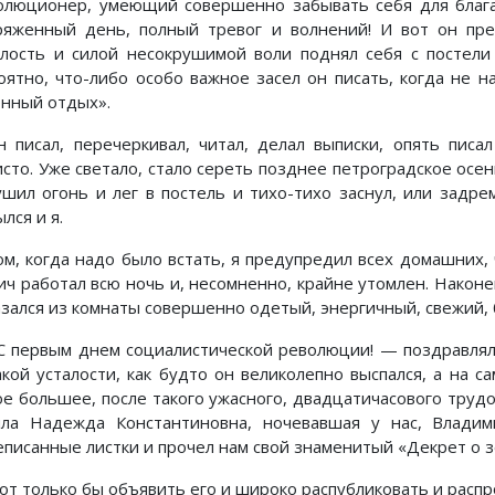
олюционер, умеющий совершенно забывать себя для блага 
ряженный день, полный тревог и волнений! И вот он пре
алость и силой несокрушимой воли поднял себя с постели
оятно, что-либо особо важное засел он писать, когда не
онный отдых».
н писал, перечеркивал, читал, делал выписки, опять писа
исто. Уже светало, стало сереть позднее петроградское осе
ушил огонь и лег в постель и тихо-тихо заснул, или задре
лся и я.
ом, когда надо было встать, я предупредил всех домашних,
ич работал всю ночь и, несомненно, крайне утомлен. Наконец
азался из комнаты совершенно одетый, энергичный, свежий,
 первым днем социалистической революции! — поздравлял 
акой усталости, как будто он великолепно выспался, а на са
ое большее, после такого ужасного, двадцатичасового трудов
ла Надежда Константиновна, ночевавшая у нас, Владим
еписанные листки и прочел нам свой знаменитый «Декрет о з
от только бы объявить его и широко распубликовать и распр