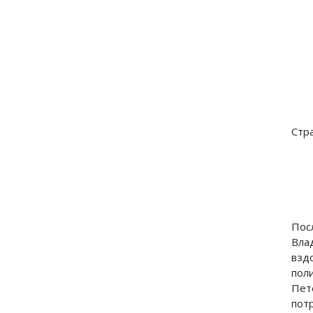
Стр
Пос
Вла
взд
пол
Пет
потр