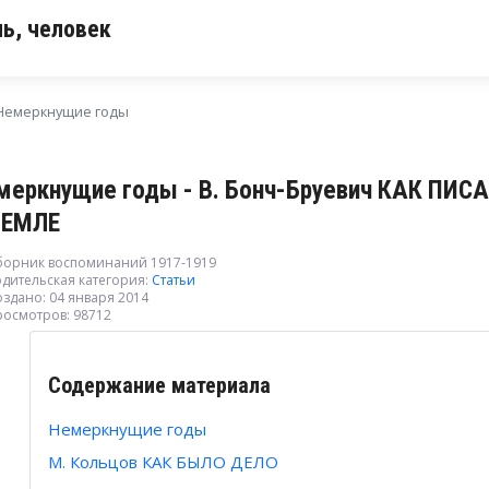
ь, человек
Немеркнущие годы
меркнущие годы - В. Бонч-Бруевич КАК ПИ
ЗЕМЛЕ
борник воспоминаний 1917-1919
дительская категория:
Статьи
здано: 04 января 2014
росмотров: 98712
Содержание материала
Немеркнущие годы
М. Кольцов КАК БЫЛО ДЕЛО