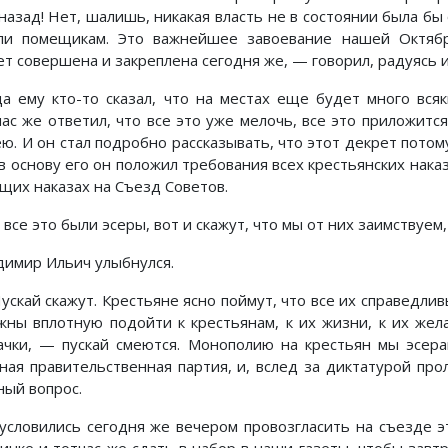
 назад! Нет, шалишь, никакая власть не в состоянии была бы
ли помещикам. Это важнейшее завоевание нашей Октябр
ет совершена и закреплена сегодня же, — говорил, радуясь 
да ему кто-то сказал, что на местах еще будет много вс
час же ответил, что все это уже мелочь, все это приложитс
ею. И он стал подробно рассказывать, что этот декрет пото
 в основу его он положил требования всех крестьянских нака
бщих наказах на Съезд Советов.
все это были эсеры, вот и скажут, что мы от них заимствуем
димир Ильич улыбнулся.
ускай скажут. Крестьяне ясно поймут, что все их справедл
жны вплотную подойти к крестьянам, к их жизни, к их жела
ачки, — пускай смеются. Монополию на крестьян мы эсер
вная правительственная партия, и, вслед за диктатурой пр
ный вопрос.
условились сегодня же вечером провозгласить на съезде эт