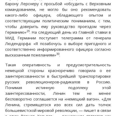
барону Лерснеру с просьбой «обсудить с Верховным
командованием, не могло бы оно рекомендовать
какого-либо офицера, обладающего опытом и
соответствующим политическим пониманием, с тем,
чтобы доверить ему руководство проездом через
29
Германию»
. На следующий день из Главной ставки в
МИД Германии поступает телеграмма от генерала
Людендорфа: «Я позабочусь о выборе пригодного и
соответственно информированного офицера согласно
30
высказанным пожеланиям»
.
Такая оперативность и предусмотрительность
немецкой стороны красноречиво говорила о ее
заинтересованности в быстрейшей транспортировке
русских революционеров-радикалов в Россию.
Понимая истинную подоплеку этой
заинтересованности, Ленин тем не менее
бесповоротно соглашается на «немецкий вагон». «Для
Ленина, стремящегося изо всех сил дать толчок
большевистской мировой революции, — пишет в связи
с этим Вернер Хальвег, — решающим является как