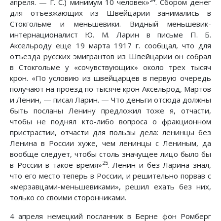
апреля. — Г. С.) минимум 10 человек»
. Сбором денег
для отъезжающих из Швейцарии занимались в
Стокгольме и меньшевики. Видный меньшевик-
интернационалист Ю. М. Ларин в письме П. Б.
Аксельроду еще 19 марта 1917 г. сообщал, что для
отъезда русских эмигрантов из Швейцарии он собрал
в Стокгольме у «сочувствующих» около трех тысяч
крон. «По условию из швейцарцев в первую очередь
получают на проезд по тысяче крон Аксельрод, Мартов
и Ленин, — писал Ларин. — Что деньги отсюда должны
быть посланы Ленину предложил тоже я, отчасти,
чтобы не поднял кто-либо вопроса о фракционном
пристрастии, отчасти для пользы дела: ленинцы без
Ленина в России хуже, чем ленинцы с Лениным, да
вообще следует, чтобы столь значущее лицо было бы
25
в России в такое время»
. Ленин и без Ларина знал,
что его место теперь в России, и решительно порвав с
«мерзавцами-меньшевиками», решил ехать без них,
только со своими сторонниками.
4 апреля немецкий посланник в Берне фон Ромберг