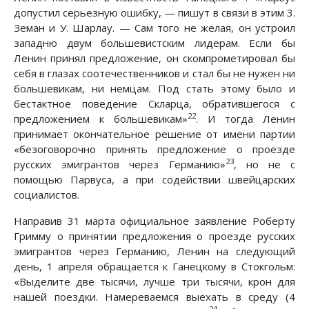
допустил серьезную ошибку, — пишут в связи в этим 3.
Земан и У. Шарлау. — Сам того не желая, он устроил
западню двум большевистским лидерам. Если бы
Ленин принял предложение, он скомпрометировал бы
себя в глазах соотечественников и стал бы не нужен ни
большевикам, ни немцам. Под стать этому было и
бестактное поведение Скларца, обратившегося с
22
предложением к большевикам»
. И тогда Ленин
принимает окончательное решение от имени партии
«безоговорочно принять предложение о проезде
23
русских эмигрантов через Германию»
, но не с
помощью Парвуса, а при содействии швейцарских
социалистов.
Направив 31 марта официальное заявление Роберту
Гримму о принятии предложения о проезде русских
эмигрантов через Германию, Ленин на следующий
день, 1 апреля обращается к Ганецкому в Стокгольм:
«Выделите две тысячи, лучше три тысячи, крон для
нашей поездки. Намереваемся выехать в среду (4
24