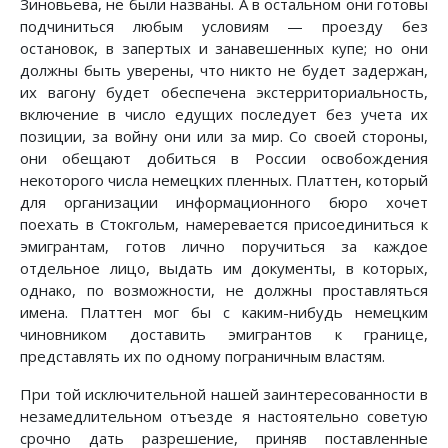
Зиновьева, не были названы. А в остальном они готовы
подчиниться любым условиям — проезду без
остановок, в запертых и занавешенных купе; но они
должны быть уверены, что никто не будет задержан,
их вагону будет обеспечена экстерриториальность,
включение в число едущих последует без учета их
позиции, за войну они или за мир. Со своей стороны,
они обещают добиться в России освобождения
некоторого числа немецких пленных. Платтен, который
для организации информационного бюро хочет
поехать в Стокгольм, намеревается присоединиться к
эмигрантам, готов лично поручиться за каждое
отдельное лицо, выдать им документы, в которых,
однако, по возможности, не должны проставляться
имена. Платтен мог бы с каким-нибудь немецким
чиновником доставить эмигрантов к границе,
представлять их по одному пограничным властям.
При той исключительной нашей заинтересованности в
незамедлительном отъезде я настоятельно советую
срочно дать разрешение, приняв поставленные