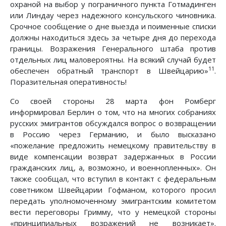
охраной на выбор у пограничного пункта Готмадинген
или Линдау через надежного консульского чиновника.
Срочное сообщение о дне выезда и поименные списки
должны находиться здесь за четыре дня до перехода
границы. Возражения Генерального штаба против
отдельных лиц маловероятны. На всякий случай будет
11
обеспечен обратный транспорт в Швейцарию»
.
Поразительная оперативность!
Со своей стороны 28 марта фон Ромберг
информировал Берлин о том, что на многих собраниях
русских эмигрантов обсуждался вопрос о возвращении
в Россию через Германию, и было высказано
«пожелание предложить немецкому правительству в
виде компенсации возврат задержанных в России
гражданских лиц, а, возможно, и военнопленных». Он
также сообщал, что вступил в контакт с федеральным
советником Швейцарии Гофманом, которого просил
передать уполномоченному эмигрантским комитетом
вести переговоры Гримму, что у немецкой стороны
«принципиальных возражений не возникает».