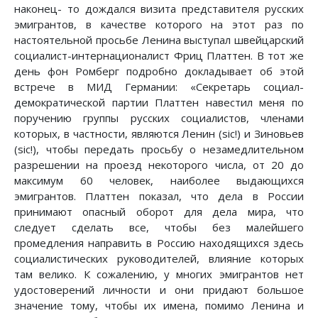
наконец- то дождался визита представителя русских
эмигрантов, в качестве которого на этот раз по
настоятельной просьбе Ленина выступал швейцарский
социалист-интернационалист Фриц Платтен. В тот же
день фон Ромберг подробно докладывает об этой
встрече в МИД Германии: «Секретарь социал-
демократической партии Платтен навестил меня по
поручению группы русских социалистов, членами
которых, в частности, являются Ленин (sic!) и Зиновьев
(sic!), чтобы передать просьбу о незамедлительном
разрешении на проезд некоторого числа, от 20 до
максимум 60 человек, наиболее выдающихся
эмигрантов. Платтен показал, что дела в России
принимают опасный оборот для дела мира, что
следует сделать все, чтобы без малейшего
промедления направить в Россию находящихся здесь
социалистических руководителей, влияние которых
там велико. К сожалению, у многих эмигрантов нет
удостоверений личности и они придают большое
значение тому, чтобы их имена, помимо Ленина и