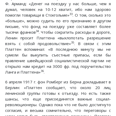
Ф. Арманд: «Денег на поездку у нас больше, чем я
думал, человек на 10-12 хватит, ибо нам здорово
33
помогли товарищи в Стокгольме»
. О том, сколько это
«больше», можно судить по его признанию в другом
письме, что фонд на поездку уже составляет более
34
тысячи франков
. Чтобы сократить расходы в дороге,
Ленин просит Платтена «выхлопотать разрешение
35
взять с собой продовольствие»
. В связи с этим
Платтен вспоминал: «В последнюю минуту мы не
сумели бы выкупить съестные припасы, если бы
правление швейцарской социалистической партии не
открыло нам кредит на 3000 фр. под поручительство
36
Ланга и Платтена»
.
6 апреля 1917 г. фон Ромберг из Берна докладывает в
Берлин: «Платтен сообщает, что около 20 лиц
ленинской группы готовы к отъезду. Но есть также
шансы, что еще присоединятся важные социал-
революционеры. Однако пока что не было достигнуто
согласия, и весьма сомнительно, что переговоры с
ними могут быть своевременно закончены. Поэтому