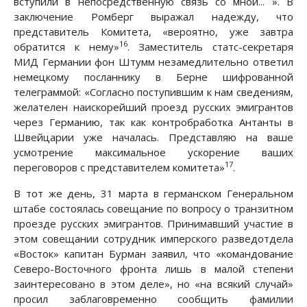
вступили в непосредственную связь со мной... ». В
заключение Ромберг выражал надежду, что
представитель Комитета, «вероятно, уже завтра
16
обратится к нему»
. Заместитель статс-секретаря
МИД Германии фон Штумм незамедлительно ответил
немецкому посланнику в Берне шифрованной
телеграммой: «Согласно поступившим к нам сведениям,
желателен наискорейший проезд русских эмигрантов
через Германию, так как контробработка Антанты в
Швейцарии уже началась. Представляю на ваше
усмотрение максимальное ускорение ваших
17
переговоров с представителем комитета»
.
В тот же день, 31 марта в германском Генеральном
штабе состоялась совещание по вопросу о транзитном
проезде русских эмигрантов. Принимавший участие в
этом совещании сотрудник имперского разведотдела
«Восток» капитан Бурман заявил, что «командование
Северо-Восточного фронта лишь в малой степени
заинтересовано в этом деле», но «на всякий случай»
просил заблаговременно сообщить фамилии