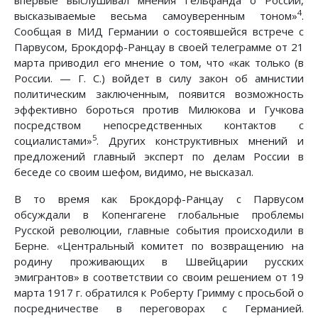
4
высказываемые весьма самоуверенным тоном»
.
Сообщая в МИД Германии о состоявшейся встрече с
Парвусом, Брокдорф-Ранцау в своей телеграмме от 21
марта приводил его мнение о том, что «как только (в
России. — Г. С.) войдет в силу закон об амнистии
политическим заключенным, появится возможность
эффективно бороться против Милюкова и Гучкова
посредством непосредственных контактов с
5
социалистами»
. Других конструктивных мнений и
предложений главный эксперт по делам России в
беседе со своим шефом, видимо, не высказал.
В то время как Брокдорф-Ранцау с Парвусом
обсуждали в Копенгагене глобальные проблемы
Русской революции, главные события происходили в
Берне. «Центральный комитет по возвращению на
родину проживающих в Швейцарии русских
эмигрантов» в соответствии со своим решением от 19
марта 1917 г. обратился к Роберту Гримму с просьбой о
посредничестве в переговорах с Германией.