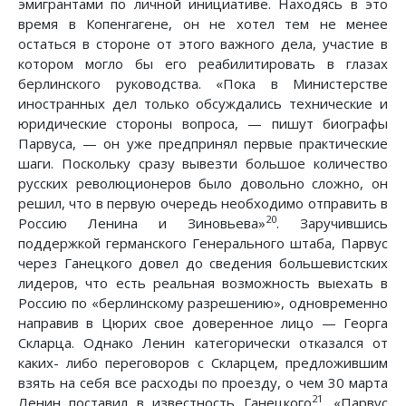
эмигрантами по личной инициативе. Находясь в это
время в Копенгагене, он не хотел тем не менее
остаться в стороне от этого важного дела, участие в
котором могло бы его реабилитировать в глазах
берлинского руководства. «Пока в Министерстве
иностранных дел только обсуждались технические и
юридические стороны вопроса, — пишут биографы
Парвуса, — он уже предпринял первые практические
шаги. Поскольку сразу вывезти большое количество
русских революционеров было довольно сложно, он
решил, что в первую очередь необходимо отправить в
20
Россию Ленина и Зиновьева»
. Заручившись
поддержкой германского Генерального штаба, Парвус
через Ганецкого довел до сведения большевистских
лидеров, что есть реальная возможность выехать в
Россию по «берлинскому разрешению», одновременно
направив в Цюрих свое доверенное лицо — Георга
Скларца. Однако Ленин категорически отказался от
каких- либо переговоров с Скларцем, предложившим
взять на себя все расходы по проезду, о чем 30 марта
21
Ленин поставил в известность Ганецкого
. «Парвус