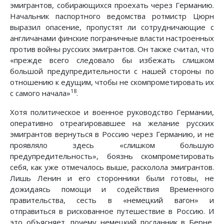
эмигрантов, собирающихся проехать через Германию.
Начальник паспортного ведомства ротмистр Цюрн
выразил опасение, пропустят ли сотрудничающие с
англичанами финские пограничные власти настроенных
против войны русских эмигрантов. Он также считал, что
«прежде всего следовало бы избежать слишком
большой предупредительности с нашей стороны по
отношению к едущим, чтобы не скомпрометировать их
18
с самого начала»
.
Хотя политическое и военное руководство Германии,
оперативно отреагировавшее на желание русских
эмигрантов вернуться в Россию через Германию, и не
проявляло здесь «слишком большую
предупредительность», боязнь скомпрометировать
себя, как уже отмечалось выше, расколола эмигрантов.
Лишь Ленин и его сторонники были готовы, не
дожидаясь помощи и содействия Временного
правительства, сесть в «немецкий вагон» и
отправиться в рискованное путешествие в Россию. И
это объясняет, почему немецкий посланник в Берне,