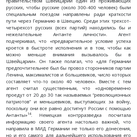
правительством Швейцарии один из проживающих
русских, чтобы русские (около 300-400 человек) были
специальным поездом направлены ради краткости
пути через Германию в Швецию. Среди этих трехсот-
четырехсот русских (всех партий) находились бы и
нежелательные Антанте личности». Агент
подчеркивал, что «предварительное условие успеха
кроется в быстроте исполнения и в том, чтобы как
можно меньше внимания вызывалось бы в
Швейцарии». Он также полагал, что «для Германии
предпочтительнее был бы провоз сторонников партии
Ленина, максималистов и большевиков, число которых
составляет что-то около 40 человек». Вместе с тем
агент считал существенным, что «одновременно
проедут от 20 до 30 так называемых “революционных
патриотов” и меньшевиков, выступающих за войну,
поскольку они все равно достигнут России с помощью
14
Антанты»
. Немецкая контрразведка посчитала
информацию своего агента настолько важной, что
направила в МИД Германии не только его донесения,
но и его самого для дальнейшего использования его