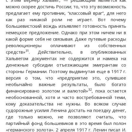
можно скорее достичь России; то, что эту возможность
предлагает ему противник, “классовый враг”, для него
как раз никакой роли не играет. Вот почему
большевистский вождь изъявляет готовность принять
немецкое предложение. Однако при этом ничем ни в
какой форме себя не связывая. Даже путевые расходы
революционеры оплачивают из собственных
31
средств»
. Действительно, в опубликованных
Хальвегом документах не содержится и намека на
денежные субсидии отъезжающим эмигрантам со
стороны Германии. Поэтому выдвинутая еще в 1917 г.
версия о том, что «предприятие это, сулившее
необычайно важные результаты, было богато
32
финансировано золотом и валютой»
, пока остается
необоснованной, хотя и часто востребованной теми,
кому доказательства не нужны. Во всяком случае
судорожные усилия Ленина достать на поездку денег,
где только можно, не позволяют считать, что
партийный фонд большевиков в это время был полон
«германского золота». 2 апреля 1917 г. Ленин писал И.