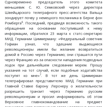
Одновременно председатель этого комитета
меньшевик С. Ю. Семковский через директора
Швейцарского телеграфного пресс-агентства Вальца
зондирует почву у немецкого посланника в Берне фон
6
Ромберга
. Последний, предвидя возможность такого
обращения на основании поступившей к нему
информации, обратился 23 марта к статс-секретарю
МИД Германии Циммерману: «Федеральный советник
Гофман узнал, что здешние выдающиеся
революционеры имели бы желание возвратиться
домой в Россию через Германию; они страшатся пути
через Францию из-за опасности нападения подводных
лодок при дальнейшем следовании морем. Прошу
указания на тот случай, если подобные ходатайства
7
поступят ко мне»
. В тот же день Циммерман
телеграфировал представителю МИД Германии при
Главной Ставке барону Лерснеру о желательности
разрешить транзит через Германию русским
революционерам и просил информировать об этом
Верховное главнокомандование на предмет
окончательного разрешения этого неотложно важного