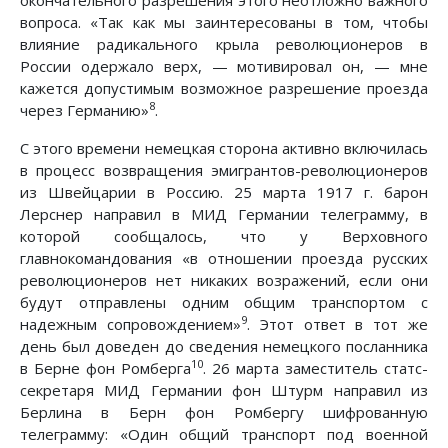
вопроса. «Так как мы заинтересованы в том, чтобы
влияние радикального крыла революционеров в
России одержало верх, — мотивировал он, — мне
кажется допустимым возможное разрешение проезда
8
через Германию»
.
С этого времени немецкая сторона активно включилась
в процесс возвращения эмигрантов-революционеров
из Швейцарии в Россию. 25 марта 1917 г. барон
Лерснер направил в МИД Германии телеграмму, в
которой сообщалось, что у Верховного
главнокомандования «в отношении проезда русских
революционеров нет никаких возражений, если они
будут отправлены одним общим транспортом с
9
надежным сопровождением»
. Этот ответ в тот же
день был доведен до сведения немецкого посланника
10
в Берне фон Ромберга
. 26 марта заместитель статс-
секретаря МИД Германии фон Штурм направил из
Берлина в Берн фон Ромбергу шифрованную
телеграмму: «Один общий транспорт под военной