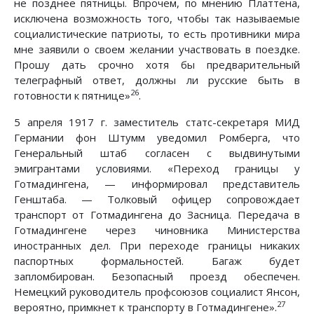
не позднее пятницы. Впрочем, по мнению Платтена,
исключена возможность того, чтобы так называемые
социалистические патриоты, то есть противники мира
мне заявили о своем желании участвовать в поездке.
Прошу дать срочно хотя бы предварительный
телеграфный ответ, должны ли русские быть в
26
готовности к пятнице»
.
5 апреля 1917 г. заместитель статс-секретаря МИД
Германии фон Штумм уведомил Ромберга, что
Генеральный штаб согласен с выдвинутыми
эмигрантами условиями. «Переход границы у
Готмадингена, — информировал представитель
Генштаба. — Толковый офицер сопровождает
транспорт от Готмадингена до Засница. Передача в
Готмадингене через чиновника Министерства
иностранных дел. При переходе границы никаких
паспортных формальностей. Багаж будет
запломбирован. Безопасный проезд обеспечен.
Немецкий руководитель профсоюзов социалист Янсон,
27
вероятно, примкнет к транспорту в Готмадингене».