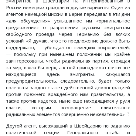
эмигрантов в Швейцарии на интернированных в
России немецких граждан и другие варианты. Один из
агентов немецкой миссии в Берне передавал в эти дни
«для обсуждения» услышанное им «оригинальное
предложение» о разрешении русским эмигрантам
свободного проезда через Германию без всяких
условий. «Я думаю, что это предложение должно быть
поддержано, — убеждал он немецких покровителей,
— поскольку при нынешнем положении мы крайне
заинтересованы, чтобы радикальная партия, стоящая
за мир, взяла бы верх, а к ней принадлежат почти все
находящиеся здесь эмигранты. Кажущаяся
предупредительность, следовательно, будет только
полезна и заодно станет действенной демонстрацией
против прежнего враждебного нам правительства, а
также против кадетов, ныне еще находящихся у руля
власти, которым возвращение влиятельных
13
радикальных элементов совершенно нежелательно»
.
Другой агент, выезжавший в Швейцарию по заданию
политической секции Генерального штаба и