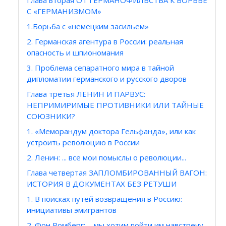
Глава вторая ОТ ГЕРМАНОФИЛЬСТВА К БОРЬБЕ
С «ГЕРМАНИЗМОМ»
1.Борьба с «немецким засильем»
2. Германская агентура в России: реальная
опасность и шпиономания
3. Проблема сепаратного мира в тайной
дипломатии германского и русского дворов
Глава третья ЛЕНИН И ПАРВУС:
НЕПРИМИРИМЫЕ ПРОТИВНИКИ ИЛИ ТАЙНЫЕ
СОЮЗНИКИ?
1. «Меморандум доктора Гельфанда», или как
устроить революцию в России
2. Ленин: ... все мои помыслы о революции...
Глава четвертая ЗАПЛОМБИРОВАННЫЙ ВАГОН:
ИСТОРИЯ В ДОКУМЕНТАХ БЕЗ РЕТУШИ
1. В поисках путей возвращения в Россию:
инициативы эмигрантов
2. Фон Ромберг: ... мы хотим пойти им навстречу