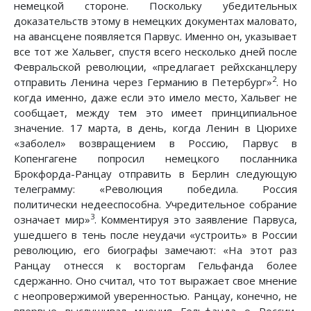
немецкой стороне. Поскольку убедительных
доказательств этому в немецких документах маловато,
на авансцене появляется Парвус. Именно он, указывает
все тот же Хальвег, спустя всего несколько дней после
Февральской революции, «предлагает рейхсканцлеру
2
отправить Ленина через Германию в Петербург»
. Но
когда именно, даже если это имело место, Хальвег не
сообщает, между тем это имеет принципиальное
значение. 17 марта, в день, когда Ленин в Цюрихе
«заболел» возвращением в Россию, Парвус в
Копенгагене попросил немецкого посланника
Брокфорда-Ранцау отправить в Берлин следующую
телеграмму: «Революция победила. Россия
политически недееспособна. Учредительное собрание
3
означает мир»
. Комментируя это заявление Парвуса,
ушедшего в тень после неудачи «устроить» в России
революцию, его биографы замечают: «На этот раз
Ранцау отнесся к восторгам Гельфанда более
сдержанно. Оно считал, что тот выражает свое мнение
с неопровержимой уверенностью. Ранцау, конечно, не
впервые выслушивал мнения Гельфанда о России,