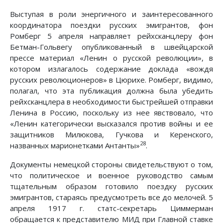
Выступая в роли энергичного и заинтересованного
координатора поездки русских эмигрантов, фон
Ромберг 5 апреля направляет рейхсканцлеру фон
Бетман-Гольвегу опубликованный в швейцарской
прессе материал «Ленин о русской революции», в
котором излагалось содержание доклада «вождя
русских революционеров» в Цюрихе. Ромберг, видимо,
полагал, что эта публикация должна была убедить
рейхсканцлера в необходимости быстрейшей отправки
Ленина в Россию, поскольку из нее явствовало, что
«Ленин категорически высказался против войны и ее
защитников Милюкова, Гучкова и Керенского,
28
названных марионетками Антанты»
.
Документы немецкой стороны свидетельствуют о том,
что политическое и военное руководство самым
тщательным образом готовило поездку русских
эмигрантов, стараясь предусмотреть все до мелочей. 5
апреля 1917 г. статс-секретарь Циммерман
обращается к представителю МИД при Главной ставке