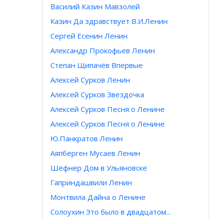
Василий Казин Мавзолей
Казин Да здравствует В.И.Ленин
Сергей Есенин Ленин
Александр Прокофьев Ленин
Степан Щипачёв Впервые
Алексей Сурков Ленин
Алексей Сурков Звездочка
Алексей Сурков Песня о Ленине
Алексей Сурков Песня о Ленине
Ю.Панкратов Ленин
Аяпберген Мусаев Ленин
Шефнер Дом в Ульяновске
Гаприндашвили Ленин
Монтвила Дайна о Ленине
Солоухин Это было в двадцатом...