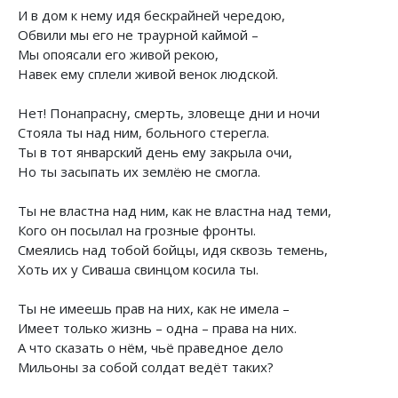
И в дом к нему идя бескрайней чередою,
Обвили мы его не траурной каймой –
Мы опоясали его живой рекою,
Навек ему сплели живой венок людской.
Нет! Понапрасну, смерть, зловеще дни и ночи
Стояла ты над ним, больного стерегла.
Ты в тот январский день ему закрыла очи,
Но ты засыпать их землёю не смогла.
Ты не властна над ним, как не властна над теми,
Кого он посылал на грозные фронты.
Смеялись над тобой бойцы, идя сквозь темень,
Хоть их у Сиваша свинцом косила ты.
Ты не имеешь прав на них, как не имела –
Имеет только жизнь – одна – права на них.
А что сказать о нём, чьё праведное дело
Мильоны за собой солдат ведёт таких?