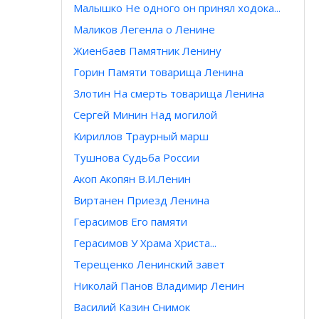
Малышко Не одного он принял ходока...
Маликов Легенла о Ленине
Жиенбаев Памятник Ленину
Горин Памяти товарища Ленина
Злотин На смерть товарища Ленина
Сергей Минин Над могилой
Кириллов Траурный марш
Тушнова Судьба России
Акоп Акопян В.И.Ленин
Виртанен Приезд Ленина
Герасимов Его памяти
Герасимов У Храма Христа...
Терещенко Ленинский завет
Николай Панов Владимир Ленин
Василий Казин Снимок