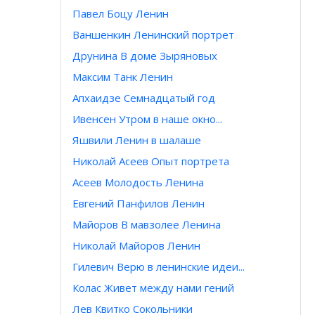
Павел Боцу Ленин
Ваншенкин Ленинский портрет
Друнина В доме Зыряновых
Максим Танк Ленин
Апхаидзе Семнадцатый год
Ивенсен Утром в наше окно...
Яшвили Ленин в шалаше
Николай Асеев Опыт портрета
Асеев Молодость Ленина
Евгений Панфилов Ленин
Майоров В мавзолее Ленина
Николай Майоров Ленин
Гилевич Верю в ленинские идеи...
Колас Живет между нами гений
Лев Квитко Сокольники