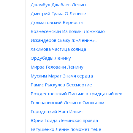
Джамбул Джабаев Ленин
Дмитрий Гулиа О Ленине
Долматовский Верность
Вознесенский Из поэмы Лонжюмо
Искандеров Скажу я: «Ленин»...
Хакимова Частица солнца
Ордубады Ленину
Мирза Геловани Ленину
Муслим Марат Знамя сердца
Рамис Рыскулов Бессмертие
Рождественский Письмо в тридцатый век
Голованивский Ленин в Смольном
Городецкий Наш Ильич
Юрий Гойда Ленинская правда
Евтушенко Ленин поможет тебе