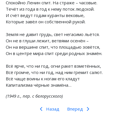
Спокойно Ленин спит. На страже – часовые.
Течёт из года в год к нему поток людской.
И счёт ведут годам куранты вековые,
Которые завёл он собственной рукой.
Земля не давит грудь, свет негасимо льётся.
Он не в глуши лежит, ветвями осенён –
Он на вершине спит, что площадью зовётся,
Он в центре мира спит среди родных знамён.
Всё ярче, что ни год, огни ракет взметённых,
Всё громче, что ни год, над ним гремит салют.
Всё чаще воины к ногам его кладут
Капитализма чёрные знамёна…
(1949 г., пер. с белорусского)
Назад
Вперед
Предыдущий: Письмо старого большевика В. Н.
Следующий: Зарубежная поэзия
Назад
Вперед