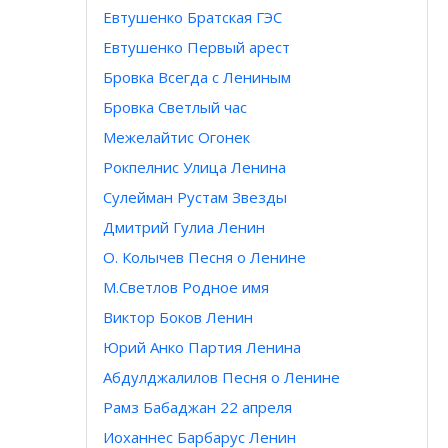
Евтушенко Братская ГЭС
Евтушенко Первый арест
Бровка Всегда с Лениным
Бровка Светлый час
Межелайтис Огонек
Рокпелнис Улица Ленина
Сулейман Рустам Звезды
Дмитрий Гулиа Ленин
О. Колычев Песня о Ленине
М.Светлов Родное имя
Виктор Боков Ленин
Юрий Анко Партия Ленина
Абдулджалилов Песня о Ленине
Рамз Бабаджан 22 апреля
Иоханнес Барбарус Ленин