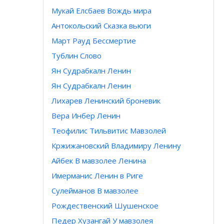
Мукай Елсбаев Вождь мира
Антокольский Сказка вьюги
Март Рауд Бессмертие
Тублин Слово
Ян Судрабкалн Ленин
Ян Судрабкалн Ленин
Лихарев Ленинский броневик
Вера Инбер Ленин
Теофилис Тильвитис Мавзолей
Кржижановский Владимиру Ленину
Айбек В мавзолее Ленина
Имерманис Ленин в Риге
Сулейманов В мавзолее
Рождественский Шушенское
Педер Хузангай У мавзолея