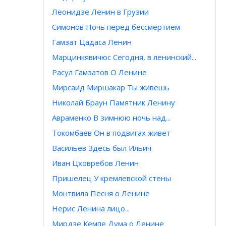
Леонидзе Ленин в Грузии
Симонов Ночь перед бессмертием
Гамзат Цадаса Ленин
Марцинкявичюс Сегодня, в ленинский...
Расул Гамзатов О Ленине
Мирсаид Миршакар Ты живешь
Николай Браун Памятник Ленину
Авраменко В зимнюю ночь над...
Токомбаев Он в подвигах живет
Васильев Здесь был Ильич
Иван Цховребов Ленин
Пришелец У кремлевской стены
Монтвила Песня о Ленине
Нерис Ленина лицо...
Мирдзе Кемпе Дума о Ленине