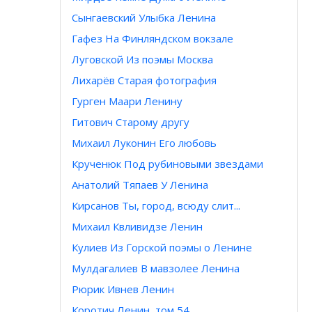
Сынгаевский Улыбка Ленина
Гафез На Финляндском вокзале
Луговской Из поэмы Москва
Лихарёв Старая фотография
Гурген Маари Ленину
Гитович Старому другу
Михаил Луконин Его любовь
Крученюк Под рубиновыми звездами
Анатолий Тяпаев У Ленина
Кирсанов Ты, город, всюду слит...
Михаил Квливидзе Ленин
Кулиев Из Горской поэмы о Ленине
Мулдагалиев В мавзолее Ленина
Рюрик Ивнев Ленин
Коротич Ленин, том 54