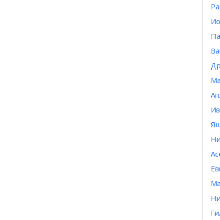
Ра
Ио
Па
Ва
Др
Ма
Ап
Ив
Яш
Ни
Ас
Ев
Ма
Ни
Ги