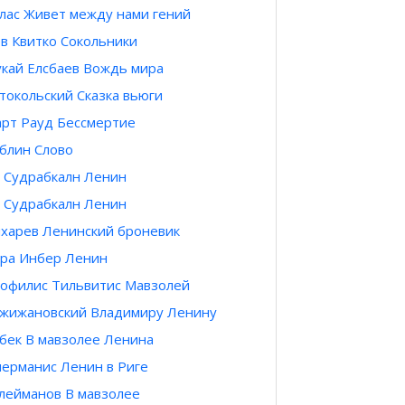
лас Живет между нами гений
в Квитко Сокольники
кай Елсбаев Вождь мира
токольский Сказка вьюги
рт Рауд Бессмертие
блин Слово
 Судрабкалн Ленин
 Судрабкалн Ленин
харев Ленинский броневик
ра Инбер Ленин
офилис Тильвитис Мавзолей
жижановский Владимиру Ленину
бек В мавзолее Ленина
ерманис Ленин в Риге
лейманов В мавзолее