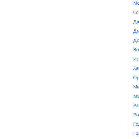
Мо
Со
Дж
Дм
До
Во
Ис
Ха
Ор
Ми
Му
Ра
Ро
Го
Го