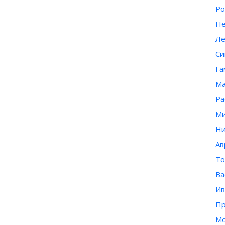
Ро
Пе
Ле
Си
Га
Ма
Ра
Ми
Ни
Ав
То
Ва
Ив
Пр
Мо