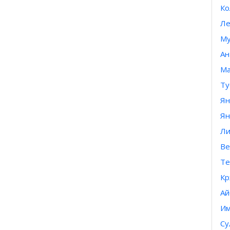
Ко
Ле
Му
Ан
Ма
Ту
Ян
Ян
Ли
Ве
Те
Кр
Ай
Им
Су