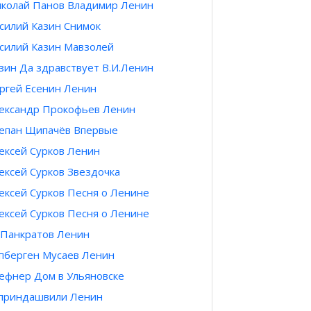
колай Панов Владимир Ленин
силий Казин Снимок
гина И. В. Сталину
ине
силий Казин Мавзолей
зин Да здравствует В.И.Ленин
ргей Есенин Ленин
ександр Прокофьев Ленин
епан Щипачёв Впервые
ексей Сурков Ленин
ексей Сурков Звездочка
ексей Сурков Песня о Ленине
ексей Сурков Песня о Ленине
Панкратов Ленин
пберген Мусаев Ленин
фнер Дом в Ульяновске
приндашвили Ленин