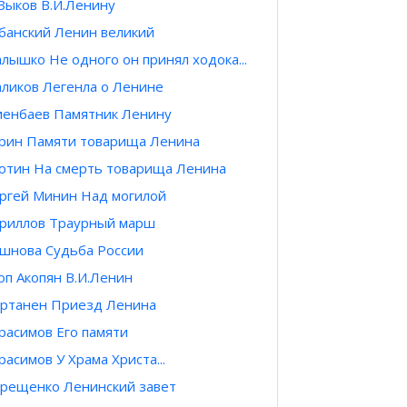
Зыков В.И.Ленину
банский Ленин великий
лышко Не одного он принял ходока...
ликов Легенла о Ленине
енбаев Памятник Ленину
рин Памяти товарища Ленина
отин На смерть товарища Ленина
ргей Минин Над могилой
риллов Траурный марш
шнова Судьба России
оп Акопян В.И.Ленин
ртанен Приезд Ленина
расимов Его памяти
расимов У Храма Христа...
рещенко Ленинский завет