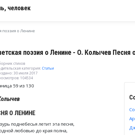
ь, человек
я поэзия о Ленине
ветская поэзия о Ленине - О. Колычев Песня 
борник стихов
дительская категория:
Статьи
оздано: 30 июля 2017
росмотров: 104534
аница 59 из 130
С
Колычев
Со
СНЯ О ЛЕНИНЕ
Ар
зурь поднебесья летит эта песня,
Дж
одной любовью до края полна,