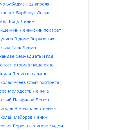
мз Бабаджан 22 апреля
ханнес Барбарус Ленин
вел Боцу Ленин
ншенкин Ленинский портрет
унина В доме Зыряновых
ксим Танк Ленин
хаидзе Семнадцатый год
енсен Утром в наше окно...
вили Ленин в шалаше
колай Асеев Опыт портрета
еев Молодость Ленина
гений Панфилов Ленин
йоров В мавзолее Ленина
колай Майоров Ленин
левич Верю в ленинские идеи...