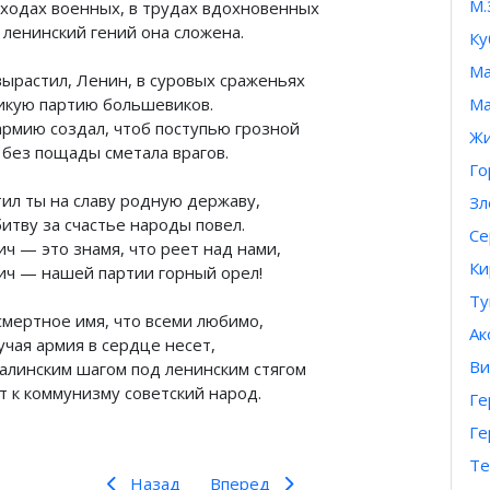
М.
оходах военных, в трудах вдохновенных
 ленинский гений она сложена.
Ку
Ма
вырастил, Ленин, в суровых сраженьях
икую партию большевиков.
Ма
армию создал, чтоб поступью грозной
Жи
 без пощады сметала врагов.
Го
тил ты на славу родную державу,
Зл
итву за счастье народы повел.
Се
ич — это знамя, что реет над нами,
Ки
ич — нашей партии горный орел!
Ту
смертное имя, что всеми любимо,
Ак
учая армия в сердце несет,
Ви
талинским шагом под ленинским стягом
т к коммунизму советский народ.
Ге
Ге
Те
Назад
Вперед