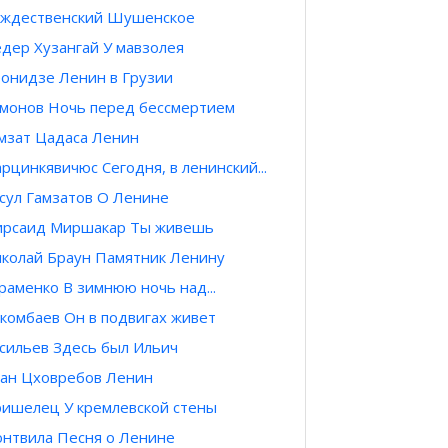
ждественский Шушенское
дер Хузангай У мавзолея
онидзе Ленин в Грузии
монов Ночь перед бессмертием
мзат Цадаса Ленин
рцинкявичюс Сегодня, в ленинский...
сул Гамзатов О Ленине
рсаид Миршакар Ты живешь
колай Браун Памятник Ленину
раменко В зимнюю ночь над...
комбаев Он в подвигах живет
сильев Здесь был Ильич
ан Цховребов Ленин
ишелец У кремлевской стены
нтвила Песня о Ленине