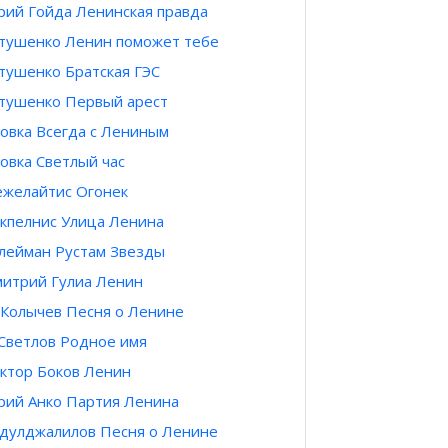
ий Гойда Ленинская правда
тушенко Ленин поможет тебе
тушенко Братская ГЭС
тушенко Первый арест
овка Всегда с Лениным
овка Светлый час
желайтис Огонек
кпелнис Улица Ленина
лейман Рустам Звезды
итрий Гулиа Ленин
 Колычев Песня о Ленине
Светлов Родное имя
ктор Боков Ленин
ий Анко Партия Ленина
дулджалилов Песня о Ленине