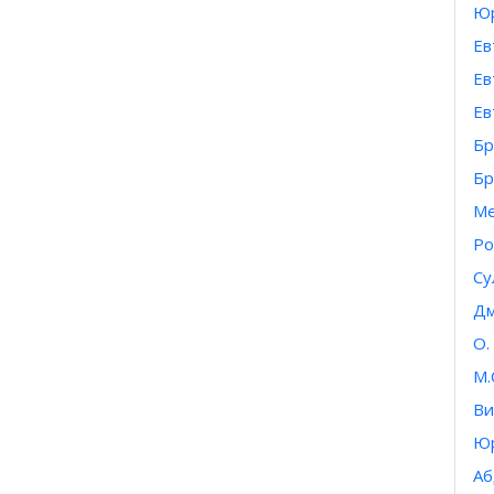
Юр
Ев
Ев
Ев
Бр
Бр
Ме
Ро
Су
Дм
О.
М.
Ви
Юр
Аб