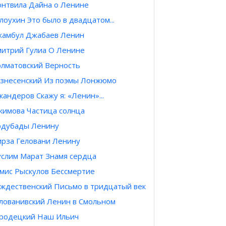
нтвила Дайна о Ленине
лоухин Это было в двадцатом...
амбул Джабаев Ленин
итрий Гулиа О Ленине
лматовский Верность
знесенский Из поэмы Лонжюмо
кандеров Скажу я: «Ленин»...
кимова Частица солнца
дубады Ленину
рза Геловани Ленину
слим Марат Знамя сердца
мис Рыскулов Бессмертие
ждественский Письмо в тридцатый век
лованивский Ленин в Смольном
родецкий Наш Ильич