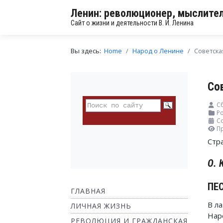
Ленин: революционер, мыслител
Сайт о жизни и деятельности В. И. Ленина
Вы здесь:
Home
Народ о Ленине
Советска
Со
С
Ро
С
П
Стр
О. 
ПЕ
ГЛАВНАЯ
В ла
ЛИЧНАЯ ЖИЗНЬ
Нар
РЕВОЛЮЦИЯ И ГРАЖДАНСКАЯ