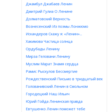
Джамбул Джабаев Ленин
Дмитрий Гулиа О Ленине
Долматовский Верность
Вознесенский Из поэмы Лонжюмо
Искандеров Скажу я: «Ленин»...
Хакимова Частица солнца
Ордубады Ленину
Мирза Геловани Ленину
Муслим Марат Знамя сердца
Рамис Рыскулов Бессмертие
Рождественский Письмо в тридцатый век
Голованивский Ленин в Смольном
Городецкий Наш Ильич
Юрий Гойда Ленинская правда
Евтушенко Ленин поможет тебе