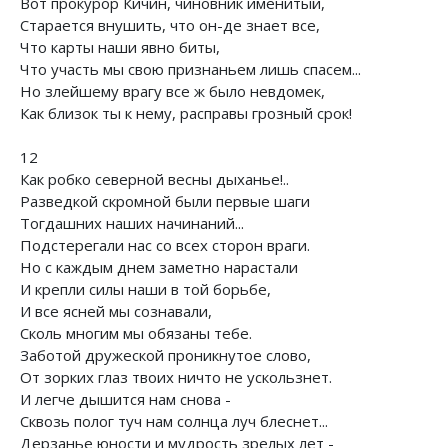
Вот прокурор Кичин, чиновник именитый,
Старается внушить, что он-де знает все,
Что карты наши явно биты,
Что участь мы свою признаньем лишь спасем...
Но злейшему врагу все ж было невдомек,
Как близок ты к нему, расправы грозный срок!
12
Как робко северной весны дыханье!..
Разведкой скромной были первые шаги
Тогдашних наших начинаний...
Подстерегали нас со всех сторон враги.
Но с каждым днем заметно нарастали
И крепли силы наши в той борьбе,
И все ясней мы сознавали,
Сколь многим мы обязаны тебе.
Заботой дружеской проникнутое слово,
От зорких глаз твоих ничто не ускользнет.
И легче дышится нам снова -
Сквозь полог туч нам солнца луч блеснет...
Дерзанье юности и мудрость зрелых лет -