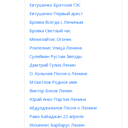
Евтушенко Братская ГЭС
Евтушенко Первый арест
Бровка Всегда с Лениным
Бровка Светлый час
Межелайтис Огонек
Рокпелнис Улица Ленина
Сулейман Рустам Звезды
Дмитрий Гулиа Ленин
О. Колычев Песня о Ленине
М.Светлов Родное имя
Виктор Боков Ленин
Юрий Анко Партия Ленина
Абдулджалилов Песня о Ленине
Рамз Бабаджан 22 апреля
Иоханнес Барбарус Ленин