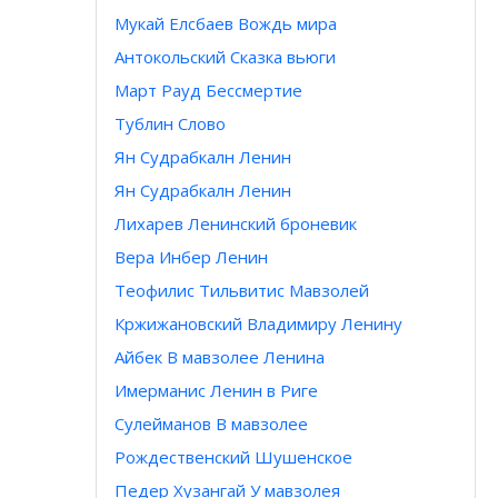
Мукай Елсбаев Вождь мира
Антокольский Сказка вьюги
Март Рауд Бессмертие
Тублин Слово
Ян Судрабкалн Ленин
Ян Судрабкалн Ленин
Лихарев Ленинский броневик
Вера Инбер Ленин
Теофилис Тильвитис Мавзолей
Кржижановский Владимиру Ленину
Айбек В мавзолее Ленина
Имерманис Ленин в Риге
Сулейманов В мавзолее
Рождественский Шушенское
Педер Хузангай У мавзолея