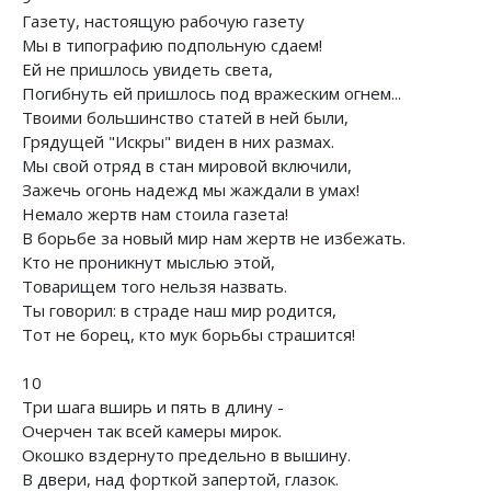
Газету, настоящую рабочую газету
Мы в типографию подпольную сдаем!
Ей не пришлось увидеть света,
Погибнуть ей пришлось под вражеским огнем...
Твоими большинство статей в ней были,
Грядущей "Искры" виден в них размах.
Мы свой отряд в стан мировой включили,
Зажечь огонь надежд мы жаждали в умах!
Немало жертв нам стоила газета!
В борьбе за новый мир нам жертв не избежать.
Кто не проникнут мыслью этой,
Товарищем того нельзя назвать.
Ты говорил: в страде наш мир родится,
Тот не борец, кто мук борьбы страшится!
10
Три шага вширь и пять в длину -
Очерчен так всей камеры мирок.
Окошко вздернуто предельно в вышину.
В двери, над форткой запертой, глазок.