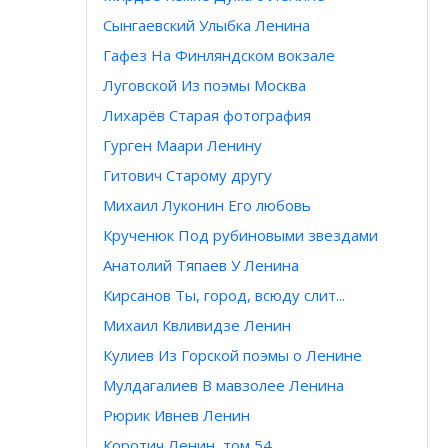
Сынгаевский Улыбка Ленина
Гафез На Финляндском вокзале
Луговской Из поэмы Москва
Лихарёв Старая фотография
Гурген Маари Ленину
Гитович Старому другу
Михаил Луконин Его любовь
Крученюк Под рубиновыми звездами
Анатолий Тяпаев У Ленина
Кирсанов Ты, город, всюду слит...
Михаил Квливидзе Ленин
Кулиев Из Горской поэмы о Ленине
Мулдагалиев В мавзолее Ленина
Рюрик Ивнев Ленин
Коротич Ленин, том 54