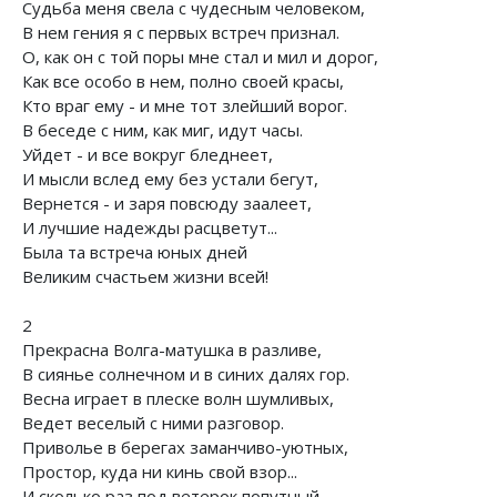
Судьба меня свела с чудесным человеком,
В нем гения я с первых встреч признал.
О, как он с той поры мне стал и мил и дорог,
Как все особо в нем, полно своей красы,
Кто враг ему - и мне тот злейший ворог.
В беседе с ним, как миг, идут часы.
Уйдет - и все вокруг бледнеет,
И мысли вслед ему без устали бегут,
Вернется - и заря повсюду заалеет,
И лучшие надежды расцветут...
Была та встреча юных дней
Великим счастьем жизни всей!
2
Прекрасна Волга-матушка в разливе,
В сиянье солнечном и в синих далях гор.
Весна играет в плеске волн шумливых,
Ведет веселый с ними разговор.
Приволье в берегах заманчиво-уютных,
Простор, куда ни кинь свой взор...
И сколько раз под ветерок попутный