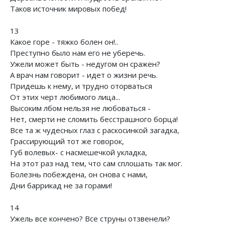
Таков источник мировых побед!
13
Какое горе - тяжко болен он!..
Преступно было нам его не уберечь.
Ужели может быть - недугом он сражен?
А врач нам говорит - идет о жизни речь.
Придешь к нему, и трудно оторваться
От этих черт любимого лица...
Высоким лбом нельзя не любоваться -
Нет, смерти не сломить бесстрашного борца!
Все та ж чудесных глаз с раскосинкой загадка,
Грассирующий тот же говорок,
Губ волевых- с насмешечкой укладка,
На этот раз над тем, что сам сплошать так мог.
Болезнь побеждена, он снова с нами,
Дни баррикад не за горами!
14
Ужель все кончено? Все струны отзвенели?