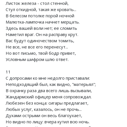
Листок железа - стол стенной,
Стул откидной, такая же кровать...
В белесом потолке порой ночной
Малютка-лампочка начнет мерцать.
Здесь вашей воли нет; ее сломить
Наметил враг. Он на расправу крут.
Вас будут одиночеством томить,
Не все, не все его перенесут...
Но вот письмо, твой бодр привет,
Условным шифром шлю ответ.
11
С допросами ко мне недолго приставали:
Неподходящий был, как видно, "матерьял";
В охранку раза два всего лишь вызывали,
Жандармский офицер меня сопровождал.
Любезен без конца: сигары предлагает,
Любых услуг, казалось, он не прочь...
Духами острыми он весь благоухает,
Но видно по лицу: вчера кутил всю ночь.