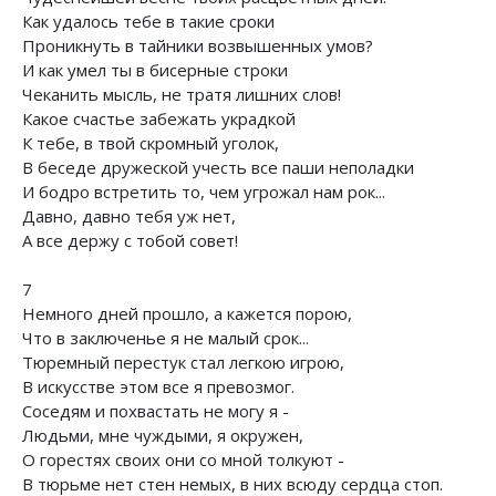
Как удалось тебе в такие сроки
Проникнуть в тайники возвышенных умов?
И как умел ты в бисерные строки
Чеканить мысль, не тратя лишних слов!
Какое счастье забежать украдкой
К тебе, в твой скромный уголок,
В беседе дружеской учесть все паши неполадки
И бодро встретить то, чем угрожал нам рок...
Давно, давно тебя уж нет,
А все держу с тобой совет!
7
Немного дней прошло, а кажется порою,
Что в заключенье я не малый срок...
Тюремный перестук стал легкою игрою,
В искусстве этом все я превозмог.
Соседям и похвастать не могу я -
Людьми, мне чуждыми, я окружен,
О горестях своих они со мной толкуют -
В тюрьме нет стен немых, в них всюду сердца стоп.