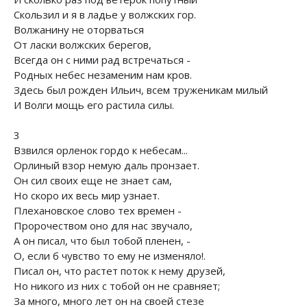
Скользил и я в ладье у волжских гор.
Волжанину не оторваться
От ласки волжских берегов,
Всегда он с ними рад встречаться -
Родных небес незаменим нам кров.
Здесь был рожден Ильич, всем труженикам милый
И Волги мощь его растила силы.
3
Взвился орленок гордо к небесам...
Орлиный взор немую даль пронзает.
Он сил своих еще не знает сам,
Но скоро их весь мир узнает.
Плехановское слово тех времен -
Пророчеством оно для нас звучало,
А он писал, что был тобой пленен, -
О, если б чувство то ему не изменяло!.
Писал он, что растет поток к нему друзей,
Но никого из них с тобой он не сравняет;
За много, много лет он на своей стезе