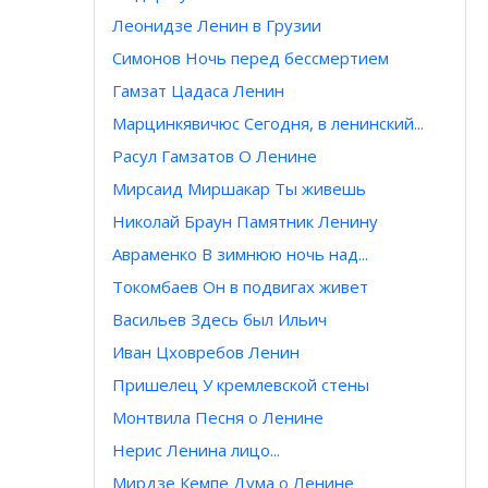
Леонидзе Ленин в Грузии
Симонов Ночь перед бессмертием
Гамзат Цадаса Ленин
Марцинкявичюс Сегодня, в ленинский...
Расул Гамзатов О Ленине
Мирсаид Миршакар Ты живешь
Николай Браун Памятник Ленину
Авраменко В зимнюю ночь над...
Токомбаев Он в подвигах живет
Васильев Здесь был Ильич
Иван Цховребов Ленин
Пришелец У кремлевской стены
Монтвила Песня о Ленине
Нерис Ленина лицо...
Мирдзе Кемпе Дума о Ленине