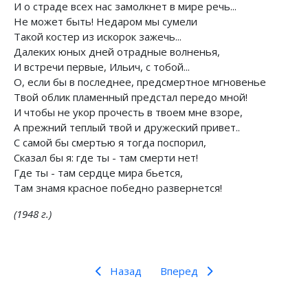
И о страде всех нас замолкнет в мире речь...
Не может быть! Недаром мы сумели
Такой костер из искорок зажечь...
Далеких юных дней отрадные волненья,
И встречи первые, Ильич, с тобой...
О, если бы в последнее, предсмертное мгновенье
Твой облик пламенный предстал передо мной!
И чтобы не укор прочесть в твоем мне взоре,
А прежний теплый твой и дружеский привет..
С самой бы смертью я тогда поспорил,
Сказал бы я: где ты - там смерти нет!
Где ты - там сердце мира бьется,
Там знамя красное победно развернется!
(1948 г.)
Назад
Вперед
Предыдущий: Письмо старого большевика В. Н.
Следующий: Зарубежная поэзия
Назад
Вперед