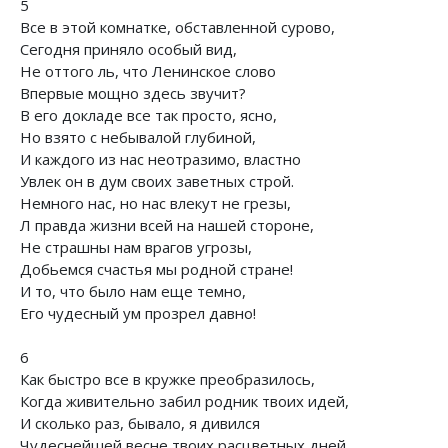
5
Все в этой комнатке, обставленной сурово,
Сегодня приняло особый вид,
Не оттого ль, что Ленинское слово
Впервые мощно здесь звучит?
В его докладе все так просто, ясно,
Но взято с небывалой глубиной,
И каждого из нас неотразимо, властно
Увлек он в дум своих заветных строй.
Немного нас, но нас влекут не грезы,
Л правда жизни всей на нашей стороне,
Не страшны нам врагов угрозы,
Добьемся счастья мы родной стране!
И то, что было нам еще темно,
Его чудесный ум прозрел давно!
6
Как быстро все в кружке преобразилось,
Когда живительно забил родник твоих идей,
И сколько раз, бывало, я дивился
Чудеснейшей весне твоих расцветных дней.