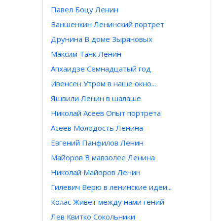
Павел Боцу Ленин
Ваншенкин Ленинский портрет
Друнина В доме Зыряновых
Максим Танк Ленин
Апхаидзе Семнадцатый год
Ивенсен Утром в наше окно...
Яшвили Ленин в шалаше
Николай Асеев Опыт портрета
Асеев Молодость Ленина
Евгений Панфилов Ленин
Майоров В мавзолее Ленина
Николай Майоров Ленин
Гилевич Верю в ленинские идеи...
Колас Живет между нами гений
Лев Квитко Сокольники