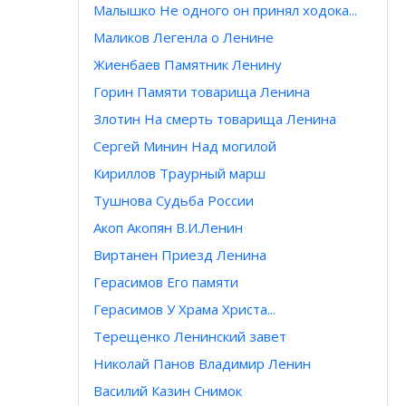
Малышко Не одного он принял ходока...
Маликов Легенла о Ленине
Жиенбаев Памятник Ленину
Горин Памяти товарища Ленина
Злотин На смерть товарища Ленина
Сергей Минин Над могилой
Кириллов Траурный марш
Тушнова Судьба России
Акоп Акопян В.И.Ленин
Виртанен Приезд Ленина
Герасимов Его памяти
Герасимов У Храма Христа...
Терещенко Ленинский завет
Николай Панов Владимир Ленин
Василий Казин Снимок