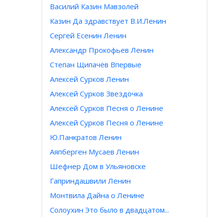
Василий Казин Мавзолей
Казин Да здравствует В.И.Ленин
Сергей Есенин Ленин
Александр Прокофьев Ленин
Степан Щипачёв Впервые
Алексей Сурков Ленин
Алексей Сурков Звездочка
Алексей Сурков Песня о Ленине
Алексей Сурков Песня о Ленине
Ю.Панкратов Ленин
Аяпберген Мусаев Ленин
Шефнер Дом в Ульяновске
Гаприндашвили Ленин
Монтвила Дайна о Ленине
Солоухин Это было в двадцатом...