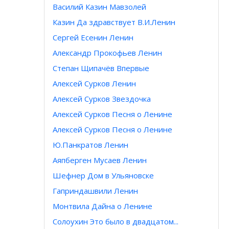
Василий Казин Мавзолей
Казин Да здравствует В.И.Ленин
Сергей Есенин Ленин
Александр Прокофьев Ленин
Степан Щипачёв Впервые
Алексей Сурков Ленин
Алексей Сурков Звездочка
Алексей Сурков Песня о Ленине
Алексей Сурков Песня о Ленине
Ю.Панкратов Ленин
Аяпберген Мусаев Ленин
Шефнер Дом в Ульяновске
Гаприндашвили Ленин
Монтвила Дайна о Ленине
Солоухин Это было в двадцатом...