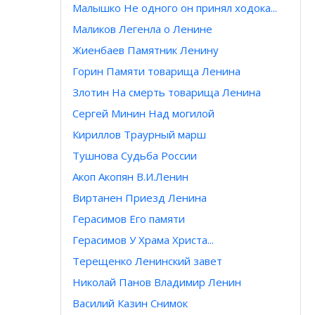
Малышко Не одного он принял ходока...
Маликов Легенла о Ленине
Жиенбаев Памятник Ленину
Горин Памяти товарища Ленина
Злотин На смерть товарища Ленина
Сергей Минин Над могилой
Кириллов Траурный марш
Тушнова Судьба России
Акоп Акопян В.И.Ленин
Виртанен Приезд Ленина
Герасимов Его памяти
Герасимов У Храма Христа...
Терещенко Ленинский завет
Николай Панов Владимир Ленин
Василий Казин Снимок