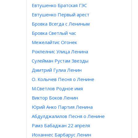
Евтушенко Братская ГЭС
Евтушенко Первый арест
Бровка Всегда с Лениным
Бровка Светлый час
Межелайтис Огонек
Рокпелнис Улица Ленина
Сулейман Рустам Звезды
Дмитрий Гулиа Ленин
О. Колычев Песня о Ленине
М.Светлов Родное имя
Виктор Боков Ленин
Юрий Анко Партия Ленина
Абдулджалилов Песня о Ленине
Рамз Бабаджан 22 апреля
Иоханнес Барбарус Ленин