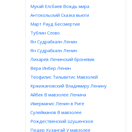
Мукай Елсбаев Вождь мира
Антокольский Сказка вьюги
Март Рауд Бессмертие
Тублин Слово
Ян Судрабкалн Ленин
Ян Судрабкалн Ленин
Лихарев Ленинский броневик
Вера Инбер Ленин
Теофилис Тильвитис Мавзолей
Кржижановский Владимиру Ленину
Айбек В мавзолее Ленина
Имерманис Ленин в Риге
Сулейманов В мавзолее
Рождественский Шушенское
Педер Хузангай У мавзолея