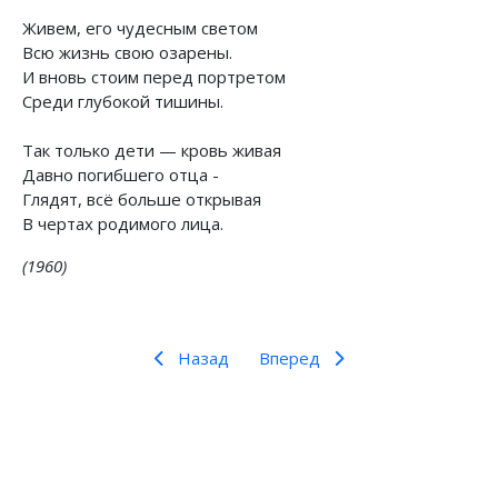
Живем, его чудесным светом
Всю жизнь свою озарены.
И вновь стоим перед портретом
Среди глубокой тишины.
Так только дети — кровь живая
Давно погибшего отца -
Глядят, всё больше открывая
В чертах родимого лица.
(1960)
Назад
Вперед
Предыдущий: Письмо старого большевика В. Н.
Следующий: Зарубежная поэзия
Назад
Вперед