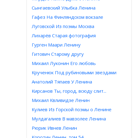
Сынгаевский Улыбка Ленина
Гафез На Финляндском вокзале
Луговской Из поэмы Москва
Лихарёв Старая фотография
Гурген Маари Ленину
Гитович Старому другу
Михаил Луконин Его любовь
Крученюк Под рубиновыми звездами
Анатолий Тяпаев У Ленина
Кирсанов Ты, город, всюду слит...
Михаил Квливидзе Ленин
Кулиев Из Горской поэмы о Ленине
Мулдагалиев В мавзолее Ленина
Рюрик Ивнев Ленин
Коротич Ленин, том 54