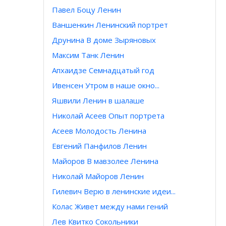
Павел Боцу Ленин
Ваншенкин Ленинский портрет
Друнина В доме Зыряновых
Максим Танк Ленин
Апхаидзе Семнадцатый год
Ивенсен Утром в наше окно...
Яшвили Ленин в шалаше
Николай Асеев Опыт портрета
Асеев Молодость Ленина
Евгений Панфилов Ленин
Майоров В мавзолее Ленина
Николай Майоров Ленин
Гилевич Верю в ленинские идеи...
Колас Живет между нами гений
Лев Квитко Сокольники