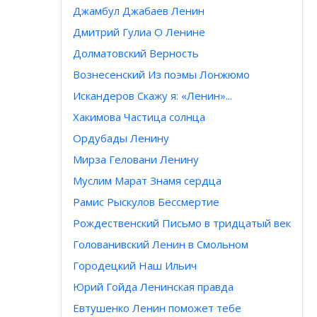
Джамбул Джабаев Ленин
Дмитрий Гулиа О Ленине
Долматовский Верность
Вознесенский Из поэмы Лонжюмо
Искандеров Скажу я: «Ленин»...
Хакимова Частица солнца
Ордубады Ленину
Мирза Геловани Ленину
Муслим Марат Знамя сердца
Рамис Рыскулов Бессмертие
Рождественский Письмо в тридцатый век
Голованивский Ленин в Смольном
Городецкий Наш Ильич
Юрий Гойда Ленинская правда
Евтушенко Ленин поможет тебе