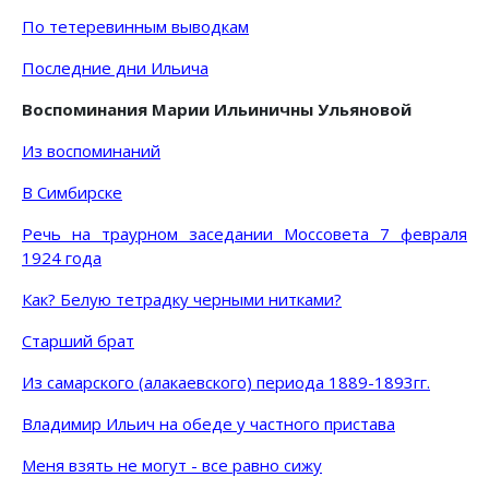
По тетеревинным выводкам
Последние дни Ильича
Воспоминания Марии Ильиничны Ульяновой
Из воспоминаний
В Симбирске
Речь на траурном заседании Моссовета 7 февраля
1924 года
Как? Белую тетрадку черными нитками?
Старший брат
Из самарского (алакаевского) периода 1889-1893гг.
Владимир Ильич на обеде у частного пристава
Меня взять не могут - все равно сижу