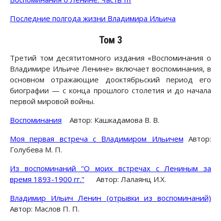
Последние полгода жизни Владимира Ильича
Том 3
Третий том десятитомного издания «Воспоминания о
Владимире Ильиче Ленине» включает воспоминания, в
основном отражающие дооктябрьский период его
биографии — с конца прошлого столетия и до начала
первой мировой войны.
Воспоминания
Автор: Кашкадамова В. В.
Моя первая встреча с Владимиром Ильичем
Автор:
Голубева М. П.
Из воспоминаний "О моих встречах с Лениным за
время 1893-1900 гг."
Автор: Лалаянц И.Х.
Владимир Ильич Ленин (отрывки из воспоминаний)
Автор: Маслов П. П.