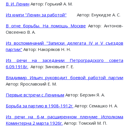
В. И. Ленин
Автор: Горький А. М.
Из книги "Ленин за работой"
Автор: Енукидзе А. С.
В огне борьбы. На помощь Москве
Автор: Антонов-
Овсеенко В. А.
Из воспоминаний "Записки делегата IV и V съездов
партии"
Автор: Накоряков Н. Н.
Из речи на заседании Петроградского совета
6.09.1918г.
Автор: Зиновьев Г. Е.
Владимир Ильич руководит боевой работой партии
Автор: Ярославский Е. М.
Первые встречи с Лениным
Автор: Берзин Я. А.
Борьба за партию в 1908-1912г.
Автор: Семашко Н. А.
Из речи на 6-м расширенном пленуме Исполкома
Коминтерна 2 марта 1926г.
Автор: Томский М. П.