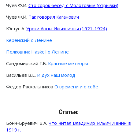
Чуев Ф.И.
Сто сорок бесед с Молотовым (отрывки)
Чуев Ф.И.
Так говорил Каганович
Юстус А.
Уроки Анны Ильиничны (1921-1924)
Керенский о Ленине
Полковник Haskell о Ленине
Сандомирский Г.Б.
Красные метеоры
Васильев В.Е.
И дух наш молод
Федор Раскольников
О времени и о себе
Статьи:
Бонч-Бруевич В.А.
Что читал Владимир Ильич Ленин в
1919 г.