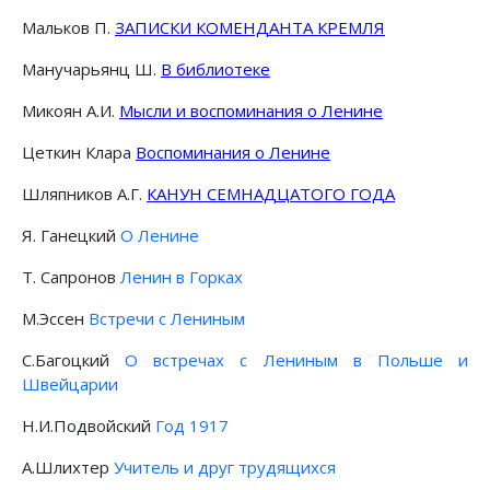
Мальков П.
ЗАПИСКИ КОМЕНДАНТА КРЕМЛЯ
Манучарьянц Ш.
В библиотеке
Микоян А.И.
Мысли и воспоминания о Ленине
Цеткин Клара
Воспоминания о Ленине
Шляпников А.Г.
КАНУН СЕМНАДЦАТОГО ГОДА
Я. Ганецкий
О Ленине
Т. Сапронов
Ленин в Горках
М.Эссен
Встречи с Лениным
С.Багоцкий
О встречах с Лениным в Польше и
Швейцарии
Н.И.Подвойский
Год 1917
А.Шлихтер
Учитель и друг трудящихся