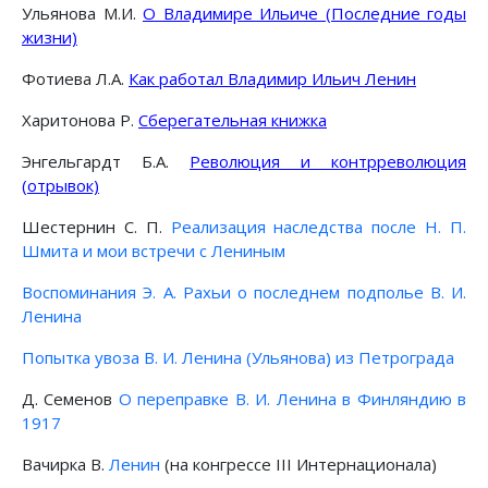
Ульянова М.И.
О Владимире Ильиче (Последние годы
жизни)
Фотиева Л.А.
Как работал Владимир Ильич Ленин
Харитонова Р.
Сберегательная книжка
Энгельгардт Б.А.
Революция и контрреволюция
(отрывок)
Шестернин С. П.
Реализация наследства после Н. П.
Шмита и мои встречи с Лениным
Воспоминания Э. А. Рахьи о последнем подполье В. И.
Ленина
Попытка увоза В. И. Ленина (Ульянова) из Петрограда
Д. Семенов
О переправке В. И. Ленина в Финляндию в
1917
Вачирка В.
Ленин
(на конгрессе III Интернационала)