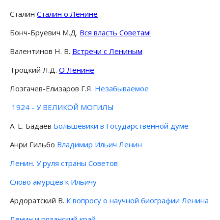
Сталин
Сталин о Ленине
Бонч-Бруевич М.Д.
Вся власть Советам!
Валентинов Н. В.
Встречи с Лениным
Троцкий Л.Д.
О Ленине
Лозгачев-Елизаров Г.Я.
Незабываемое
1924 - У ВЕЛИКОЙ МОГИЛЫ
А. Е. Бадаев
Большевики в Государственной думе
Анри Гильбо
Владимир Ильич Ленин
Ленин. У руля страны Советов
Слово амурцев к Ильичу
Ардоратский В.
К вопросу о научной биографии Ленина
Ленин и рязанский край