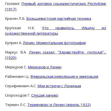
Гюллинг
Первый договор социалистических Республик
(1917)
Красин Л.Б.
Большевистская партийная техника
Крупская Н.К.
Что нравилось Ильичу из
художественной литературы
Куприн А.
Ленин. Моментальная фотография
Маркус В.А.
Ленин сказал: "Здравствуйте, господа!"...
(1920)
Меркуров С.
Меркуров и Ленин
Рабинович Ц.
Февральская революция и эмиграция
Серафимович А.С.
Мои встречи с Лениным
Скороходов Г.
Слушая заново
Термен Л.С.
Терменвокс и Ленин (апрель 1922)